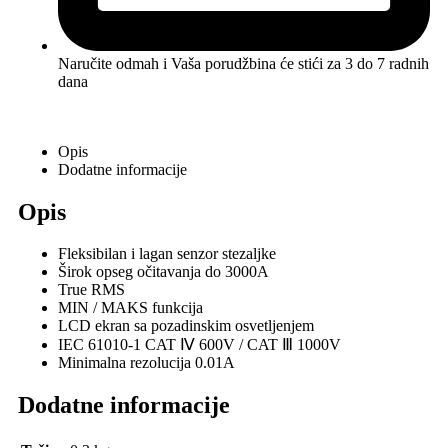
Naručite odmah i Vaša porudžbina će stići
za 3 do 7 radnih
dana
Opis
Dodatne informacije
Opis
Fleksibilan i lagan senzor stezaljke
Širok opseg očitavanja do 3000A
True RMS
MIN / MAKS funkcija
LCD ekran sa pozadinskim osvetljenjem
IEC 61010-1 CAT Ⅳ 600V / CAT Ⅲ 1000V
Minimalna rezolucija 0.01A
Dodatne informacije