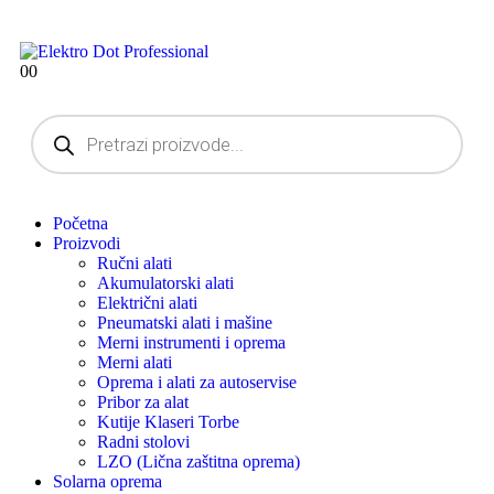
0
0
Početna
Proizvodi
Ručni alati
Akumulatorski alati
Električni alati
Pneumatski alati i mašine
Merni instrumenti i oprema
Merni alati
Oprema i alati za autoservise
Pribor za alat
Kutije Klaseri Torbe
Radni stolovi
LZO (Lična zaštitna oprema)
Solarna oprema