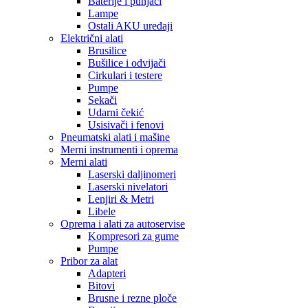
Baterije i punjači
Lampe
Ostali AKU uređaji
Električni alati
Brusilice
Bušilice i odvijači
Cirkulari i testere
Pumpe
Sekači
Udarni čekić
Usisivači i fenovi
Pneumatski alati i mašine
Merni instrumenti i oprema
Merni alati
Laserski daljinomeri
Laserski nivelatori
Lenjiri & Metri
Libele
Oprema i alati za autoservise
Kompresori za gume
Pumpe
Pribor za alat
Adapteri
Bitovi
Brusne i rezne ploče