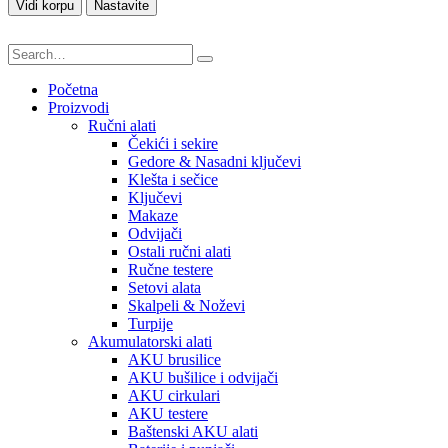
Vidi korpu
Nastavite
Početna
Proizvodi
Ručni alati
Čekići i sekire
Gedore & Nasadni ključevi
Klešta i sečice
Ključevi
Makaze
Odvijači
Ostali ručni alati
Ručne testere
Setovi alata
Skalpeli & Noževi
Turpije
Akumulatorski alati
AKU brusilice
AKU bušilice i odvijači
AKU cirkulari
AKU testere
Baštenski AKU alati