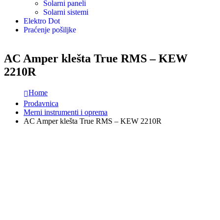
Solarni paneli
Solarni sistemi
Elektro Dot
Praćenje pošiljke
AC Amper klešta True RMS – KEW
2210R
Home
Prodavnica
Merni instrumenti i oprema
AC Amper klešta True RMS – KEW 2210R