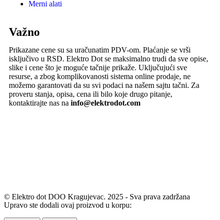
Merni alati
Važno
Prikazane cene su sa uračunatim PDV-om. Plaćanje se vrši
isključivo u RSD. Elektro Dot se maksimalno trudi da sve opise,
slike i cene što je moguće tačnije prikaže. Uključujući sve
resurse, a zbog komplikovanosti sistema online prodaje, ne
možemo garantovati da su svi podaci na našem sajtu tačni. Za
proveru stanja, opisa, cena ili bilo koje drugo pitanje,
kontaktirajte nas na
info@elektrodot.com
© Elektro dot DOO Kragujevac. 2025 - Sva prava zadržana
Upravo ste dodali ovaj proizvod u korpu: