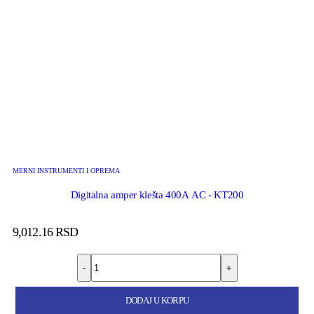
MERNI INSTRUMENTI I OPREMA
Digitalna amper klešta 400A AC - KT200
9,012.16
RSD
-
+
DODAJ U KORPU