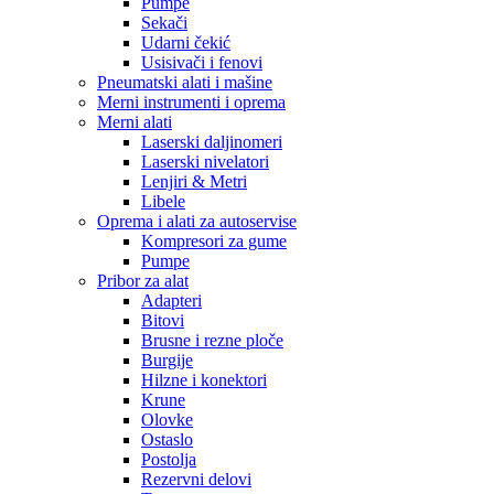
Pumpe
Sekači
Udarni čekić
Usisivači i fenovi
Pneumatski alati i mašine
Merni instrumenti i oprema
Merni alati
Laserski daljinomeri
Laserski nivelatori
Lenjiri & Metri
Libele
Oprema i alati za autoservise
Kompresori za gume
Pumpe
Pribor za alat
Adapteri
Bitovi
Brusne i rezne ploče
Burgije
Hilzne i konektori
Krune
Olovke
Ostaslo
Postolja
Rezervni delovi