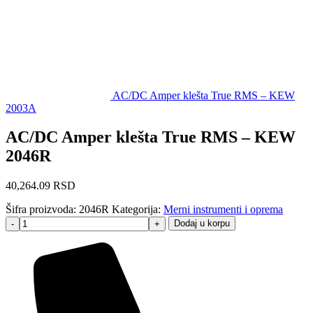
AC/DC Amper klešta True RMS – KEW
2003A
AC/DC Amper klešta True RMS – KEW
2046R
40,264.09
RSD
Šifra proizvoda:
2046R
Kategorija:
Merni instrumenti i oprema
Dodaj u korpu
-
+