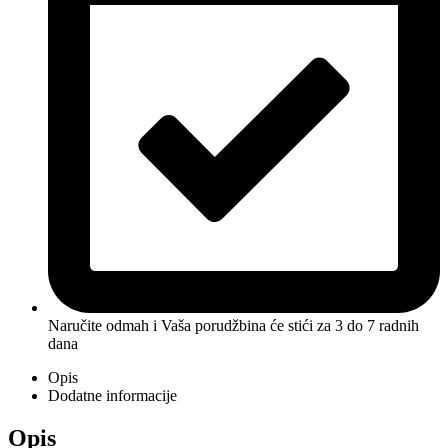
Naručite odmah i Vaša porudžbina će stići
za 3 do 7 radnih
dana
Opis
Dodatne informacije
Opis