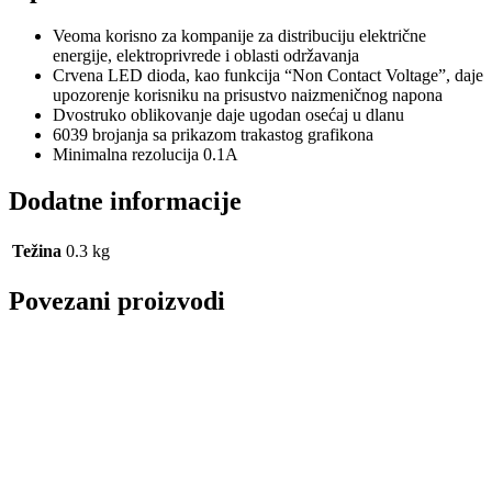
Veoma korisno za kompanije za distribuciju električne
energije, elektroprivrede i oblasti održavanja
Crvena LED dioda, kao funkcija “Non Contact Voltage”, daje
upozorenje korisniku na prisustvo naizmeničnog napona
Dvostruko oblikovanje daje ugodan osećaj u dlanu
6039 brojanja sa prikazom trakastog grafikona
Minimalna rezolucija 0.1A
Dodatne informacije
Težina
0.3 kg
Povezani proizvodi