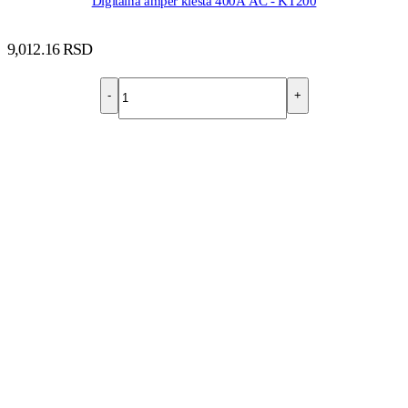
Digitalna amper klešta 400A AC - KT200
9,012.16
RSD
-
+
DODAJ U KORPU