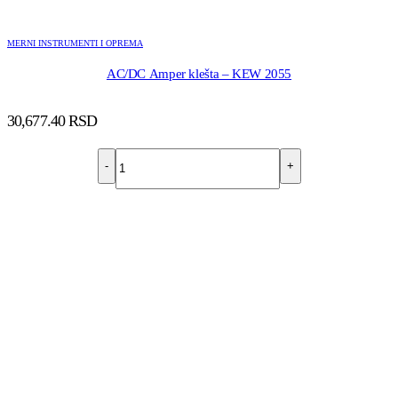
MERNI INSTRUMENTI I OPREMA
AC/DC Amper klešta – KEW 2055
30,677.40
RSD
-
+
DODAJ U KORPU