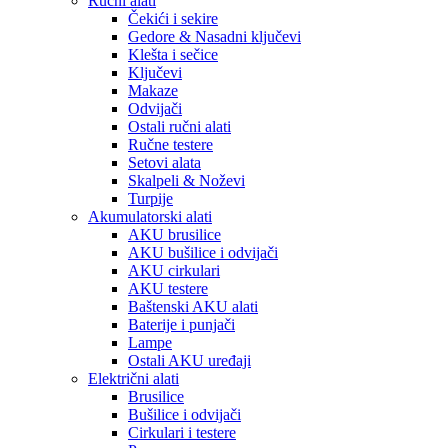
Ručni alati
Čekići i sekire
Gedore & Nasadni ključevi
Klešta i sečice
Ključevi
Makaze
Odvijači
Ostali ručni alati
Ručne testere
Setovi alata
Skalpeli & Noževi
Turpije
Akumulatorski alati
AKU brusilice
AKU bušilice i odvijači
AKU cirkulari
AKU testere
Baštenski AKU alati
Baterije i punjači
Lampe
Ostali AKU uređaji
Električni alati
Brusilice
Bušilice i odvijači
Cirkulari i testere