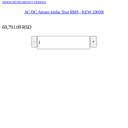
MERNI INSTRUMENTI I OPREMA
AC/DC Amper klešta True RMS - KEW 2009R
69,791.09
RSD
-
+
DODAJ U KORPU