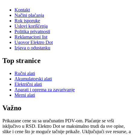
Kontakt
Načini plaćanja
Rok isporuke
Uslovi korišćenja
Politika privatnosti
Reklamacioni list
Ugovor Elektro Dot
Izjava o odustanku
Top stranice
Ručni alati
Akumulatorski alati
Električni alati
Aparati i oprema za zavarivanje
Merni alati
Važno
Prikazane cene su sa uračunatim PDV-om. Plaćanje se vrši
isključivo u RSD. Elektro Dot se maksimalno trudi da sve opise,
slike i cene što je moguće tačnije prikaže. Uključujući sve resurse, a