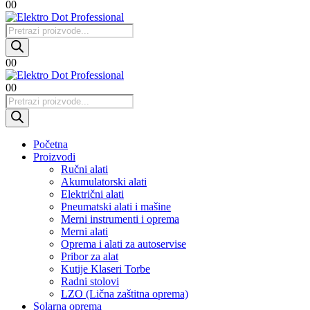
0
0
Products
search
0
0
0
0
Products
search
Početna
Proizvodi
Ručni alati
Akumulatorski alati
Električni alati
Pneumatski alati i mašine
Merni instrumenti i oprema
Merni alati
Oprema i alati za autoservise
Pribor za alat
Kutije Klaseri Torbe
Radni stolovi
LZO (Lična zaštitna oprema)
Solarna oprema