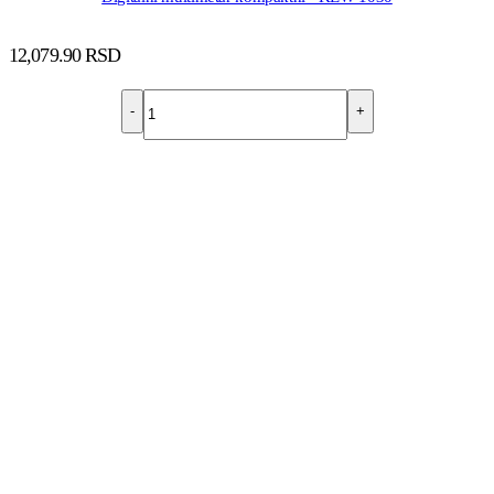
12,079.90
RSD
-
+
DODAJ U KORPU