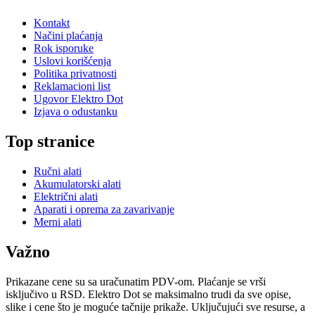
Kontakt
Načini plaćanja
Rok isporuke
Uslovi korišćenja
Politika privatnosti
Reklamacioni list
Ugovor Elektro Dot
Izjava o odustanku
Top stranice
Ručni alati
Akumulatorski alati
Električni alati
Aparati i oprema za zavarivanje
Merni alati
Važno
Prikazane cene su sa uračunatim PDV-om. Plaćanje se vrši
isključivo u RSD. Elektro Dot se maksimalno trudi da sve opise,
slike i cene što je moguće tačnije prikaže. Uključujući sve resurse, a