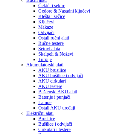
Ručni alati
Čekići i sekire
Gedore & Nasadni ključevi
Klešta i sečice
Ključevi
Makaze
Odvijači
Ostali ručni alati
Ručne testere
Setovi alata
Skalpeli & Noževi
Turpije
Akumulatorski alati
AKU brusilice
AKU bušilice i odvijači
AKU cirkulari
AKU testere
Baštenski AKU alati
Baterije i punjači
Lampe
Ostali AKU uređaji
Električni alati
Brusilice
Bušilice i odvijači
Cirkulari i testere