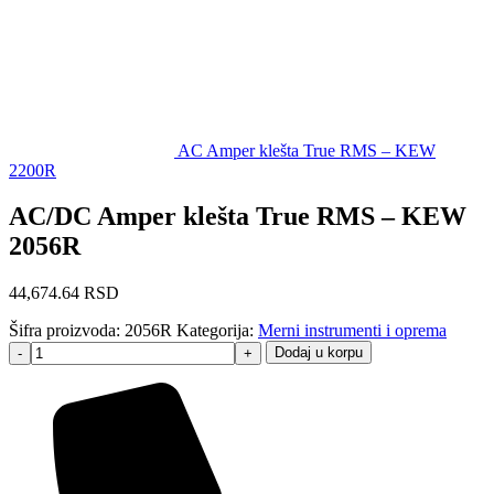
AC Amper klešta True RMS – KEW
2200R
AC/DC Amper klešta True RMS – KEW
2056R
44,674.64
RSD
Šifra proizvoda:
2056R
Kategorija:
Merni instrumenti i oprema
Dodaj u korpu
-
+