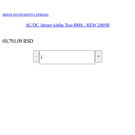
MERNI INSTRUMENTI I OPREMA
AC/DC Amper klešta True RMS - KEW 2009R
69,791.09
RSD
-
+
DODAJ U KORPU