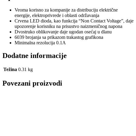
Veoma korisno za kompanije za distribuciju električne
energije, elektroprivrede i oblasti održavanja
Crvena LED dioda, kao funkcija “Non Contact Voltage”, daje
upozorenje korisniku na prisustvo naizmeničnog napona
Dvostruko oblikovanje daje ugodan osećaj u dlanu
6039 brojanja sa prikazom trakastog grafikona
Minimalna rezolucija 0.1A
Dodatne informacije
Težina
0.31 kg
Povezani proizvodi