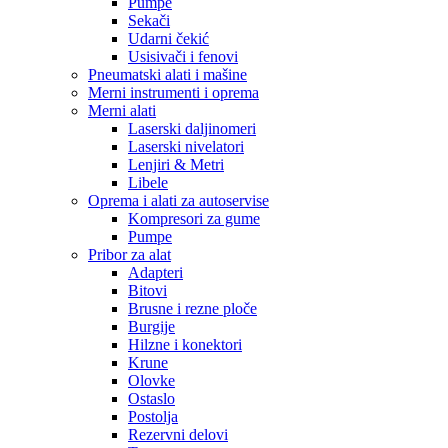
Pumpe
Sekači
Udarni čekić
Usisivači i fenovi
Pneumatski alati i mašine
Merni instrumenti i oprema
Merni alati
Laserski daljinomeri
Laserski nivelatori
Lenjiri & Metri
Libele
Oprema i alati za autoservise
Kompresori za gume
Pumpe
Pribor za alat
Adapteri
Bitovi
Brusne i rezne ploče
Burgije
Hilzne i konektori
Krune
Olovke
Ostaslo
Postolja
Rezervni delovi