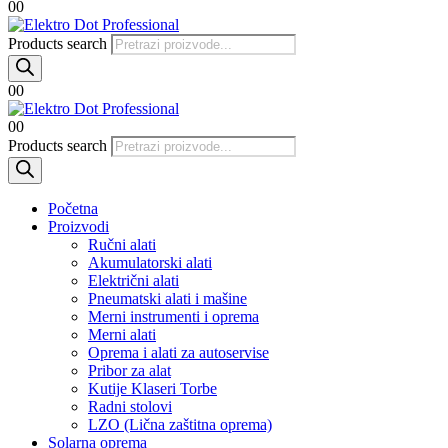
0
0
Products search
0
0
0
0
Products search
Početna
Proizvodi
Ručni alati
Akumulatorski alati
Električni alati
Pneumatski alati i mašine
Merni instrumenti i oprema
Merni alati
Oprema i alati za autoservise
Pribor za alat
Kutije Klaseri Torbe
Radni stolovi
LZO (Lična zaštitna oprema)
Solarna oprema