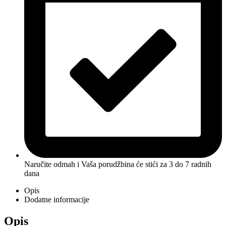
Naručite odmah i Vaša porudžbina će stići
za 3 do 7 radnih
dana
Opis
Dodatne informacije
Opis