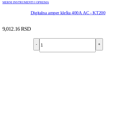
MERNI INSTRUMENTI I OPREMA
Digitalna amper klešta 400A AC - KT200
9,012.16
RSD
-
+
DODAJ U KORPU