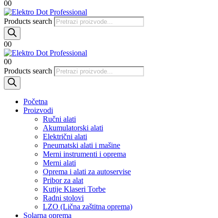
0
0
Products search
0
0
0
0
Products search
Početna
Proizvodi
Ručni alati
Akumulatorski alati
Električni alati
Pneumatski alati i mašine
Merni instrumenti i oprema
Merni alati
Oprema i alati za autoservise
Pribor za alat
Kutije Klaseri Torbe
Radni stolovi
LZO (Lična zaštitna oprema)
Solarna oprema