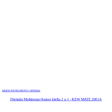
MERNI INSTRUMENTI I OPREMA
Digitalni Multimetar/Amper klešta 2 u 1 - KEW MATE 2001A