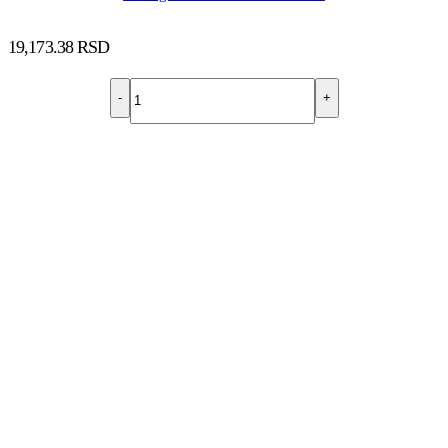
19,173.38
RSD
-
+
DODAJ U KORPU