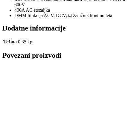
600V
400A AC stezaljka
DMM funkcija ACV, DCV, Ω Zvučnik kontinuiteta
Dodatne informacije
Težina
0.35 kg
Povezani proizvodi