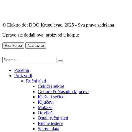
© Elektro dot DOO Kragujevac. 2025 - Sva prava zadržana
Upravo ste dodali ovaj proizvod u korpu:
Vidi korpu
Nastavite
Početna
Proizvodi
Ručni alati
Čekići i sekire
Gedore & Nasadni ključevi
Klešta i sečice
Ključevi
Makaze
Odvijači
Ostali ručni alati
Ručne testere
Setovi alata