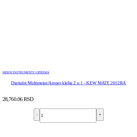
MERNI INSTRUMENTI I OPREMA
Digitalni Multimetar/Amper klešta 2 u 1 - KEW MATE 2012RA
28,760.06
RSD
-
+
DODAJ U KORPU