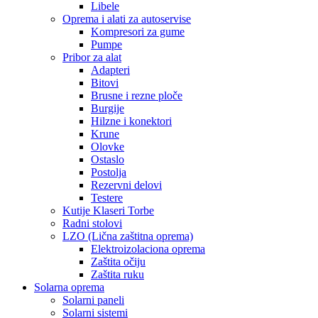
Libele
Oprema i alati za autoservise
Kompresori za gume
Pumpe
Pribor za alat
Adapteri
Bitovi
Brusne i rezne ploče
Burgije
Hilzne i konektori
Krune
Olovke
Ostaslo
Postolja
Rezervni delovi
Testere
Kutije Klaseri Torbe
Radni stolovi
LZO (Lična zaštitna oprema)
Elektroizolaciona oprema
Zaštita očiju
Zaštita ruku
Solarna oprema
Solarni paneli
Solarni sistemi