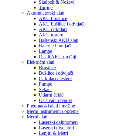
Skalpeli & Noževi
Turpije
Akumulatorski alati
AKU brusilice
AKU bušilice i odvijači
AKU cirkulari
AKU testere
Baštenski AKU alati
Baterije i punjači
Lampe
Ostali AKU uređaji
Električni alati
Brusilice
Bušilice i odvijači
Cirkulari i testere
Pumpe
Sekači
Udarni čekić
Usisivači i fenovi
Pneumatski alati i mašine
Merni instrumenti i oprema
Merni alati
Laserski daljinomeri
Laserski nivelatori
Lenjiri & Metri