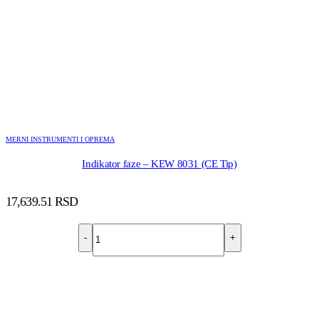
MERNI INSTRUMENTI I OPREMA
Indikator faze – KEW 8031 (CE Tip)
17,639.51
RSD
-
+
DODAJ U KORPU