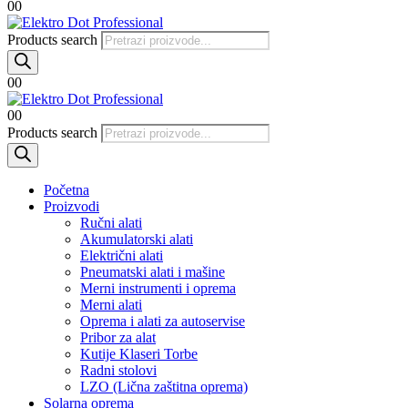
0
0
Products search
0
0
0
0
Products search
Početna
Proizvodi
Ručni alati
Akumulatorski alati
Električni alati
Pneumatski alati i mašine
Merni instrumenti i oprema
Merni alati
Oprema i alati za autoservise
Pribor za alat
Kutije Klaseri Torbe
Radni stolovi
LZO (Lična zaštitna oprema)
Solarna oprema