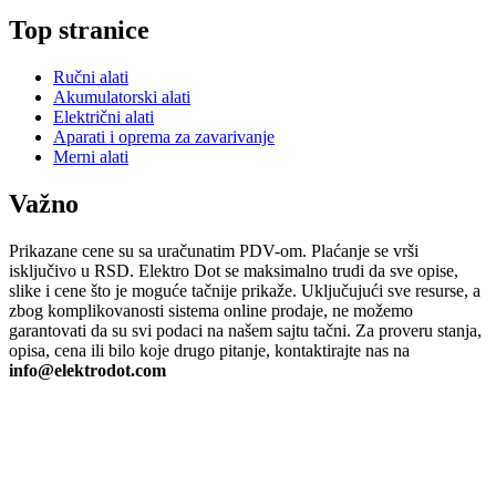
Top stranice
Ručni alati
Akumulatorski alati
Električni alati
Aparati i oprema za zavarivanje
Merni alati
Važno
Prikazane cene su sa uračunatim PDV-om. Plaćanje se vrši
isključivo u RSD. Elektro Dot se maksimalno trudi da sve opise,
slike i cene što je moguće tačnije prikaže. Uključujući sve resurse, a
zbog komplikovanosti sistema online prodaje, ne možemo
garantovati da su svi podaci na našem sajtu tačni. Za proveru stanja,
opisa, cena ili bilo koje drugo pitanje, kontaktirajte nas na
info@elektrodot.com