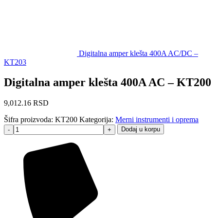
Digitalna amper klešta 400A AC/DC –
KT203
Digitalna amper klešta 400A AC – KT200
9,012.16
RSD
Šifra proizvoda:
KT200
Kategorija:
Merni instrumenti i oprema
Dodaj u korpu
-
+