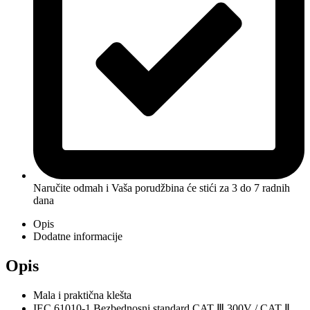
Naručite odmah i Vaša porudžbina će stići
za 3 do 7 radnih
dana
Opis
Dodatne informacije
Opis
Mala i praktična klešta
IEC 61010-1 Bezbednosni standard CAT Ⅲ 300V / CAT Ⅱ