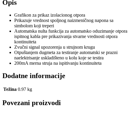
Opis
Grafikon za prikaz izolacionog otpora
Prikazuje vrednost spoljnog naizmeničnog napona sa
simbolom koji treperi
Automatska nulta funkcija za automatsko oduzimanje otpora
ispitnog kabla pre prikazivanja stvarne vrednosti otpora
kontinuiteta
Zvučni signal upozorenja u strujnom krugu
Otpuštanjem dugmeta za testiranje automatski se prazni
naelektrisanje uskladišteno u kolu koje se testira
200mA merna struja na ispitivanju kontinuiteta
Dodatne informacije
Težina
0.97 kg
Povezani proizvodi