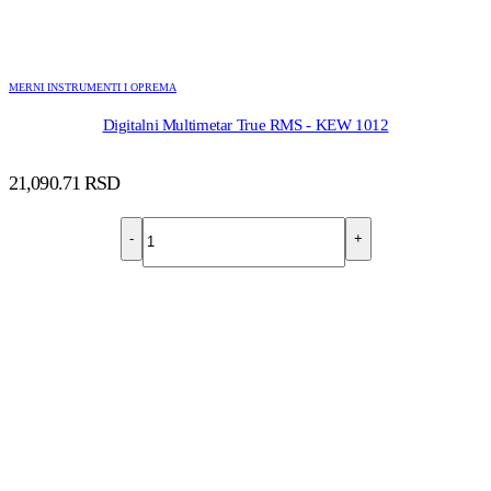
MERNI INSTRUMENTI I OPREMA
Digitalni Multimetar True RMS - KEW 1012
21,090.71
RSD
-
+
DODAJ U KORPU