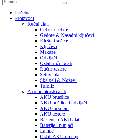
Početna
Proizvodi
Ručni alati
Čekići i sekire
Gedore & Nasadni ključevi
Klešta i sečice
Ključevi
Makaze
Odvijači
Ostali ručni alati
Ručne testere
Setovi alata
Skalpeli & Noževi
Turpije
Akumulatorski alati
AKU brusilice
AKU bušilice i odvijači
AKU cirkulari
AKU testere
Baštenski AKU alati
Baterije i punjači
Lampe
Ostali AKU uređaji