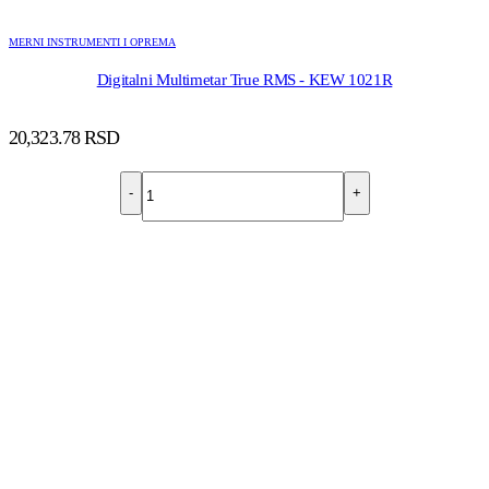
MERNI INSTRUMENTI I OPREMA
Digitalni Multimetar True RMS - KEW 1021R
20,323.78
RSD
-
+
DODAJ U KORPU