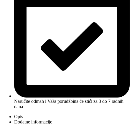
Naručite odmah i Vaša porudžbina će stići
za 3 do 7 radnih
dana
Opis
Dodatne informacije