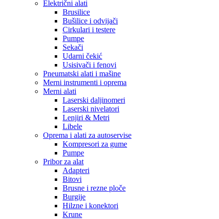
Električni alati
Brusilice
Bušilice i odvijači
Cirkulari i testere
Pumpe
Sekači
Udarni čekić
Usisivači i fenovi
Pneumatski alati i mašine
Merni instrumenti i oprema
Merni alati
Laserski daljinomeri
Laserski nivelatori
Lenjiri & Metri
Libele
Oprema i alati za autoservise
Kompresori za gume
Pumpe
Pribor za alat
Adapteri
Bitovi
Brusne i rezne ploče
Burgije
Hilzne i konektori
Krune