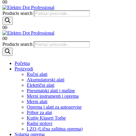
0
0
Products search
0
0
0
0
Products search
Početna
Proizvodi
Ručni alati
Akumulatorski alati
Električni alati
Pneumatski alati i mašine
Merni instrumenti i oprema
Merni alati
Oprema i alati za autoservise
Pribor za alat
Kutije Klaseri Torbe
Radni stolovi
LZO (Lična zaštitna oprema)
Solarna oprema