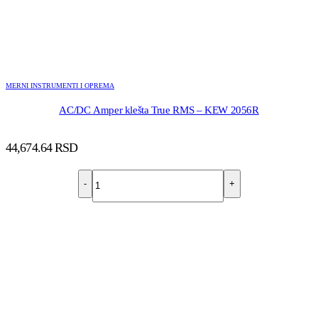
MERNI INSTRUMENTI I OPREMA
AC/DC Amper klešta True RMS – KEW 2056R
44,674.64
RSD
-
+
DODAJ U KORPU