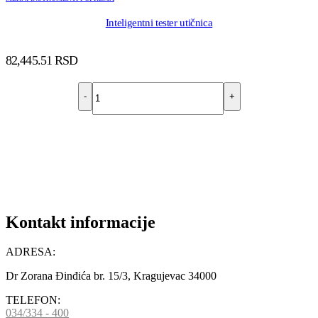
Inteligentni tester utičnica
82,445.51
RSD
-
+
DODAJ U KORPU
Kontakt informacije
ADRESA:
Dr Zorana Đinđića br. 15/3, Kragujevac 34000
TELEFON:
034/334 - 400