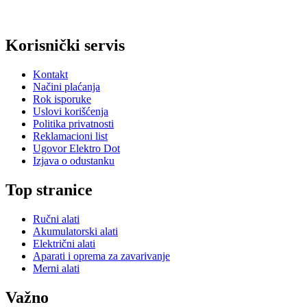
Korisnički servis
Kontakt
Načini plaćanja
Rok isporuke
Uslovi korišćenja
Politika privatnosti
Reklamacioni list
Ugovor Elektro Dot
Izjava o odustanku
Top stranice
Ručni alati
Akumulatorski alati
Električni alati
Aparati i oprema za zavarivanje
Merni alati
Važno