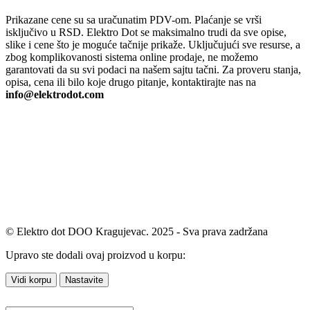
Prikazane cene su sa uračunatim PDV-om. Plaćanje se vrši
isključivo u RSD. Elektro Dot se maksimalno trudi da sve opise,
slike i cene što je moguće tačnije prikaže. Uključujući sve resurse, a
zbog komplikovanosti sistema online prodaje, ne možemo
garantovati da su svi podaci na našem sajtu tačni. Za proveru stanja,
opisa, cena ili bilo koje drugo pitanje, kontaktirajte nas na
info@elektrodot.com
© Elektro dot DOO Kragujevac. 2025 - Sva prava zadržana
Upravo ste dodali ovaj proizvod u korpu:
Vidi korpu
Nastavite