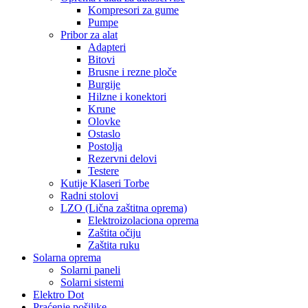
Kompresori za gume
Pumpe
Pribor za alat
Adapteri
Bitovi
Brusne i rezne ploče
Burgije
Hilzne i konektori
Krune
Olovke
Ostaslo
Postolja
Rezervni delovi
Testere
Kutije Klaseri Torbe
Radni stolovi
LZO (Lična zaštitna oprema)
Elektroizolaciona oprema
Zaštita očiju
Zaštita ruku
Solarna oprema
Solarni paneli
Solarni sistemi
Elektro Dot
Praćenje pošiljke