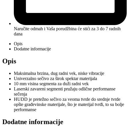
Naručite odmah i Vaša porudžbina će stići
za 3 do 7 radnih
dana
Opis
Dodatne informacije
Opis
Maksimalna brzina, dug radni vek, niske vibracije
Univerzalno sečivo za širok spektar materijala
10 mm visina segmenta za duži radni vek
Laserski zavareni segmenti pružaju odlične performanse
sečenja
HUDD je pretežno sečivo za veoma tvrde do srednje tvrde
opšte građevinske materijale, što je materijal tvrđi, to su bolje
performanse
Dodatne informacije