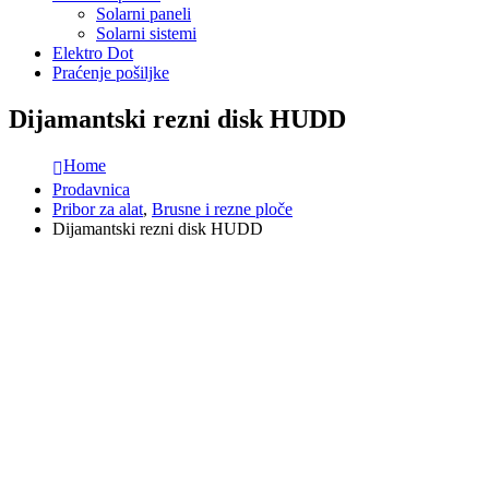
Solarni paneli
Solarni sistemi
Elektro Dot
Praćenje pošiljke
Dijamantski rezni disk HUDD
Home
Prodavnica
Pribor za alat
,
Brusne i rezne ploče
Dijamantski rezni disk HUDD