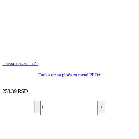
BRUSNE I REZNE PLOČE
Tanka rezna ploča za metal PRO+
258.39
RSD
-
+
DODAJ U KORPU