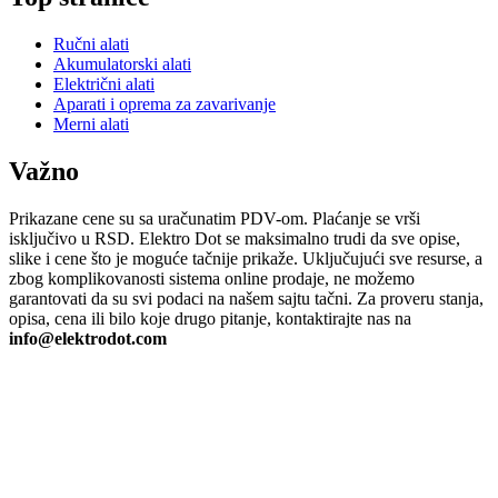
Ručni alati
Akumulatorski alati
Električni alati
Aparati i oprema za zavarivanje
Merni alati
Važno
Prikazane cene su sa uračunatim PDV-om. Plaćanje se vrši
isključivo u RSD. Elektro Dot se maksimalno trudi da sve opise,
slike i cene što je moguće tačnije prikaže. Uključujući sve resurse, a
zbog komplikovanosti sistema online prodaje, ne možemo
garantovati da su svi podaci na našem sajtu tačni. Za proveru stanja,
opisa, cena ili bilo koje drugo pitanje, kontaktirajte nas na
info@elektrodot.com