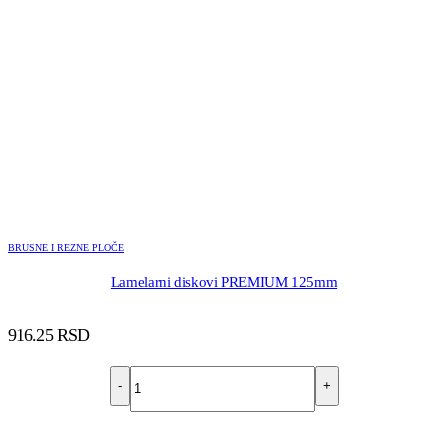
BRUSNE I REZNE PLOČE
Lamelarni diskovi PREMIUM 125mm
916.25
RSD
-
+
DODAJ U KORPU