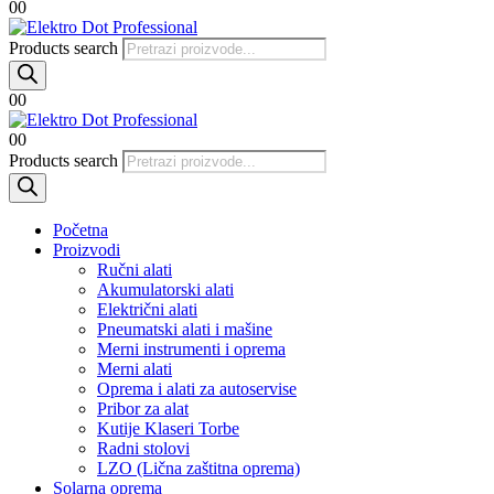
0
0
Products search
0
0
0
0
Products search
Početna
Proizvodi
Ručni alati
Akumulatorski alati
Električni alati
Pneumatski alati i mašine
Merni instrumenti i oprema
Merni alati
Oprema i alati za autoservise
Pribor za alat
Kutije Klaseri Torbe
Radni stolovi
LZO (Lična zaštitna oprema)
Solarna oprema