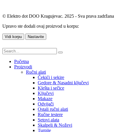
© Elektro dot DOO Kragujevac. 2025 - Sva prava zadržana
Upravo ste dodali ovaj proizvod u korpu:
Vidi korpu
Nastavite
Početna
Proizvodi
Ručni alati
Čekići i sekire
Gedore & Nasadni ključevi
Klešta i sečice
Ključevi
Makaze
Odvijači
Ostali ručni alati
Ručne testere
Setovi alata
Skalpeli & Noževi
Turpije