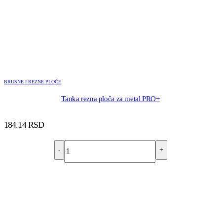
BRUSNE I REZNE PLOČE
Tanka rezna ploča za metal PRO+
184.14
RSD
-
+
DODAJ U KORPU