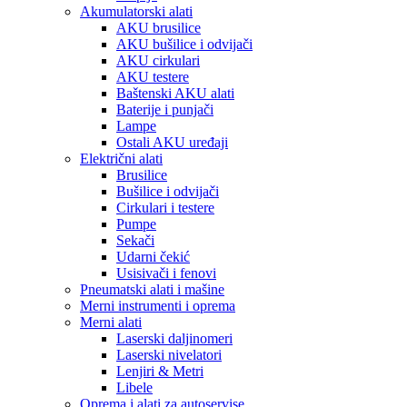
Akumulatorski alati
AKU brusilice
AKU bušilice i odvijači
AKU cirkulari
AKU testere
Baštenski AKU alati
Baterije i punjači
Lampe
Ostali AKU uređaji
Električni alati
Brusilice
Bušilice i odvijači
Cirkulari i testere
Pumpe
Sekači
Udarni čekić
Usisivači i fenovi
Pneumatski alati i mašine
Merni instrumenti i oprema
Merni alati
Laserski daljinomeri
Laserski nivelatori
Lenjiri & Metri
Libele
Oprema i alati za autoservise