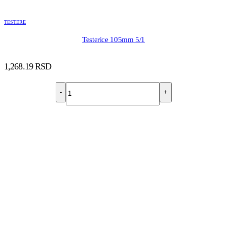
TESTERE
Testerice 105mm 5/1
1,268.19
RSD
-
+
DODAJ U KORPU