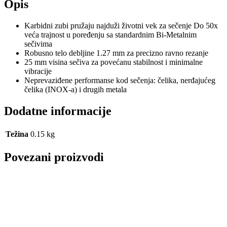
Opis
Karbidni zubi pružaju najduži životni vek za sečenje Do 50x
veća trajnost u poređenju sa standardnim Bi-Metalnim
sečivima
Robusno telo debljine 1.27 mm za precizno ravno rezanje
25 mm visina sečiva za povećanu stabilnost i minimalne
vibracije
Neprevaziđene performanse kod sečenja: čelika, nerđajućeg
čelika (INOX-a) i drugih metala
Dodatne informacije
Težina
0.15 kg
Povezani proizvodi