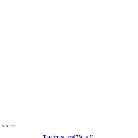
TESTERE
Testerice za metal 75mm 5/1