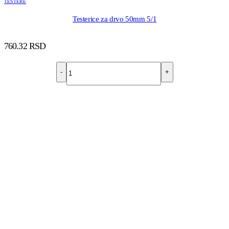
TESTERE
Testerice za drvo 50mm 5/1
760.32
RSD
-
+
DODAJ U KORPU