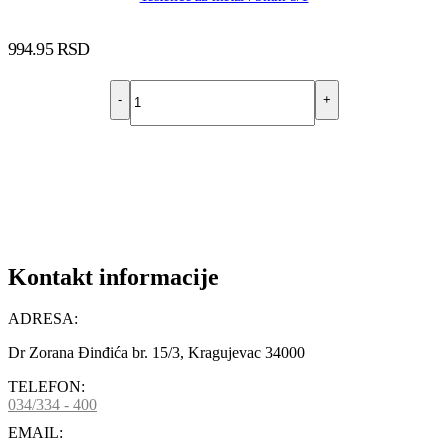
994.95
RSD
-
+
DODAJ U KORPU
Kontakt informacije
ADRESA:
Dr Zorana Đinđića br. 15/3, Kragujevac 34000
TELEFON:
034/334 - 400
EMAIL: