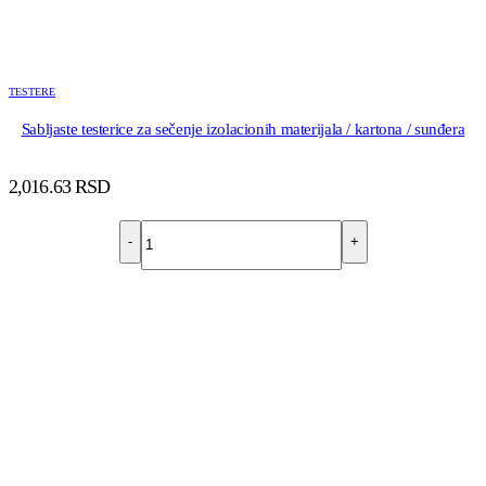
TESTERE
Sabljaste testerice za sečenje izolacionih materijala / kartona / sunđera
2,016.63
RSD
-
+
DODAJ U KORPU