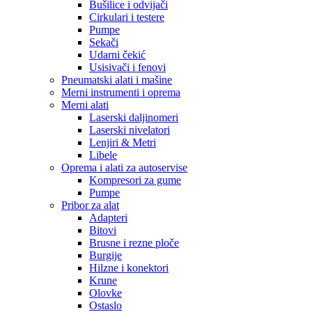
Bušilice i odvijači
Cirkulari i testere
Pumpe
Sekači
Udarni čekić
Usisivači i fenovi
Pneumatski alati i mašine
Merni instrumenti i oprema
Merni alati
Laserski daljinomeri
Laserski nivelatori
Lenjiri & Metri
Libele
Oprema i alati za autoservise
Kompresori za gume
Pumpe
Pribor za alat
Adapteri
Bitovi
Brusne i rezne ploče
Burgije
Hilzne i konektori
Krune
Olovke
Ostaslo