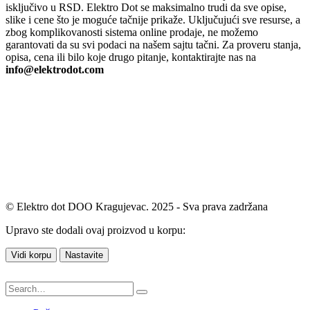
isključivo u RSD. Elektro Dot se maksimalno trudi da sve opise,
slike i cene što je moguće tačnije prikaže. Uključujući sve resurse, a
zbog komplikovanosti sistema online prodaje, ne možemo
garantovati da su svi podaci na našem sajtu tačni. Za proveru stanja,
opisa, cena ili bilo koje drugo pitanje, kontaktirajte nas na
info@elektrodot.com
© Elektro dot DOO Kragujevac. 2025 - Sva prava zadržana
Upravo ste dodali ovaj proizvod u korpu:
Vidi korpu
Nastavite