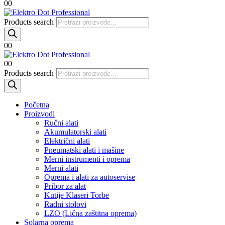
0
0
Products search
0
0
0
0
Products search
Početna
Proizvodi
Ručni alati
Akumulatorski alati
Električni alati
Pneumatski alati i mašine
Merni instrumenti i oprema
Merni alati
Oprema i alati za autoservise
Pribor za alat
Kutije Klaseri Torbe
Radni stolovi
LZO (Lična zaštitna oprema)
Solarna oprema