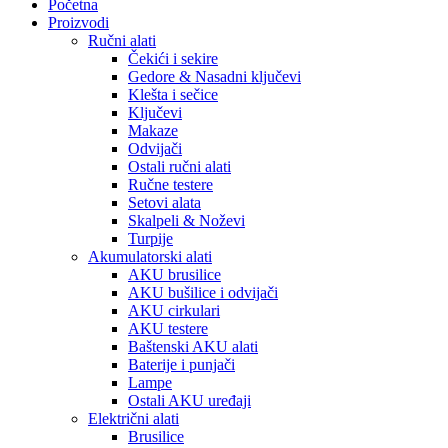
Početna
Proizvodi
Ručni alati
Čekići i sekire
Gedore & Nasadni ključevi
Klešta i sečice
Ključevi
Makaze
Odvijači
Ostali ručni alati
Ručne testere
Setovi alata
Skalpeli & Noževi
Turpije
Akumulatorski alati
AKU brusilice
AKU bušilice i odvijači
AKU cirkulari
AKU testere
Baštenski AKU alati
Baterije i punjači
Lampe
Ostali AKU uređaji
Električni alati
Brusilice