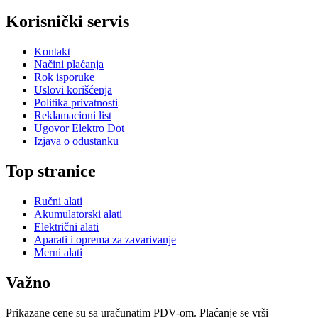
Korisnički servis
Kontakt
Načini plaćanja
Rok isporuke
Uslovi korišćenja
Politika privatnosti
Reklamacioni list
Ugovor Elektro Dot
Izjava o odustanku
Top stranice
Ručni alati
Akumulatorski alati
Električni alati
Aparati i oprema za zavarivanje
Merni alati
Važno
Prikazane cene su sa uračunatim PDV-om. Plaćanje se vrši