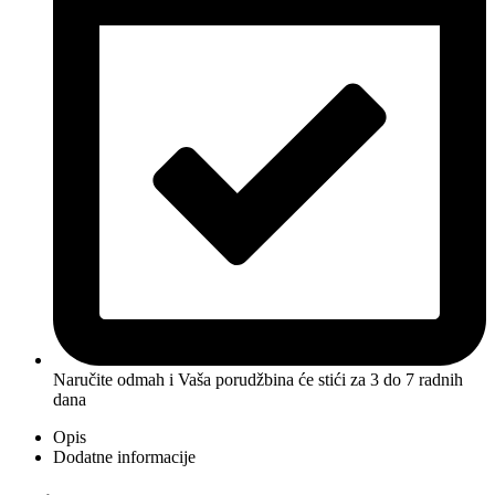
Naručite odmah i Vaša porudžbina će stići
za 3 do 7 radnih
dana
Opis
Dodatne informacije