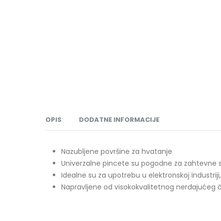
OPIS
DODATNE INFORMACIJE
Nazubljene površine za hvatanje
Univerzalne pincete su pogodne za zahtevne 
Idealne su za upotrebu u elektronskoj industriji
Napravljene od visokokvalitetnog nerđajućeg če