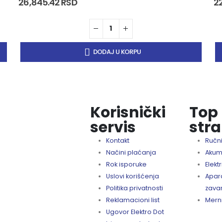
26,845.42
RSD
2
DODAJ U KORPU
Korisnički
Top
servis
stra
Kontakt
Ručni
Načini plaćanja
Akumu
Rok isporuke
Elektr
Uslovi korišćenja
Apara
Politika privatnosti
zava
Reklamacioni list
Merni
Ugovor Elektro Dot