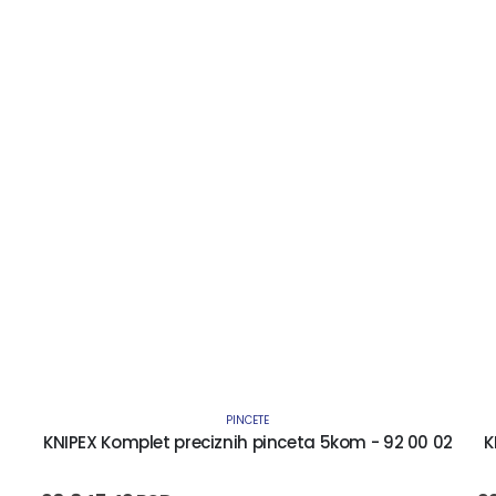
PINCETE
KNIPEX Komplet preciznih pinceta 5kom - 92 00 02
K