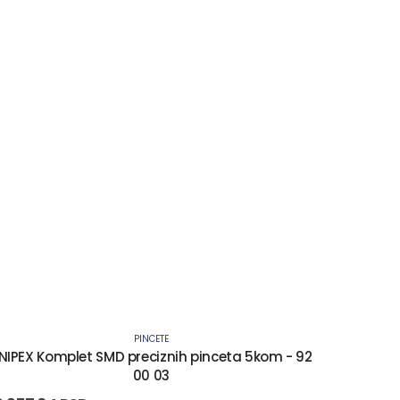
PINCETE
NIPEX Komplet SMD preciznih pinceta 5kom - 92
KNIPEX P
00 03