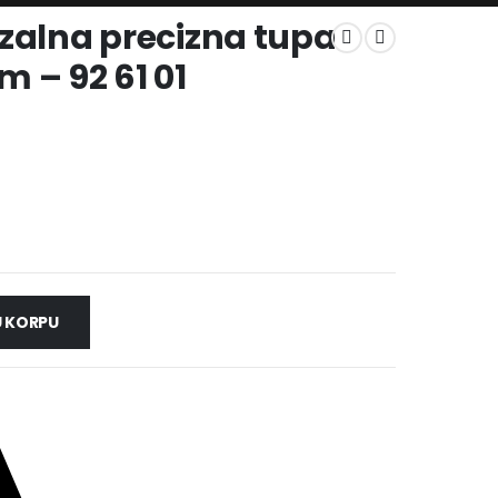
zalna precizna tupa
 – 92 61 01
 KORPU