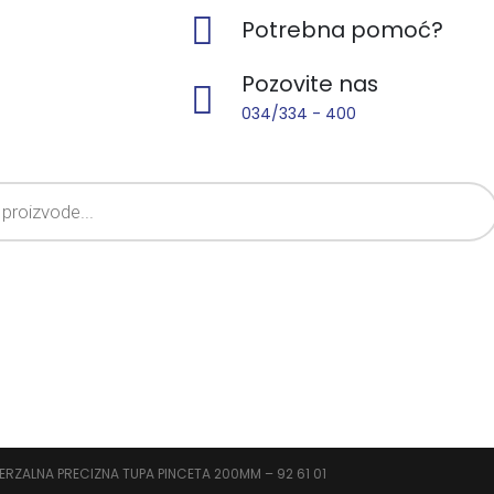
Potrebna pomoć?
Pozovite nas
034/334 - 400
VERZALNA PRECIZNA TUPA PINCETA 200MM – 92 61 01