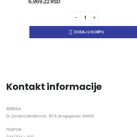
6,969.22
RSD
DODAJ U KORPU
Kontakt informacije
ADRESA:
Dr Zorana Đinđića br. 15/3, Kragujevac 34000
TELEFON:
034/334 - 400