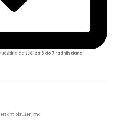
udžbina će stići
za 3 do 7 radnih dana
sferskim okruženjima