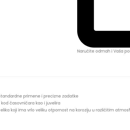
Naručite odmah i Vaša por
standardne primene i precizne zadatke
, kod časovničara kao i juvelira
lika koji ima vrlo veliku otpornost na koroziju u različitim atmo