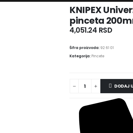
KNIPEX Univer
pinceta 200mm
4,051.24
RSD
Šifra proizvoda:
92 61 01
Kategorija:
Pincete
DODAJ U