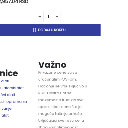
2,957.04
RSD
4,872.3
DODAJ U KORPU
Važno
nice
Prikazane cene su sa
uračunatim PDV-om.
 alati
Plaćanje se vrši isključivo u
latorski alati
RSD. Elektro Dot se
ični alati
maksimalno trudi da sve
ti i oprema za
opise, slike i cene što je
rivanje
moguće tačnije prikaže.
 alati
Uključujući sve resurse, a
zbog komplikovanosti