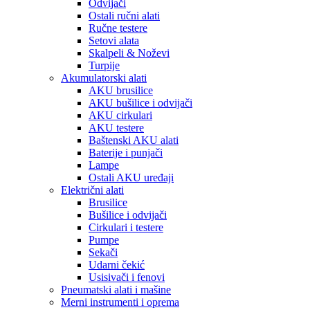
Odvijači
Ostali ručni alati
Ručne testere
Setovi alata
Skalpeli & Noževi
Turpije
Akumulatorski alati
AKU brusilice
AKU bušilice i odvijači
AKU cirkulari
AKU testere
Baštenski AKU alati
Baterije i punjači
Lampe
Ostali AKU uređaji
Električni alati
Brusilice
Bušilice i odvijači
Cirkulari i testere
Pumpe
Sekači
Udarni čekić
Usisivači i fenovi
Pneumatski alati i mašine
Merni instrumenti i oprema