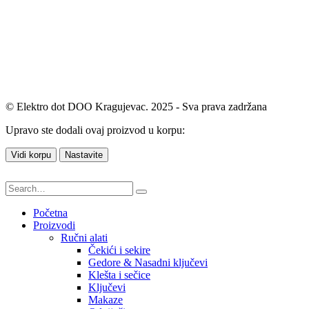
© Elektro dot DOO Kragujevac. 2025 - Sva prava zadržana
Upravo ste dodali ovaj proizvod u korpu:
Vidi korpu
Nastavite
Početna
Proizvodi
Ručni alati
Čekići i sekire
Gedore & Nasadni ključevi
Klešta i sečice
Ključevi
Makaze