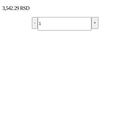
3,542.29
RSD
-
+
DODAJ U KORPU