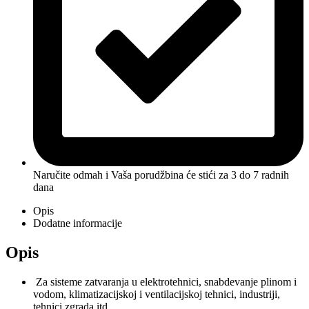
Naručite odmah i Vaša porudžbina će stići
za 3 do 7 radnih
dana
Opis
Dodatne informacije
Opis
Za sisteme zatvaranja u elektrotehnici, snabdevanje plinom i
vodom, klimatizacijskoj i ventilacijskoj tehnici, industriji,
tehnici zgrada itd.