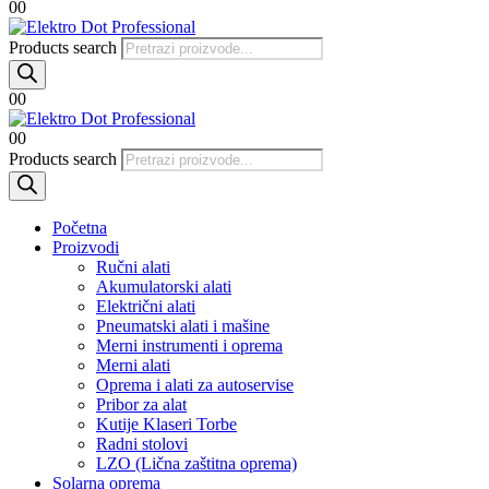
0
0
Products search
0
0
0
0
Products search
Početna
Proizvodi
Ručni alati
Akumulatorski alati
Električni alati
Pneumatski alati i mašine
Merni instrumenti i oprema
Merni alati
Oprema i alati za autoservise
Pribor za alat
Kutije Klaseri Torbe
Radni stolovi
LZO (Lična zaštitna oprema)
Solarna oprema