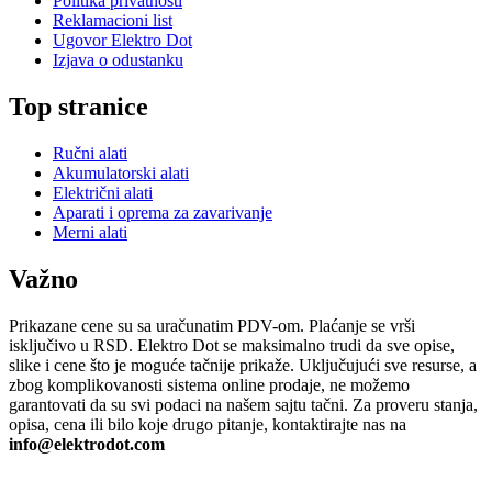
Politika privatnosti
Reklamacioni list
Ugovor Elektro Dot
Izjava o odustanku
Top stranice
Ručni alati
Akumulatorski alati
Električni alati
Aparati i oprema za zavarivanje
Merni alati
Važno
Prikazane cene su sa uračunatim PDV-om. Plaćanje se vrši
isključivo u RSD. Elektro Dot se maksimalno trudi da sve opise,
slike i cene što je moguće tačnije prikaže. Uključujući sve resurse, a
zbog komplikovanosti sistema online prodaje, ne možemo
garantovati da su svi podaci na našem sajtu tačni. Za proveru stanja,
opisa, cena ili bilo koje drugo pitanje, kontaktirajte nas na
info@elektrodot.com