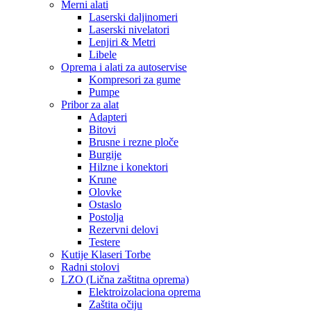
Merni alati
Laserski daljinomeri
Laserski nivelatori
Lenjiri & Metri
Libele
Oprema i alati za autoservise
Kompresori za gume
Pumpe
Pribor za alat
Adapteri
Bitovi
Brusne i rezne ploče
Burgije
Hilzne i konektori
Krune
Olovke
Ostaslo
Postolja
Rezervni delovi
Testere
Kutije Klaseri Torbe
Radni stolovi
LZO (Lična zaštitna oprema)
Elektroizolaciona oprema
Zaštita očiju