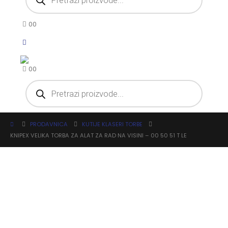
0
0
0
0
Products
search
PRODAVNICA
KUTIJE KLASERI TORBE
KNIPEX VELIKA TORBA ZA ALAT ZA RAD NA VISINI – 00 50 51 T LE