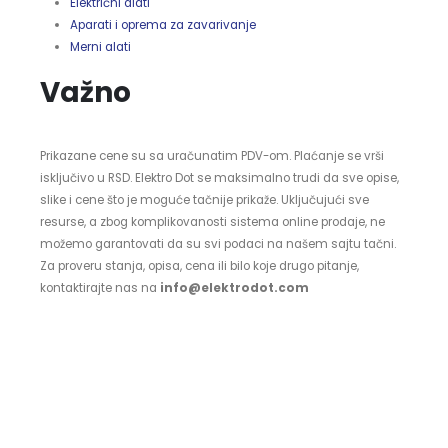
Električni alati
Aparati i oprema za zavarivanje
Merni alati
Važno
Prikazane cene su sa uračunatim PDV-om. Plaćanje se vrši
isključivo u RSD. Elektro Dot se maksimalno trudi da sve opise,
slike i cene što je moguće tačnije prikaže. Uključujući sve
resurse, a zbog komplikovanosti sistema online prodaje, ne
možemo garantovati da su svi podaci na našem sajtu tačni.
Za proveru stanja, opisa, cena ili bilo koje drugo pitanje,
kontaktirajte nas na
info@elektrodot.com