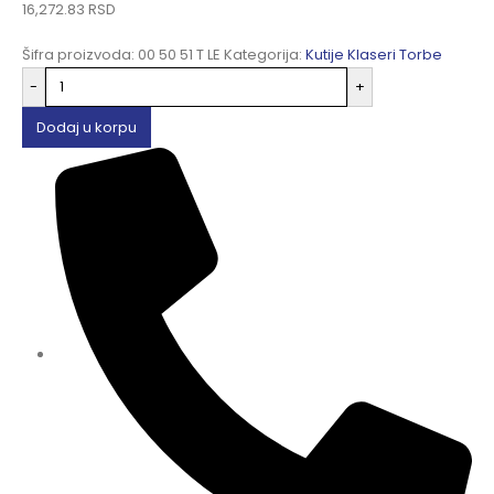
16,272.83
RSD
Šifra proizvoda:
00 50 51 T LE
Kategorija:
Kutije Klaseri Torbe
-
+
Dodaj u korpu