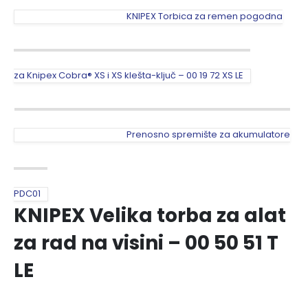
KNIPEX Torbica za remen pogodna
za Knipex Cobra® XS i XS klešta-ključ – 00 19 72 XS LE
Prenosno spremište za akumulatore
PDC01
KNIPEX Velika torba za alat
za rad na visini – 00 50 51 T
LE