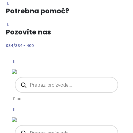
Potrebna pomoć?
Pozovite nas
034/334 - 400
Products
search
0
0
Products
search