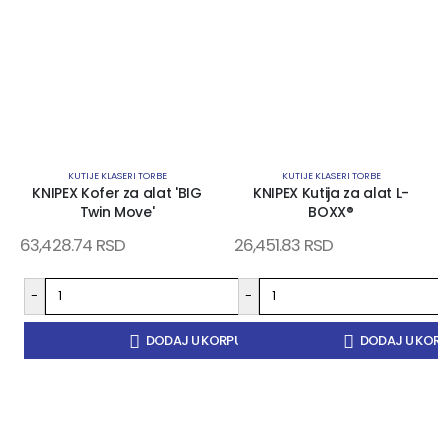
KUTIJE KLASERI TORBE
KUTIJE KLASERI TORBE
KNIPEX Kofer za alat 'BIG
KNIPEX Kutija za alat L-
Twin Move'
BOXX®
63,428.74
RSD
26,451.83
RSD
-
-
+
DODAJ U KORPU
DODAJ U KOR