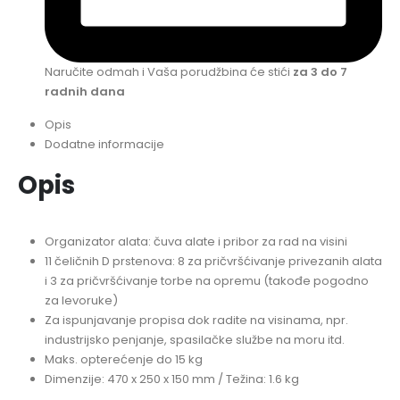
Naručite odmah i Vaša porudžbina će stići
za 3 do 7
radnih dana
Opis
Dodatne informacije
Opis
Organizator alata: čuva alate i pribor za rad na visini
11 čeličnih D prstenova: 8 za pričvršćivanje privezanih alata
i 3 za pričvršćivanje torbe na opremu (takođe pogodno
za levoruke)
Za ispunjavanje propisa dok radite na visinama, npr.
industrijsko penjanje, spasilačke službe na moru itd.
Maks. opterećenje do 15 kg
Dimenzije: 470 x 250 x 150 mm / Težina: 1.6 kg