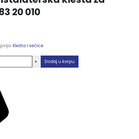
 83 20 010
orija:
Klešta i sečice
Dodaj u korpu
+