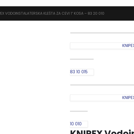
PEX VODOINSTALATERSKA KLEŠTA ZA CEVI 1″ KOSA – 83 20 010
KNIPE
83 10 015
KNIPE
10 010
KNIPEX Vodoin