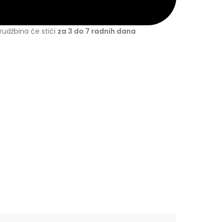
udžbina će stići
za 3 do 7 radnih dana