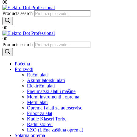
0
0
Products search
0
0
0
0
Products search
Početna
Proizvodi
Ručni alati
Akumulatorski alati
Električni alati
Pneumatski alati i mašine
Merni instrumenti i oprema
Merni alati
Oprema i alati za autoservise
Pribor za alat
Kutije Klaseri Torbe
Radni stolovi
LZO (Lična zaštitna oprema)
Solarna oprema