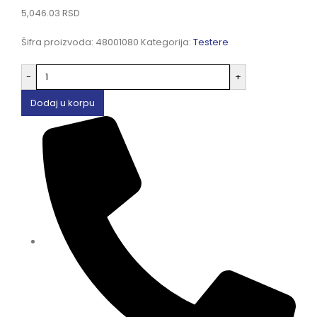
5,046.03
RSD
Šifra proizvoda:
48001080
Kategorija:
Testere
-
+
Dodaj u korpu