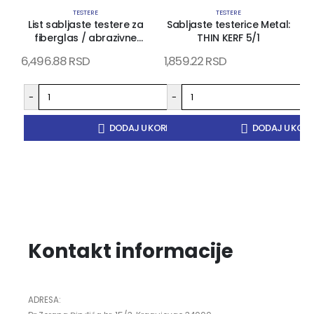
TESTERE
TESTERE
List sabljaste testere za
Sabljaste testerice Metal:
fiberglas / abrazivne
THIN KERF 5/1
materijale 450mm
6,496.88
RSD
1,859.22
RSD
2
-
-
+
DODAJ U KORPU
DODAJ U KOR
Kontakt informacije
ADRESA: