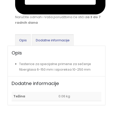
Naručite odmah i Vaša porudžbina će stići
za 3 do 7
radnih dana
Opis
Dodatne informacije
Opis
Testerice za specijalne primene za sečenje
fiberglasa 6-150 mm i siporeksa 10-250 mm
Dodatne informacije
Težina
0.06 kg