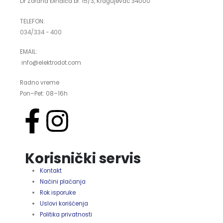
Dr Zorana Đinđića br. 15/3, Kragujevac 34000
TELEFON:
034/334 - 400
EMAIL:
info@elektrodot.com
Radno vreme
Pon–Pet: 08–16h
Korisnički servis
Kontakt
Načini plaćanja
Rok isporuke
Uslovi korišćenja
Politika privatnosti