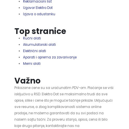
Reklamacioni list
Ugovor Elektro Dot
Izjava o odustanku
Top stranice
Ručni alati
Akumulatorski alati
Električni alati
Aparati i oprema za zavarivanje
Merni alati
Važno
Prikazane cene su sa uračunatim PDV-om. Plaćanje se vrši
isključivo u RSD. Elektro Dot se maksimalno trudi da sve
opise, slike i cene što je moguće tačnije prikaže. Uključujući
sve resurse, a zbog komplikovanosti sistema online
prodaje, ne možemo garantovati da su svi podaci na
našem sajtu tačni. Za proveru stanja, opisa, cena ili bilo
koje drugo pitanje, kontaktirajte nas na