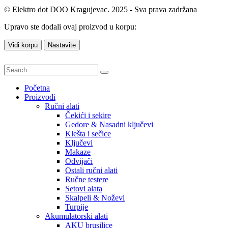
© Elektro dot DOO Kragujevac. 2025 - Sva prava zadržana
Upravo ste dodali ovaj proizvod u korpu:
Vidi korpu
Nastavite
Početna
Proizvodi
Ručni alati
Čekići i sekire
Gedore & Nasadni ključevi
Klešta i sečice
Ključevi
Makaze
Odvijači
Ostali ručni alati
Ručne testere
Setovi alata
Skalpeli & Noževi
Turpije
Akumulatorski alati
AKU brusilice