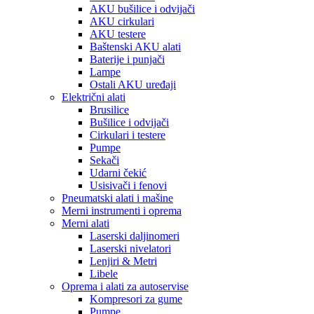
AKU bušilice i odvijači
AKU cirkulari
AKU testere
Baštenski AKU alati
Baterije i punjači
Lampe
Ostali AKU uređaji
Električni alati
Brusilice
Bušilice i odvijači
Cirkulari i testere
Pumpe
Sekači
Udarni čekić
Usisivači i fenovi
Pneumatski alati i mašine
Merni instrumenti i oprema
Merni alati
Laserski daljinomeri
Laserski nivelatori
Lenjiri & Metri
Libele
Oprema i alati za autoservise
Kompresori za gume
Pumpe