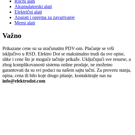
Ručni alati
Akumulatorski alati
Električni alati
Aparati i oprema za zavarivanje
Merni alati
Važno
Prikazane cene su sa uračunatim PDV-om. Plaćanje se vrši
isključivo u RSD. Elektro Dot se maksimalno trudi da sve opise,
slike i cene što je moguće tačnije prikaže. Uključujući sve resurse, a
zbog komplikovanosti sistema online prodaje, ne možemo
garantovati da su svi podaci na našem sajtu tačni. Za proveru stanja,
opisa, cena ili bilo koje drugo pitanje, kontaktirajte nas na
info@elektrodot.com