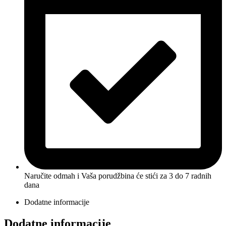
Naručite odmah i Vaša porudžbina će stići
za 3 do 7 radnih
dana
Dodatne informacije
Dodatne informacije