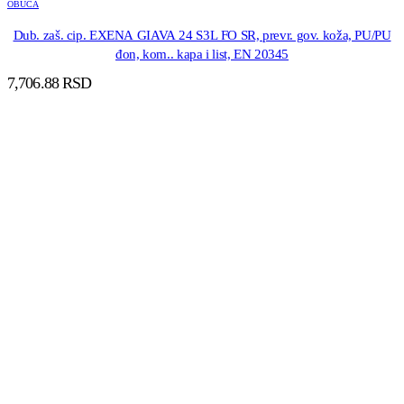
OBUCA
Dub. zaš. cip. EXENA GIAVA 24 S3L FO SR, prevr. gov. koža, PU/PU
đon, kom.. kapa i list, EN 20345
7,706.88
RSD
DODAJ U KORPU