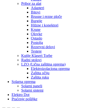
Pribor za alat
Adapteri
Bitovi
Brusne i rezne ploče
Burgije
Hilzne i konektori
Krune
Olovke
Ostaslo
Postolja
Rezervni delovi
Testere
Kutije Klaseri Torbe
Radni stolovi
LZO (Lična zaštitna oprema)
Elektroizolaciona oprema
Zaštita očiju
Zaštita ruku
Solarna oprema
Solarni paneli
Solarni sistemi
Elektro Dot
Praćenje pošiljke