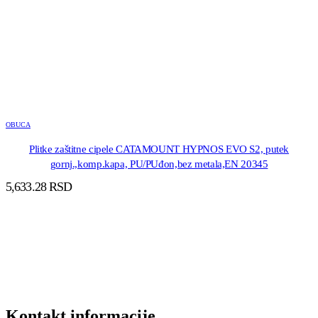
OBUCA
Plitke zaštitne cipele CATAMOUNT HYPNOS EVO S2, putek
gornj.,komp.kapa, PU/PUđon,bez metala,EN 20345
5,633.28
RSD
DODAJ U KORPU
Kontakt informacije