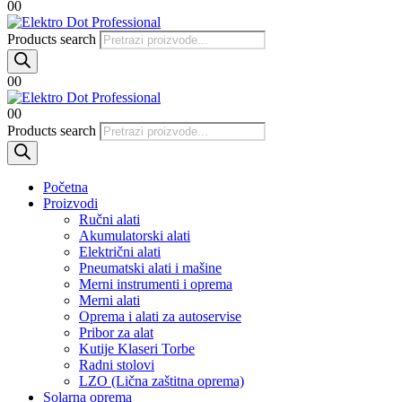
0
0
Products search
0
0
0
0
Products search
Početna
Proizvodi
Ručni alati
Akumulatorski alati
Električni alati
Pneumatski alati i mašine
Merni instrumenti i oprema
Merni alati
Oprema i alati za autoservise
Pribor za alat
Kutije Klaseri Torbe
Radni stolovi
LZO (Lična zaštitna oprema)
Solarna oprema