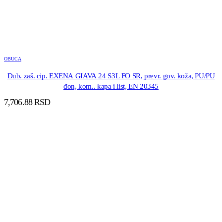
OBUCA
Dub. zaš. cip. EXENA GIAVA 24 S3L FO SR, prevr. gov. koža, PU/PU
đon, kom.. kapa i list, EN 20345
7,706.88
RSD
DODAJ U KORPU