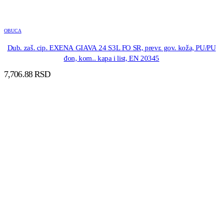
OBUCA
Dub. zaš. cip. EXENA GIAVA 24 S3L FO SR, prevr. gov. koža, PU/PU
đon, kom.. kapa i list, EN 20345
7,706.88
RSD
DODAJ U KORPU