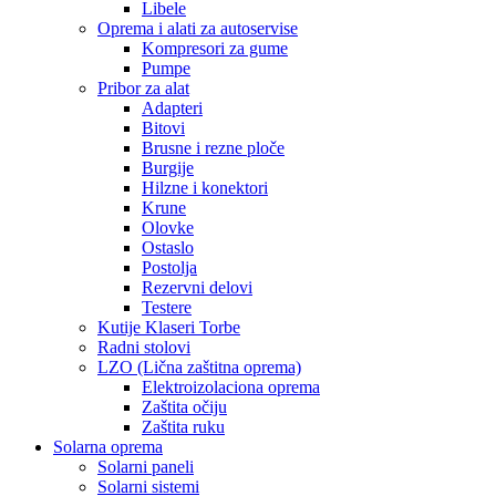
Libele
Oprema i alati za autoservise
Kompresori za gume
Pumpe
Pribor za alat
Adapteri
Bitovi
Brusne i rezne ploče
Burgije
Hilzne i konektori
Krune
Olovke
Ostaslo
Postolja
Rezervni delovi
Testere
Kutije Klaseri Torbe
Radni stolovi
LZO (Lična zaštitna oprema)
Elektroizolaciona oprema
Zaštita očiju
Zaštita ruku
Solarna oprema
Solarni paneli
Solarni sistemi