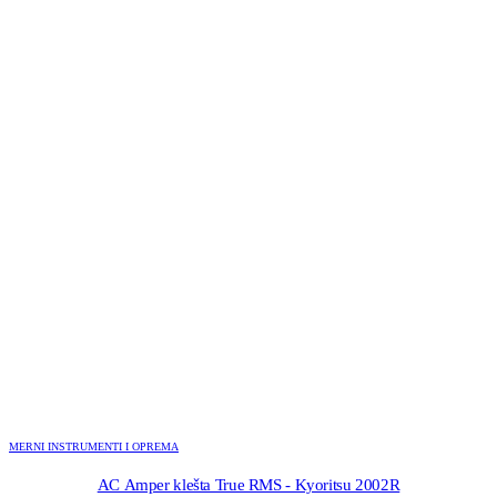
MERNI INSTRUMENTI I OPREMA
AC Amper klešta True RMS - Kyoritsu 2002R