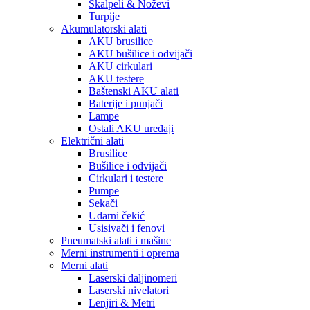
Skalpeli & Noževi
Turpije
Akumulatorski alati
AKU brusilice
AKU bušilice i odvijači
AKU cirkulari
AKU testere
Baštenski AKU alati
Baterije i punjači
Lampe
Ostali AKU uređaji
Električni alati
Brusilice
Bušilice i odvijači
Cirkulari i testere
Pumpe
Sekači
Udarni čekić
Usisivači i fenovi
Pneumatski alati i mašine
Merni instrumenti i oprema
Merni alati
Laserski daljinomeri
Laserski nivelatori
Lenjiri & Metri