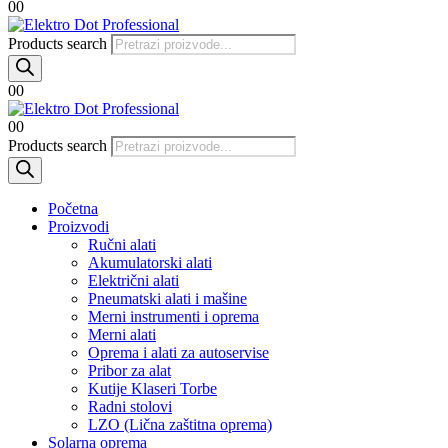
0
0
Products search
0
0
0
0
Products search
Početna
Proizvodi
Ručni alati
Akumulatorski alati
Električni alati
Pneumatski alati i mašine
Merni instrumenti i oprema
Merni alati
Oprema i alati za autoservise
Pribor za alat
Kutije Klaseri Torbe
Radni stolovi
LZO (Lična zaštitna oprema)
Solarna oprema