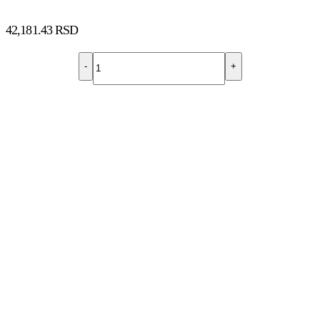
42,181.43
RSD
-
+
DODAJ U KORPU