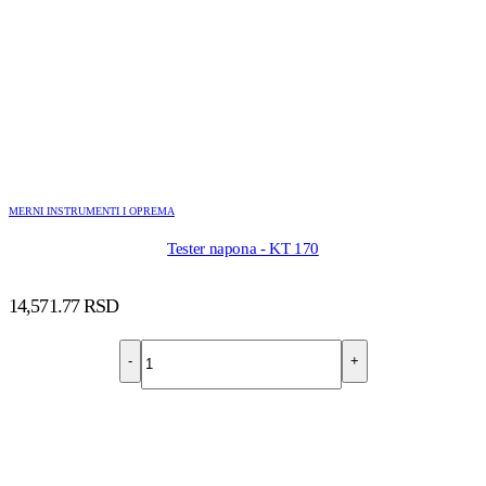
MERNI INSTRUMENTI I OPREMA
Tester napona - KT 170
14,571.77
RSD
-
+
DODAJ U KORPU