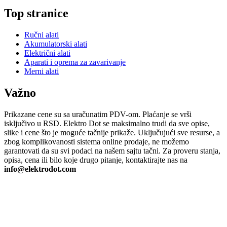
Top stranice
Ručni alati
Akumulatorski alati
Električni alati
Aparati i oprema za zavarivanje
Merni alati
Važno
Prikazane cene su sa uračunatim PDV-om. Plaćanje se vrši
isključivo u RSD. Elektro Dot se maksimalno trudi da sve opise,
slike i cene što je moguće tačnije prikaže. Uključujući sve resurse, a
zbog komplikovanosti sistema online prodaje, ne možemo
garantovati da su svi podaci na našem sajtu tačni. Za proveru stanja,
opisa, cena ili bilo koje drugo pitanje, kontaktirajte nas na
info@elektrodot.com