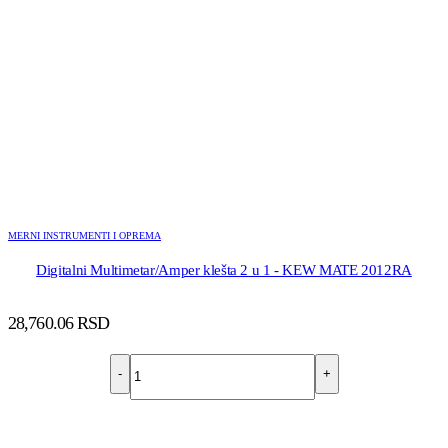
MERNI INSTRUMENTI I OPREMA
Digitalni Multimetar/Amper klešta 2 u 1 - KEW MATE 2012RA
28,760.06
RSD
-
+
DODAJ U KORPU