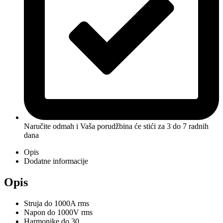
Naručite odmah i Vaša porudžbina će stići
za 3 do 7 radnih
dana
Opis
Dodatne informacije
Opis
Struja do 1000A rms
Napon do 1000V rms
Harmonike do 30