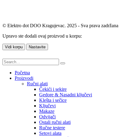
© Elektro dot DOO Kragujevac. 2025 - Sva prava zadržana
Upravo ste dodali ovaj proizvod u korpu:
Vidi korpu
Nastavite
Početna
Proizvodi
Ručni alati
Čekići i sekire
Gedore & Nasadni ključevi
Klešta i sečice
Ključevi
Makaze
Odvijači
Ostali ručni alati
Ručne testere
Setovi alata