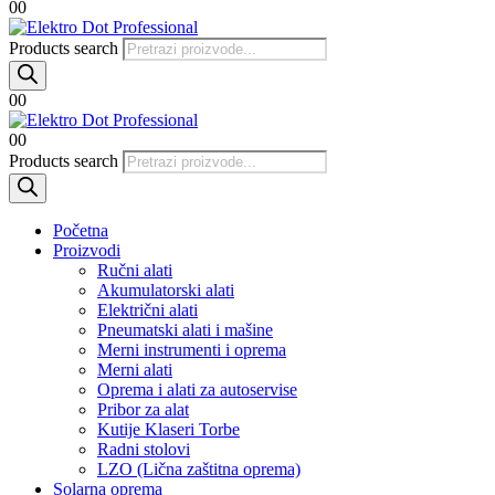
0
0
Products search
0
0
0
0
Products search
Početna
Proizvodi
Ručni alati
Akumulatorski alati
Električni alati
Pneumatski alati i mašine
Merni instrumenti i oprema
Merni alati
Oprema i alati za autoservise
Pribor za alat
Kutije Klaseri Torbe
Radni stolovi
LZO (Lična zaštitna oprema)
Solarna oprema