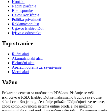
Kontakt
Načini plaćanja
Rok isporuke
Uslovi korišćenja
Politika privatnosti
Reklamacioni list
Ugovor Elektro Dot
Izjava o odustanku
Top stranice
Ručni alati
Akumulatorski alati
Električni alati
Aparati i oprema za zavarivanje
Merni alati
Važno
Prikazane cene su sa uračunatim PDV-om. Plaćanje se vrši
isključivo u RSD. Elektro Dot se maksimalno trudi da sve opise,
slike i cene što je moguće tačnije prikaže. Uključujući sve resurse, a
zbog komplikovanosti sistema online prodaje, ne možemo
garantovati da su svi podaci na našem sajtu tačni. Za proveru stanja,