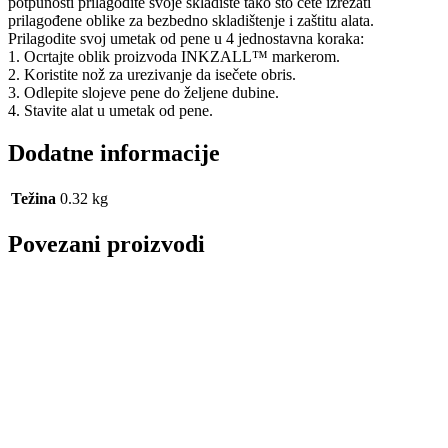
potpunosti prilagodite svoje skladište tako što ćete izrezati
prilagođene oblike za bezbedno skladištenje i zaštitu alata.
Prilagodite svoj umetak od pene u 4 jednostavna koraka:
1. Ocrtajte oblik proizvoda INKZALL™ markerom.
2. Koristite nož za urezivanje da isečete obris.
3. Odlepite slojeve pene do željene dubine.
4. Stavite alat u umetak od pene.
Dodatne informacije
Težina
0.32 kg
Povezani proizvodi