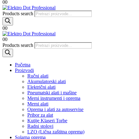
0
0
Products search
0
0
0
0
Products search
Početna
Proizvodi
Ručni alati
Akumulatorski alati
Električni alati
Pneumatski alati i mašine
Merni instrumenti i oprema
Merni alati
Oprema i alati za autoservise
Pribor za alat
Kutije Klaseri Torbe
Radni stolovi
LZO (Lična zaštitna oprema)
Solarna oprema