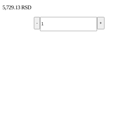
5,729.13
RSD
-
+
DODAJ U KORPU