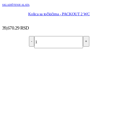
SKLADIŠTENJE ALATA
Kolica sa točkićima - PACKOUT 2 WC
39,670.29
RSD
-
+
DODAJ U KORPU