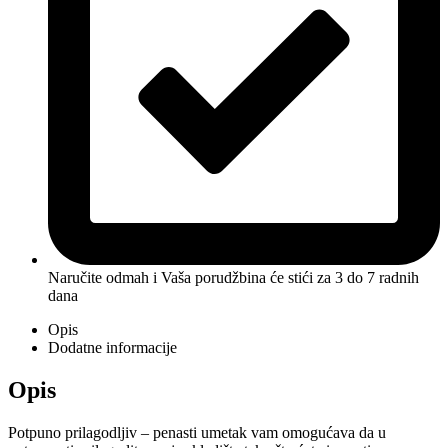
Naručite odmah i Vaša porudžbina će stići
za 3 do 7 radnih
dana
Opis
Dodatne informacije
Opis
Potpuno prilagodljiv – penasti umetak vam omogućava da u