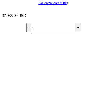
Kolica za teret 300kg
37,935.00
RSD
-
+
DODAJ U KORPU