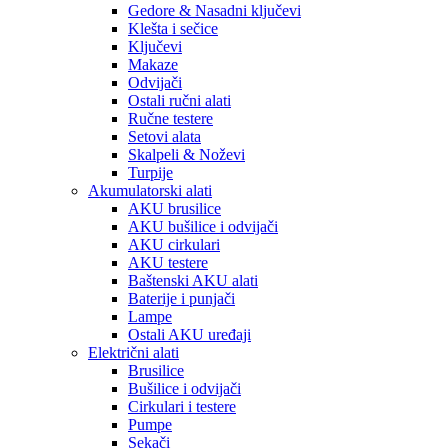
Gedore & Nasadni ključevi
Klešta i sečice
Ključevi
Makaze
Odvijači
Ostali ručni alati
Ručne testere
Setovi alata
Skalpeli & Noževi
Turpije
Akumulatorski alati
AKU brusilice
AKU bušilice i odvijači
AKU cirkulari
AKU testere
Baštenski AKU alati
Baterije i punjači
Lampe
Ostali AKU uređaji
Električni alati
Brusilice
Bušilice i odvijači
Cirkulari i testere
Pumpe
Sekači