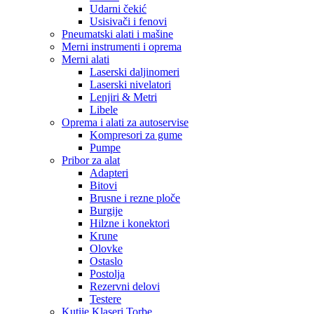
Udarni čekić
Usisivači i fenovi
Pneumatski alati i mašine
Merni instrumenti i oprema
Merni alati
Laserski daljinomeri
Laserski nivelatori
Lenjiri & Metri
Libele
Oprema i alati za autoservise
Kompresori za gume
Pumpe
Pribor za alat
Adapteri
Bitovi
Brusne i rezne ploče
Burgije
Hilzne i konektori
Krune
Olovke
Ostaslo
Postolja
Rezervni delovi
Testere
Kutije Klaseri Torbe