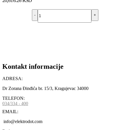
20,616.26
RSD
-
+
DODAJ U KORPU
Kontakt informacije
ADRESA:
Dr Zorana Đinđića br. 15/3, Kragujevac 34000
TELEFON:
034/334 - 400
EMAIL:
info@elektrodot.com