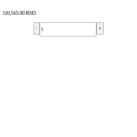
110,565.00
RSD
-
+
DODAJ U KORPU