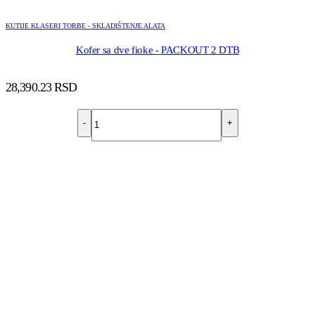
KUTIJE KLASERI TORBE - SKLADIŠTENJE ALATA
Kofer sa dve fioke - PACKOUT 2 DTB
28,390.23
RSD
-
+
DODAJ U KORPU