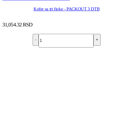
Kofer sa tri fioke - PACKOUT 3 DTB
31,054.32
RSD
-
+
DODAJ U KORPU