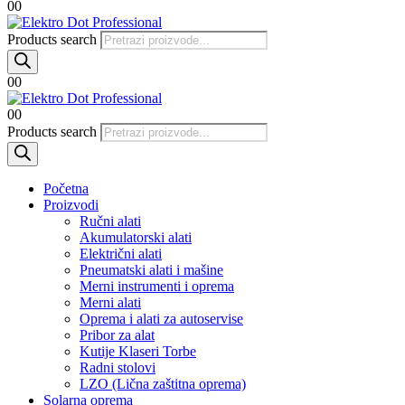
0
0
Products search
0
0
0
0
Products search
Početna
Proizvodi
Ručni alati
Akumulatorski alati
Električni alati
Pneumatski alati i mašine
Merni instrumenti i oprema
Merni alati
Oprema i alati za autoservise
Pribor za alat
Kutije Klaseri Torbe
Radni stolovi
LZO (Lična zaštitna oprema)
Solarna oprema