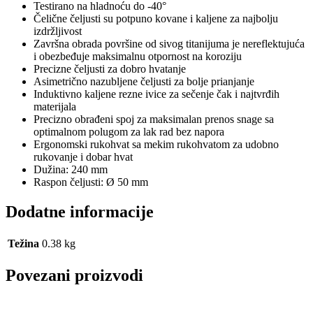
Testirano na hladnoću do -40°
Čelične čeljusti su potpuno kovane i kaljene za najbolju
izdržljivost
Završna obrada površine od sivog titanijuma je nereflektujuća
i obezbeđuje maksimalnu otpornost na koroziju
Precizne čeljusti za dobro hvatanje
Asimetrično nazubljene čeljusti za bolje prianjanje
Induktivno kaljene rezne ivice za sečenje čak i najtvrđih
materijala
Precizno obrađeni spoj za maksimalan prenos snage sa
optimalnom polugom za lak rad bez napora
Ergonomski rukohvat sa mekim rukohvatom za udobno
rukovanje i dobar hvat
Dužina: 240 mm
Raspon čeljusti: Ø 50 mm
Dodatne informacije
Težina
0.38 kg
Povezani proizvodi