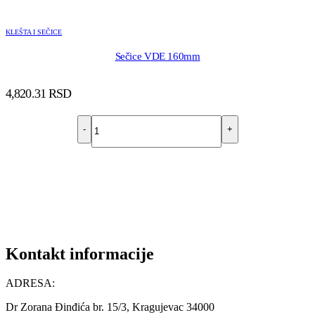
KLEŠTA I SEČICE
Sečice VDE 160mm
4,820.31
RSD
-
+
DODAJ U KORPU
Kontakt informacije
ADRESA:
Dr Zorana Đinđića br. 15/3, Kragujevac 34000