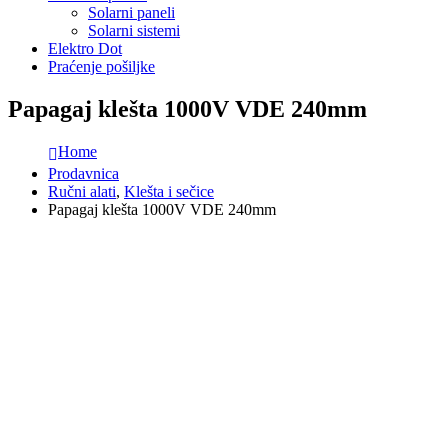
Solarni paneli
Solarni sistemi
Elektro Dot
Praćenje pošiljke
Papagaj klešta 1000V VDE 240mm
Home
Prodavnica
Ručni alati
,
Klešta i sečice
Papagaj klešta 1000V VDE 240mm