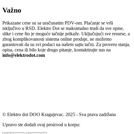
Važno
Prikazane cene su sa uračunatim PDV-om. Plaćanje se vrši
isključivo u RSD. Elektro Dot se maksimalno trudi da sve opise,
slike i cene što je moguće tačnije prikaže. Uključujući sve resurse, a
zbog komplikovanosti sistema online prodaje, ne možemo
garantovati da su svi podaci na našem sajtu tačni. Za proveru stanja,
opisa, cena ili bilo koje drugo pitanje, kontaktirajte nas na
info@elektrodot.com
© Elektro dot DOO Kragujevac. 2025 - Sva prava zadržana
Upravo ste dodali ovaj proizvod u korpu: