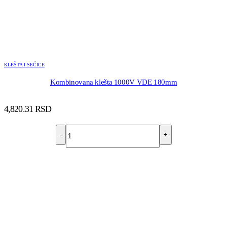
KLEŠTA I SEČICE
Kombinovana klešta 1000V VDE 180mm
4,820.31
RSD
-
+
DODAJ U KORPU