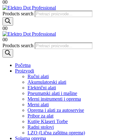
0
0
Products search
0
0
0
0
Products search
Početna
Proizvodi
Ručni alati
Akumulatorski alati
Električni alati
Pneumatski alati i mašine
Merni instrumenti i oprema
Merni alati
Oprema i alati za autoservise
Pribor za alat
Kutije Klaseri Torbe
Radni stolovi
LZO (Lična zaštitna oprema)
Solarna oprema