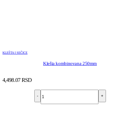
KLEŠTA I SEČICE
Klešta kombinovana 250mm
4,498.07
RSD
-
+
DODAJ U KORPU