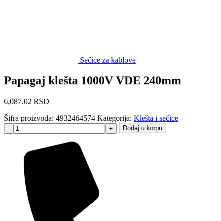
Sečice za kablove
Papagaj klešta 1000V VDE 240mm
6,087.02
RSD
Šifra proizvoda:
4932464574
Kategorija:
Klešta i sečice
Dodaj u korpu
-
+