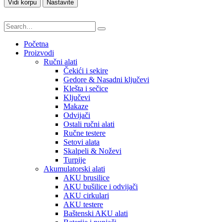
Vidi korpu
Nastavite
Početna
Proizvodi
Ručni alati
Čekići i sekire
Gedore & Nasadni ključevi
Klešta i sečice
Ključevi
Makaze
Odvijači
Ostali ručni alati
Ručne testere
Setovi alata
Skalpeli & Noževi
Turpije
Akumulatorski alati
AKU brusilice
AKU bušilice i odvijači
AKU cirkulari
AKU testere
Baštenski AKU alati