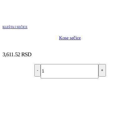
KLEŠTA I SEČICE
Kose sečice
3,611.52
RSD
-
+
DODAJ U KORPU