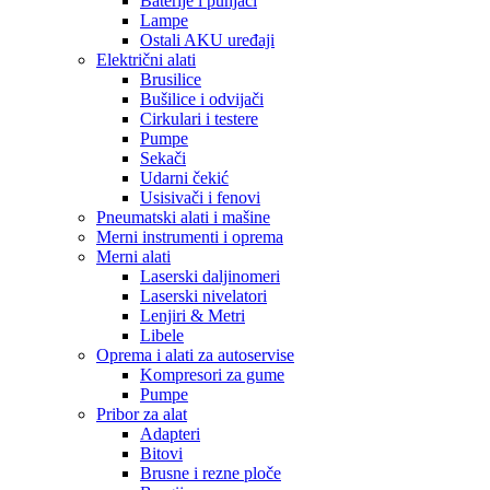
Baterije i punjači
Lampe
Ostali AKU uređaji
Električni alati
Brusilice
Bušilice i odvijači
Cirkulari i testere
Pumpe
Sekači
Udarni čekić
Usisivači i fenovi
Pneumatski alati i mašine
Merni instrumenti i oprema
Merni alati
Laserski daljinomeri
Laserski nivelatori
Lenjiri & Metri
Libele
Oprema i alati za autoservise
Kompresori za gume
Pumpe
Pribor za alat
Adapteri
Bitovi
Brusne i rezne ploče