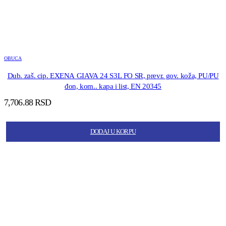
OBUCA
Dub. zaš. cip. EXENA GIAVA 24 S3L FO SR, prevr. gov. koža, PU/PU
đon, kom.. kapa i list, EN 20345
7,706.88
RSD
DODAJ U KORPU