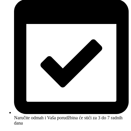
Naručite odmah i Vaša porudžbina će stići
za 3 do 7 radnih
dana