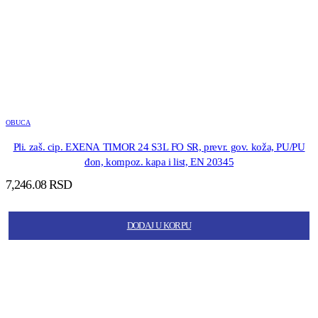
OBUCA
Pli. zaš. cip. EXENA TIMOR 24 S3L FO SR, prevr. gov. koža, PU/PU
đon, kompoz. kapa i list, EN 20345
7,246.08
RSD
DODAJ U KORPU