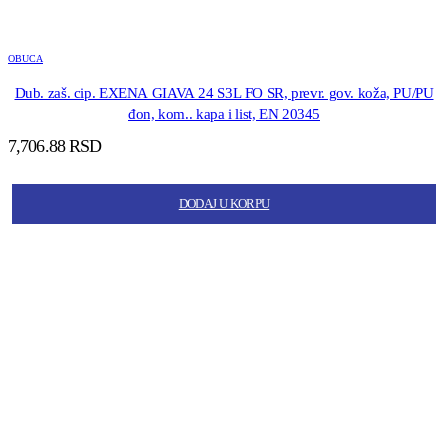
OBUCA
Dub. zaš. cip. EXENA GIAVA 24 S3L FO SR, prevr. gov. koža, PU/PU
đon, kom.. kapa i list, EN 20345
7,706.88
RSD
DODAJ U KORPU