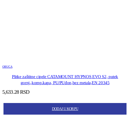
OBUCA
Plitke zaštitne cipele CATAMOUNT HYPNOS EVO S2, putek
gornj.,komp.kapa, PU/PUđon,bez metala,EN 20345
5,633.28
RSD
DODAJ U KORPU