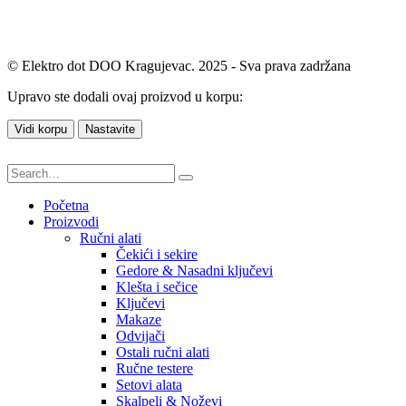
© Elektro dot DOO Kragujevac. 2025 - Sva prava zadržana
Upravo ste dodali ovaj proizvod u korpu:
Vidi korpu
Nastavite
Početna
Proizvodi
Ručni alati
Čekići i sekire
Gedore & Nasadni ključevi
Klešta i sečice
Ključevi
Makaze
Odvijači
Ostali ručni alati
Ručne testere
Setovi alata
Skalpeli & Noževi