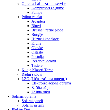
Oprema i alati za autoservise
Kompresori za gume
Pumpe
Pribor za alat
Adapteri
Bitovi
Brusne i rezne ploče
Burgije
Hilzne i konektori
Krune
Olovke
Ostaslo
Postolja
Rezervni delovi
Testere
Kutije Klaseri Torbe
Radni stolovi
LZO (Lična zaštitna oprema)
Elektroizolaciona oprema
Zaštita očiju
Zaštita ruku
Solarna oprema
Solarni paneli
Solarni sistemi
Elektro Dot