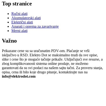
Top stranice
Ručni alati
Akumulatorski alati
Električni alati
Aparati i oprema za zavarivanje
Merni alati
Važno
Prikazane cene su sa uračunatim PDV-om. Plaćanje se vrši
isključivo u RSD. Elektro Dot se maksimalno trudi da sve opise,
slike i cene što je moguće tačnije prikaže. Uključujući sve resurse, a
zbog komplikovanosti sistema online prodaje, ne možemo
garantovati da su svi podaci na našem sajtu tačni. Za proveru stanja,
opisa, cena ili bilo koje drugo pitanje, kontaktirajte nas na
info@elektrodot.com