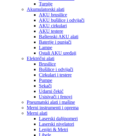
Turpije
Akumulatorski alati
AKU brusilice
AKU bušilice i odvijači
AKU cirkulari
AKU testere
Baštenski AKU alati
Baterije i punjači
Lampe
Ostali AKU uređaji
Električni alati
Brusilice
Bušilice i odvijači
Cirkulari i testere
Pumpe
Sekači
Udarni čekić
Usisivači i fenovi
Pneumatski alati i mašine
Merni instrumenti i oprema
Merni alati
Laserski daljinomeri
Laserski nivelatori
Lenjiri & Metri
Libele