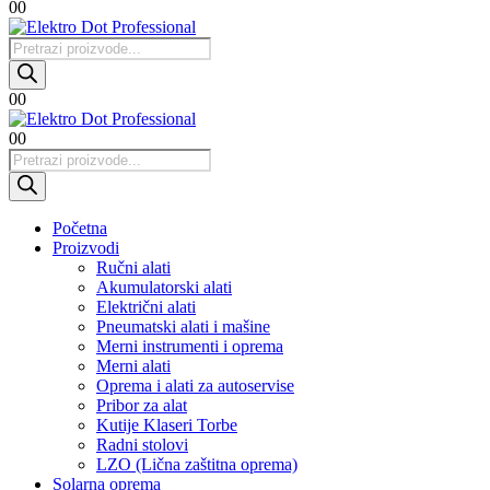
0
0
Products
search
0
0
0
0
Products
search
Početna
Proizvodi
Ručni alati
Akumulatorski alati
Električni alati
Pneumatski alati i mašine
Merni instrumenti i oprema
Merni alati
Oprema i alati za autoservise
Pribor za alat
Kutije Klaseri Torbe
Radni stolovi
LZO (Lična zaštitna oprema)
Solarna oprema