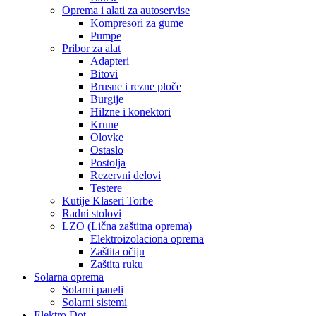
Oprema i alati za autoservise
Kompresori za gume
Pumpe
Pribor za alat
Adapteri
Bitovi
Brusne i rezne ploče
Burgije
Hilzne i konektori
Krune
Olovke
Ostaslo
Postolja
Rezervni delovi
Testere
Kutije Klaseri Torbe
Radni stolovi
LZO (Lična zaštitna oprema)
Elektroizolaciona oprema
Zaštita očiju
Zaštita ruku
Solarna oprema
Solarni paneli
Solarni sistemi
Elektro Dot