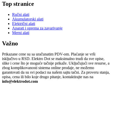
Top stranice
Ručni alati
Akumulatorski alati
Električni alati
Aparati i oprema za zavarivanje
Merni alati
Važno
Prikazane cene su sa uračunatim PDV-om. Plaćanje se vrši
isključivo u RSD. Elektro Dot se maksimalno trudi da sve opise,
slike i cene što je moguće tačnije prikaže. Uključujući sve resurse, a
zbog komplikovanosti sistema online prodaje, ne možemo
garantovati da su svi podaci na našem sajtu tačni. Za proveru stanja,
opisa, cena ili bilo koje drugo pitanje, kontaktirajte nas na
info@elektrodot.com