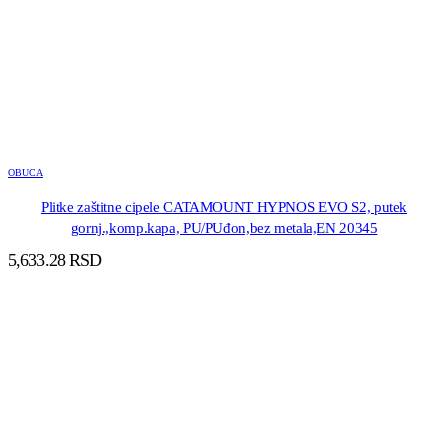
OBUCA
Plitke zaštitne cipele CATAMOUNT HYPNOS EVO S2, putek
gornj.,komp.kapa, PU/PUđon,bez metala,EN 20345
5,633.28
RSD
DODAJ U KORPU