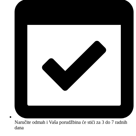
Naručite odmah i Vaša porudžbina će stići
za 3 do 7 radnih
dana