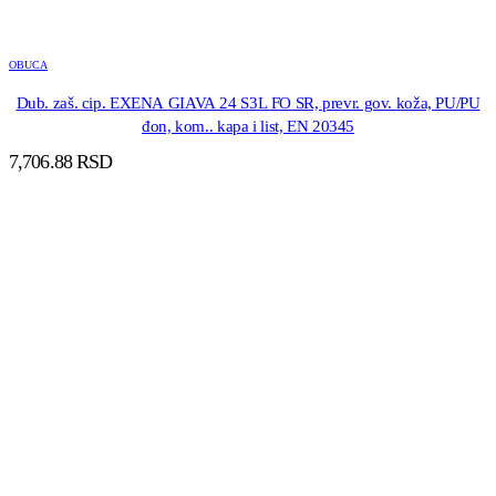
OBUCA
Dub. zaš. cip. EXENA GIAVA 24 S3L FO SR, prevr. gov. koža, PU/PU
đon, kom.. kapa i list, EN 20345
7,706.88
RSD
DODAJ U KORPU