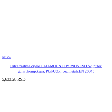
OBUCA
Plitke zaštitne cipele CATAMOUNT HYPNOS EVO S2, putek
gornj.,komp.kapa, PU/PUđon,bez metala,EN 20345
5,633.28
RSD
DODAJ U KORPU