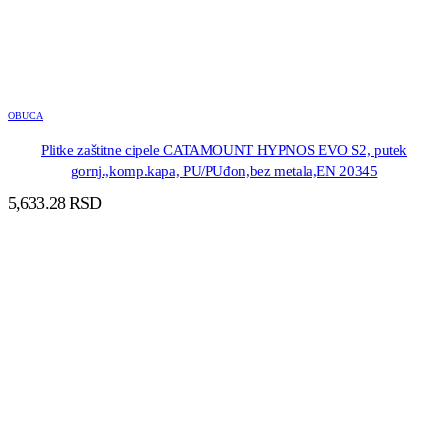
OBUCA
Plitke zaštitne cipele CATAMOUNT HYPNOS EVO S2, putek
gornj.,komp.kapa, PU/PUđon,bez metala,EN 20345
5,633.28
RSD
DODAJ U KORPU