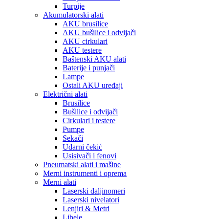
Turpije
Akumulatorski alati
AKU brusilice
AKU bušilice i odvijači
AKU cirkulari
AKU testere
Baštenski AKU alati
Baterije i punjači
Lampe
Ostali AKU uređaji
Električni alati
Brusilice
Bušilice i odvijači
Cirkulari i testere
Pumpe
Sekači
Udarni čekić
Usisivači i fenovi
Pneumatski alati i mašine
Merni instrumenti i oprema
Merni alati
Laserski daljinomeri
Laserski nivelatori
Lenjiri & Metri
Libele