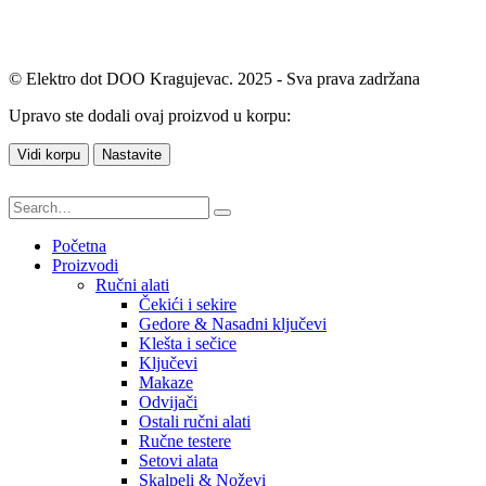
© Elektro dot DOO Kragujevac. 2025 - Sva prava zadržana
Upravo ste dodali ovaj proizvod u korpu:
Vidi korpu
Nastavite
Početna
Proizvodi
Ručni alati
Čekići i sekire
Gedore & Nasadni ključevi
Klešta i sečice
Ključevi
Makaze
Odvijači
Ostali ručni alati
Ručne testere
Setovi alata
Skalpeli & Noževi