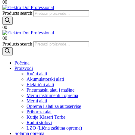
0
0
Products search
0
0
0
0
Products search
Početna
Proizvodi
Ručni alati
Akumulatorski alati
Električni alati
Pneumatski alati i mašine
Merni instrumenti i oprema
Merni alati
Oprema i alati za autoservise
Pribor za alat
Kutije Klaseri Torbe
Radni stolovi
LZO (Lična zaštitna oprema)
Solarna oprema