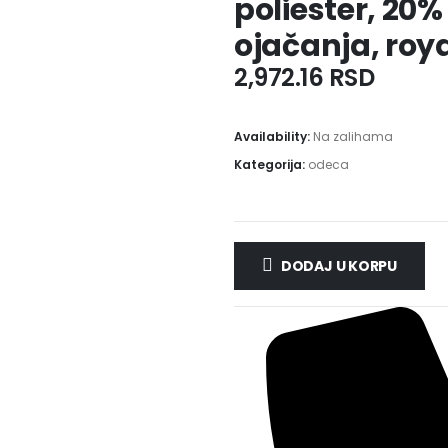
poliester, 20
ojačanja, roya
2,972.16
RSD
Availability:
Na zalihama
Kategorija:
odeca
DODAJ U KORPU