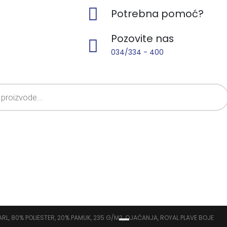
Potrebna pomoć?
Pozovite nas
034/334 - 400
RL, 80% POLIESTER, 20% PAMUK, 235 G/M2, OJAČANJA, ROYAL PLAVE BOJE