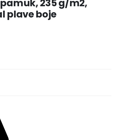
% pamuk, 235 g/m2,
l plave boje