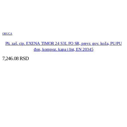
OBUCA
Pli. zaš. cip. EXENA TIMOR 24 S3L FO SR, prevr. gov. koža, PU/PU
đon, kompoz. kapa i list, EN 20345
7,246.08
RSD
DODAJ U KORPU