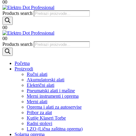
0
0
Products search
0
0
0
0
Products search
Početna
Proizvodi
Ručni alati
Akumulatorski alati
Električni alati
Pneumatski alati i mašine
Merni instrumenti i oprema
Merni alati
Oprema i alati za autoservise
Pribor za alat
Kutije Klaseri Torbe
Radni stolovi
LZO (Lična zaštitna oprema)
Solarna oprema