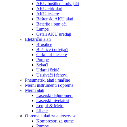
AKU bušilice i odvijači
AKU cirkulari
AKU testere
Baštenski AKU alati
Baterije i punjači
Lampe
Ostali AKU uređaji
Električni alati
Brusilice
Bušilice i odvijači
Cirkulari i testere
Pumpe
Sekači
Udarni čekić
Usisivači i fenovi
Pneumatski alati i mašine
Merni instrumenti i oprema
Merni alati
Laserski daljinomeri
Laserski nivelatori
Lenjiri & Metri
Libele
Oprema i alati za autoservise
Kompresori za gume
Pumpe