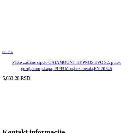
OBUCA
Plitke zaštitne cipele CATAMOUNT HYPNOS EVO S2, putek
gornj.,komp.kapa, PU/PUđon,bez metala,EN 20345
5,633.28
RSD
DODAJ U KORPU
Kontakt informacije