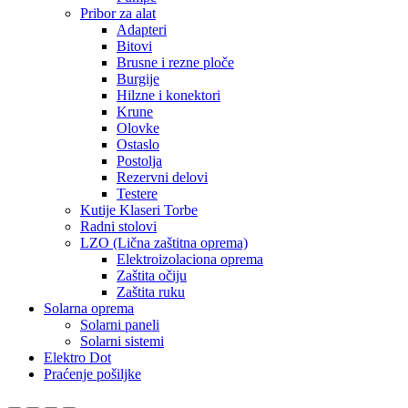
Pribor za alat
Adapteri
Bitovi
Brusne i rezne ploče
Burgije
Hilzne i konektori
Krune
Olovke
Ostaslo
Postolja
Rezervni delovi
Testere
Kutije Klaseri Torbe
Radni stolovi
LZO (Lična zaštitna oprema)
Elektroizolaciona oprema
Zaštita očiju
Zaštita ruku
Solarna oprema
Solarni paneli
Solarni sistemi
Elektro Dot
Praćenje pošiljke