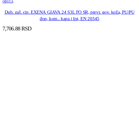
OBUCA
Dub. zaš. cip. EXENA GIAVA 24 S3L FO SR, prevr. gov. koža, PU/PU
đon, kom.. kapa i list, EN 20345
7,706.88
RSD
DODAJ U KORPU