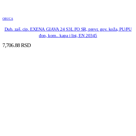
OBUCA
Dub. zaš. cip. EXENA GIAVA 24 S3L FO SR, prevr. gov. koža, PU/PU
đon, kom.. kapa i list, EN 20345
7,706.88
RSD
DODAJ U KORPU