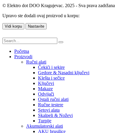
© Elektro dot DOO Kragujevac. 2025 - Sva prava zadržana
Upravo ste dodali ovaj proizvod u korpu:
Vidi korpu
Nastavite
Početna
Proizvodi
Ručni alati
Čekići i sekire
Gedore & Nasadni ključevi
Klešta i sečice
Ključevi
Makaze
Odvijači
Ostali ručni alati
Ručne testere
Setovi alata
Skalpeli & Noževi
Turpije
Akumulatorski alati
AKU brusilice