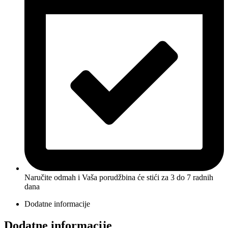
Naručite odmah i Vaša porudžbina će stići
za 3 do 7 radnih
dana
Dodatne informacije
Dodatne informacije