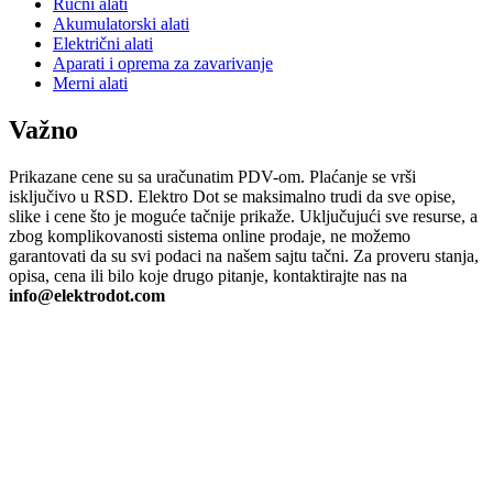
Ručni alati
Akumulatorski alati
Električni alati
Aparati i oprema za zavarivanje
Merni alati
Važno
Prikazane cene su sa uračunatim PDV-om. Plaćanje se vrši
isključivo u RSD. Elektro Dot se maksimalno trudi da sve opise,
slike i cene što je moguće tačnije prikaže. Uključujući sve resurse, a
zbog komplikovanosti sistema online prodaje, ne možemo
garantovati da su svi podaci na našem sajtu tačni. Za proveru stanja,
opisa, cena ili bilo koje drugo pitanje, kontaktirajte nas na
info@elektrodot.com