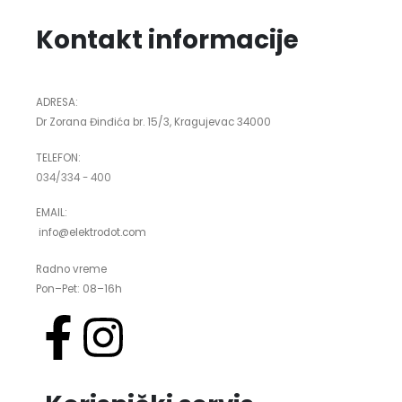
Kontakt informacije
ADRESA:
Dr Zorana Đinđića br. 15/3, Kragujevac 34000
TELEFON:
034/334 - 400
EMAIL:
info@elektrodot.com
Radno vreme
Pon–Pet: 08–16h