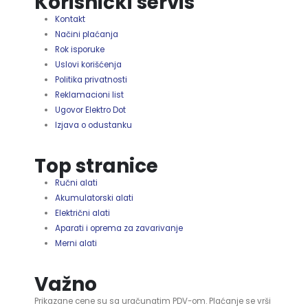
Korisnički servis
Kontakt
Načini plaćanja
Rok isporuke
Uslovi korišćenja
Politika privatnosti
Reklamacioni list
Ugovor Elektro Dot
Izjava o odustanku
Top stranice
Ručni alati
Akumulatorski alati
Električni alati
Aparati i oprema za zavarivanje
Merni alati
Važno
Prikazane cene su sa uračunatim PDV-om. Plaćanje se vrši