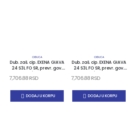
OBUCA
OBUCA
Dub. zaš. cip. EXENA GIAVA
Dub. zaš. cip. EXENA GIAVA
24 S3L FO SR, prevr. gov.
24 S3L FO SR, prevr. gov.
koža, PU/PU đon, kom..
koža, PU/PU đon, kom..
7,706.88
RSD
7,706.88
RSD
7
kapa i list, EN 20345
kapa i list, EN 20345
DODAJ U KORPU
DODAJ U KORPU