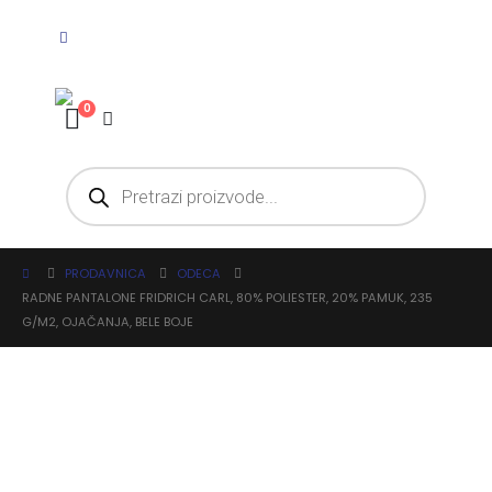
0
PRODAVNICA
ODECA
RADNE PANTALONE FRIDRICH CARL, 80% POLIESTER, 20% PAMUK, 235
G/M2, OJAČANJA, BELE BOJE