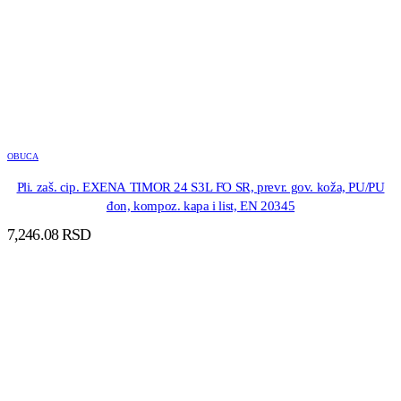
OBUCA
Pli. zaš. cip. EXENA TIMOR 24 S3L FO SR, prevr. gov. koža, PU/PU
đon, kompoz. kapa i list, EN 20345
7,246.08
RSD
DODAJ U KORPU