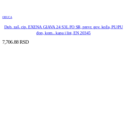
OBUCA
Dub. zaš. cip. EXENA GIAVA 24 S3L FO SR, prevr. gov. koža, PU/PU
đon, kom.. kapa i list, EN 20345
7,706.88
RSD
DODAJ U KORPU