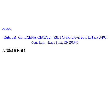
OBUCA
Dub. zaš. cip. EXENA GIAVA 24 S3L FO SR, prevr. gov. koža, PU/PU
đon, kom.. kapa i list, EN 20345
7,706.88
RSD
DODAJ U KORPU