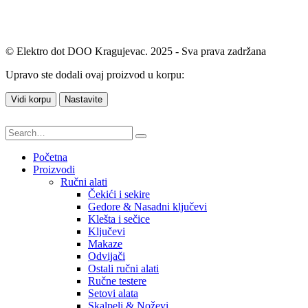
© Elektro dot DOO Kragujevac. 2025 - Sva prava zadržana
Upravo ste dodali ovaj proizvod u korpu:
Vidi korpu
Nastavite
Početna
Proizvodi
Ručni alati
Čekići i sekire
Gedore & Nasadni ključevi
Klešta i sečice
Ključevi
Makaze
Odvijači
Ostali ručni alati
Ručne testere
Setovi alata
Skalpeli & Noževi