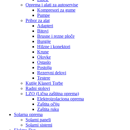
Oprema i alati za autoservise
Kompresori za gume
Pumpe
Pribor za alat
Adapteri
Bitovi
Brusne i rezne ploče
Burgije
Hilzne i konektori
Krune
Olovke
Ostaslo
Postolja
Rezervni delovi
Testere
Kutije Klaseri Torbe
Radni stolovi
LZO (Lična zaštitna oprema)
Elektroizolaciona oprema
Zaštita očiju
Zaštita ruku
Solarna oprema
Solarni paneli
Solarni sistemi