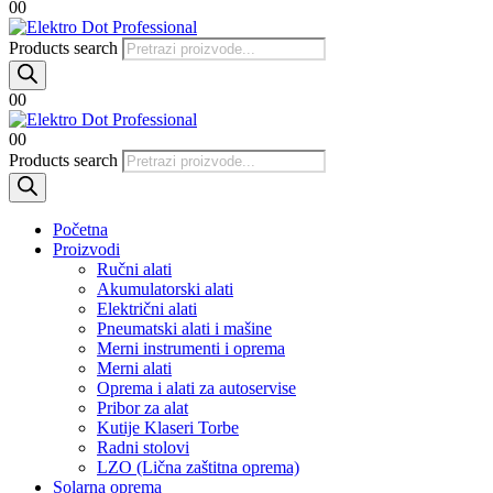
0
0
Products search
0
0
0
0
Products search
Početna
Proizvodi
Ručni alati
Akumulatorski alati
Električni alati
Pneumatski alati i mašine
Merni instrumenti i oprema
Merni alati
Oprema i alati za autoservise
Pribor za alat
Kutije Klaseri Torbe
Radni stolovi
LZO (Lična zaštitna oprema)
Solarna oprema