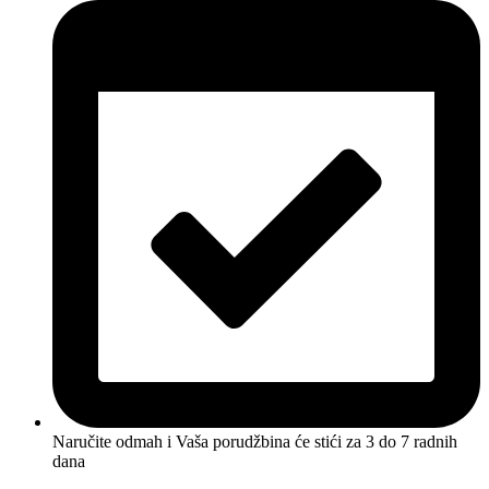
Naručite odmah i Vaša porudžbina će stići
za 3 do 7 radnih
dana