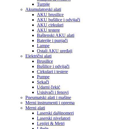
Turpije
Akumulatorski alati
AKU brusilice
AKU bušilice i odvijači
AKU cirkulari
AKU testere
Baštenski AKU alati
Baterije i punjači
Lampe
Ostali AKU uređaji
Električni alati
Brusilice
Bušilice i odvijači
Cirkulari i testere
Pumpe
Sekači
Udarni čekić
Usisivači i fenovi
Pneumatski alati i mašine
Merni instrumenti i oprema
Merni alati
Laserski daljinomeri
Laserski nivelatori
Lenjiri & Metri
Libele