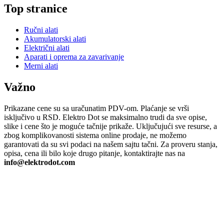
Top stranice
Ručni alati
Akumulatorski alati
Električni alati
Aparati i oprema za zavarivanje
Merni alati
Važno
Prikazane cene su sa uračunatim PDV-om. Plaćanje se vrši
isključivo u RSD. Elektro Dot se maksimalno trudi da sve opise,
slike i cene što je moguće tačnije prikaže. Uključujući sve resurse, a
zbog komplikovanosti sistema online prodaje, ne možemo
garantovati da su svi podaci na našem sajtu tačni. Za proveru stanja,
opisa, cena ili bilo koje drugo pitanje, kontaktirajte nas na
info@elektrodot.com