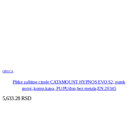
OBUCA
Plitke zaštitne cipele CATAMOUNT HYPNOS EVO S2, putek
gornj.,komp.kapa, PU/PUđon,bez metala,EN 20345
5,633.28
RSD
DODAJ U KORPU