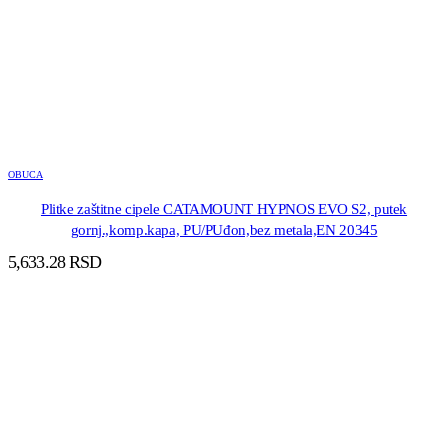
OBUCA
Plitke zaštitne cipele CATAMOUNT HYPNOS EVO S2, putek
gornj.,komp.kapa, PU/PUđon,bez metala,EN 20345
5,633.28
RSD
DODAJ U KORPU