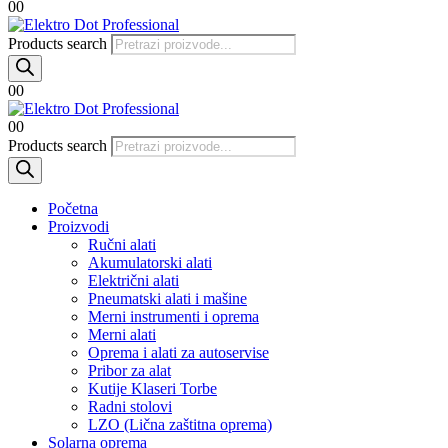
0
0
Products search
0
0
0
0
Products search
Početna
Proizvodi
Ručni alati
Akumulatorski alati
Električni alati
Pneumatski alati i mašine
Merni instrumenti i oprema
Merni alati
Oprema i alati za autoservise
Pribor za alat
Kutije Klaseri Torbe
Radni stolovi
LZO (Lična zaštitna oprema)
Solarna oprema