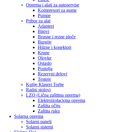
Oprema i alati za autoservise
Kompresori za gume
Pumpe
Pribor za alat
Adapteri
Bitovi
Brusne i rezne ploče
Burgije
Hilzne i konektori
Krune
Olovke
Ostaslo
Postolja
Rezervni delovi
Testere
Kutije Klaseri Torbe
Radni stolovi
LZO (Lična zaštitna oprema)
Elektroizolaciona oprema
Zaštita očiju
Zaštita ruku
Solarna oprema
Solarni paneli
Solarni sistemi