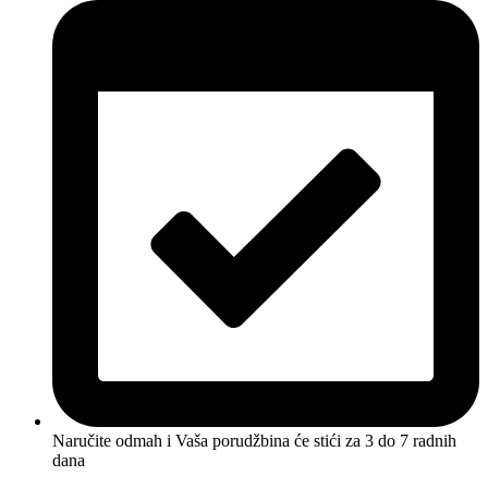
Naručite odmah i Vaša porudžbina će stići
za 3 do 7 radnih
dana