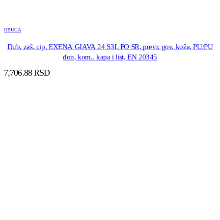
OBUCA
Dub. zaš. cip. EXENA GIAVA 24 S3L FO SR, prevr. gov. koža, PU/PU
đon, kom.. kapa i list, EN 20345
7,706.88
RSD
DODAJ U KORPU