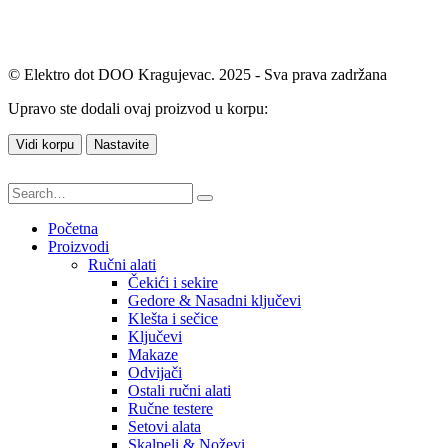
© Elektro dot DOO Kragujevac. 2025 - Sva prava zadržana
Upravo ste dodali ovaj proizvod u korpu:
Vidi korpu
Nastavite
Početna
Proizvodi
Ručni alati
Čekići i sekire
Gedore & Nasadni ključevi
Klešta i sečice
Ključevi
Makaze
Odvijači
Ostali ručni alati
Ručne testere
Setovi alata
Skalpeli & Noževi