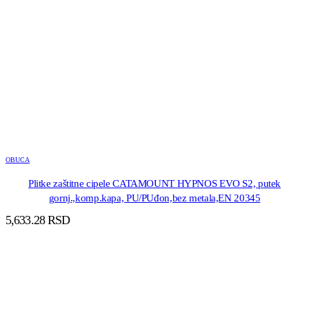
OBUCA
Plitke zaštitne cipele CATAMOUNT HYPNOS EVO S2, putek
gornj.,komp.kapa, PU/PUđon,bez metala,EN 20345
5,633.28
RSD
DODAJ U KORPU