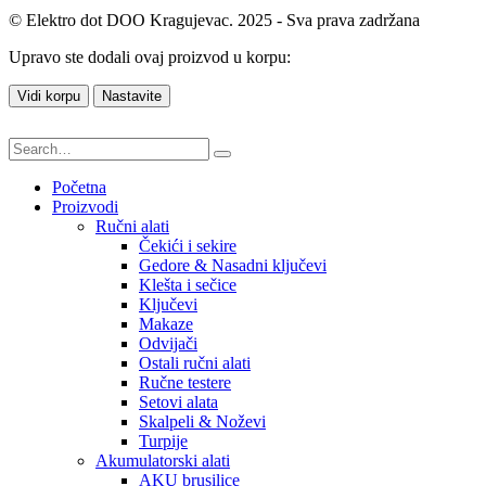
© Elektro dot DOO Kragujevac. 2025 - Sva prava zadržana
Upravo ste dodali ovaj proizvod u korpu:
Vidi korpu
Nastavite
Početna
Proizvodi
Ručni alati
Čekići i sekire
Gedore & Nasadni ključevi
Klešta i sečice
Ključevi
Makaze
Odvijači
Ostali ručni alati
Ručne testere
Setovi alata
Skalpeli & Noževi
Turpije
Akumulatorski alati
AKU brusilice