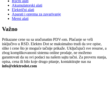
Ručni alati
Akumulatorski alati
Električni alati
Aparati i oprema za zavarivanje
Merni alati
Važno
Prikazane cene su sa uračunatim PDV-om. Plaćanje se vrši
isključivo u RSD. Elektro Dot se maksimalno trudi da sve opise,
slike i cene što je moguće tačnije prikaže. Uključujući sve resurse, a
zbog komplikovanosti sistema online prodaje, ne možemo
garantovati da su svi podaci na našem sajtu tačni. Za proveru stanja,
opisa, cena ili bilo koje drugo pitanje, kontaktirajte nas na
info@elektrodot.com