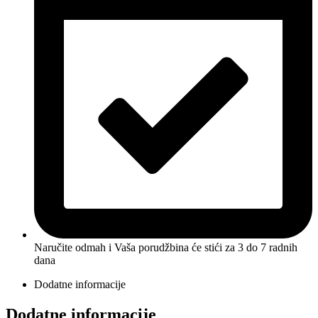
Naručite odmah i Vaša porudžbina će stići
za 3 do 7 radnih
dana
Dodatne informacije
Dodatne informacije