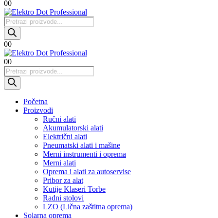
0
0
Products
search
0
0
0
0
Products
search
Početna
Proizvodi
Ručni alati
Akumulatorski alati
Električni alati
Pneumatski alati i mašine
Merni instrumenti i oprema
Merni alati
Oprema i alati za autoservise
Pribor za alat
Kutije Klaseri Torbe
Radni stolovi
LZO (Lična zaštitna oprema)
Solarna oprema