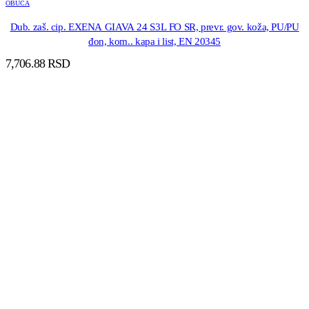
OBUCA
Dub. zaš. cip. EXENA GIAVA 24 S3L FO SR, prevr. gov. koža, PU/PU
đon, kom.. kapa i list, EN 20345
7,706.88
RSD
DODAJ U KORPU