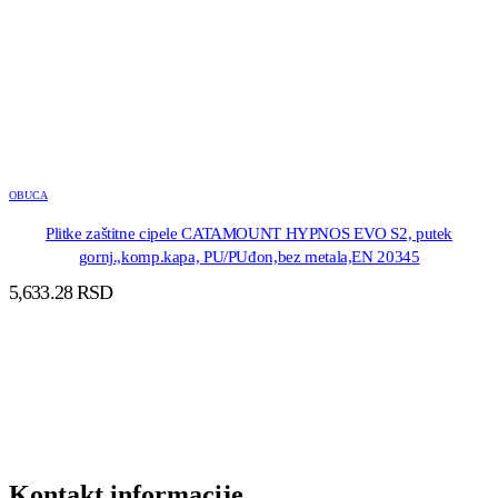
OBUCA
Plitke zaštitne cipele CATAMOUNT HYPNOS EVO S2, putek
gornj.,komp.kapa, PU/PUđon,bez metala,EN 20345
5,633.28
RSD
DODAJ U KORPU
Kontakt informacije