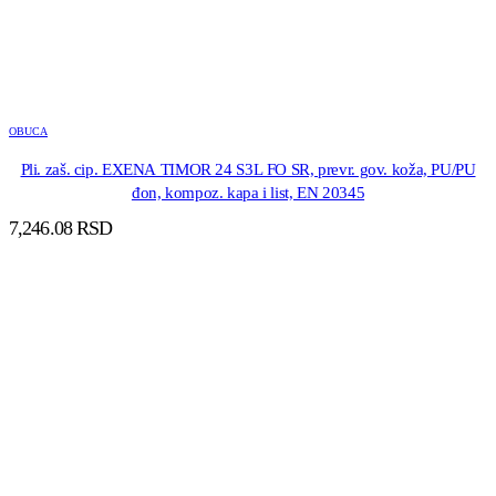
OBUCA
Pli. zaš. cip. EXENA TIMOR 24 S3L FO SR, prevr. gov. koža, PU/PU
đon, kompoz. kapa i list, EN 20345
7,246.08
RSD
DODAJ U KORPU