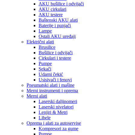
AKU bušilice i odvijači
AKU cirkulari
AKU testere
Baštenski AKU alati
Baterije i punjači
Lampe
Ostali AKU uređaji
Električni alati
Brusilice
Bušilice i odvijači
Cirkulari i testere
Pumpe
Sekači
Udarni čekić
Usisivači i fenovi
Pneumatski alati i mašine
Merni instrumenti i oprema
Merni alati
Laserski daljinomeri
Laserski nivelatori
Lenjiri & Metri
Libele
Oprema i alati za autoservise
Kompresori za gume
Pumpe