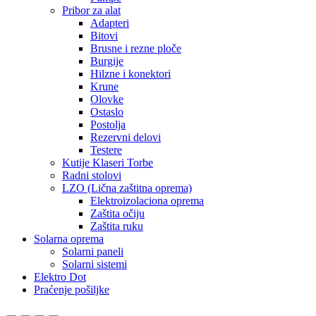
Pribor za alat
Adapteri
Bitovi
Brusne i rezne ploče
Burgije
Hilzne i konektori
Krune
Olovke
Ostaslo
Postolja
Rezervni delovi
Testere
Kutije Klaseri Torbe
Radni stolovi
LZO (Lična zaštitna oprema)
Elektroizolaciona oprema
Zaštita očiju
Zaštita ruku
Solarna oprema
Solarni paneli
Solarni sistemi
Elektro Dot
Praćenje pošiljke