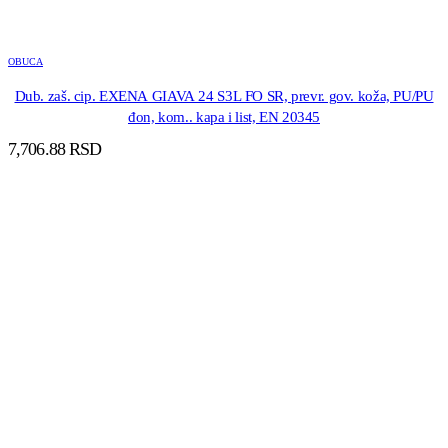
OBUCA
Dub. zaš. cip. EXENA GIAVA 24 S3L FO SR, prevr. gov. koža, PU/PU
đon, kom.. kapa i list, EN 20345
7,706.88
RSD
DODAJ U KORPU