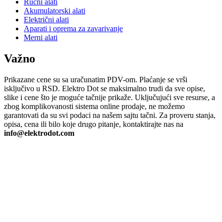
Ručni alati
Akumulatorski alati
Električni alati
Aparati i oprema za zavarivanje
Merni alati
Važno
Prikazane cene su sa uračunatim PDV-om. Plaćanje se vrši
isključivo u RSD. Elektro Dot se maksimalno trudi da sve opise,
slike i cene što je moguće tačnije prikaže. Uključujući sve resurse, a
zbog komplikovanosti sistema online prodaje, ne možemo
garantovati da su svi podaci na našem sajtu tačni. Za proveru stanja,
opisa, cena ili bilo koje drugo pitanje, kontaktirajte nas na
info@elektrodot.com