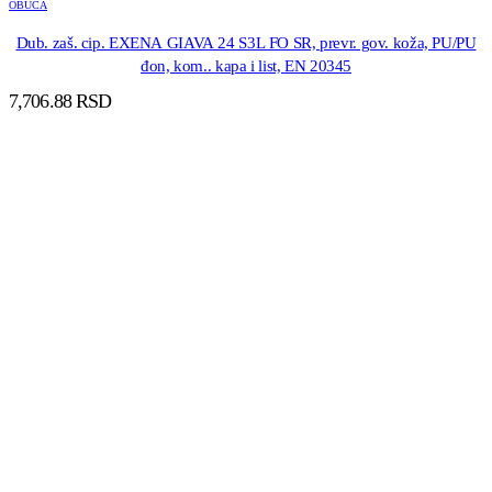
OBUCA
Dub. zaš. cip. EXENA GIAVA 24 S3L FO SR, prevr. gov. koža, PU/PU
đon, kom.. kapa i list, EN 20345
7,706.88
RSD
DODAJ U KORPU