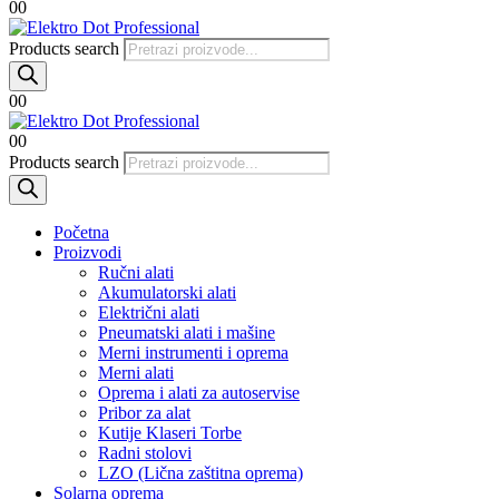
0
0
Products search
0
0
0
0
Products search
Početna
Proizvodi
Ručni alati
Akumulatorski alati
Električni alati
Pneumatski alati i mašine
Merni instrumenti i oprema
Merni alati
Oprema i alati za autoservise
Pribor za alat
Kutije Klaseri Torbe
Radni stolovi
LZO (Lična zaštitna oprema)
Solarna oprema