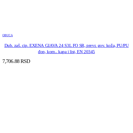
OBUCA
Dub. zaš. cip. EXENA GIAVA 24 S3L FO SR, prevr. gov. koža, PU/PU
đon, kom.. kapa i list, EN 20345
7,706.88
RSD
DODAJ U KORPU