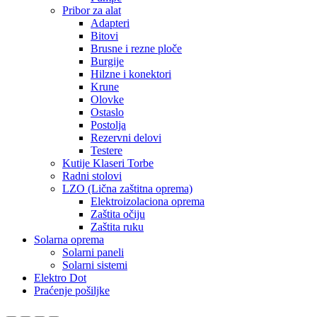
Pribor za alat
Adapteri
Bitovi
Brusne i rezne ploče
Burgije
Hilzne i konektori
Krune
Olovke
Ostaslo
Postolja
Rezervni delovi
Testere
Kutije Klaseri Torbe
Radni stolovi
LZO (Lična zaštitna oprema)
Elektroizolaciona oprema
Zaštita očiju
Zaštita ruku
Solarna oprema
Solarni paneli
Solarni sistemi
Elektro Dot
Praćenje pošiljke