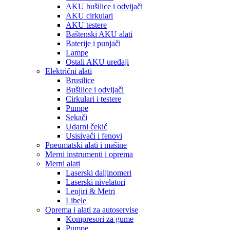
AKU bušilice i odvijači
AKU cirkulari
AKU testere
Baštenski AKU alati
Baterije i punjači
Lampe
Ostali AKU uređaji
Električni alati
Brusilice
Bušilice i odvijači
Cirkulari i testere
Pumpe
Sekači
Udarni čekić
Usisivači i fenovi
Pneumatski alati i mašine
Merni instrumenti i oprema
Merni alati
Laserski daljinomeri
Laserski nivelatori
Lenjiri & Metri
Libele
Oprema i alati za autoservise
Kompresori za gume
Pumpe