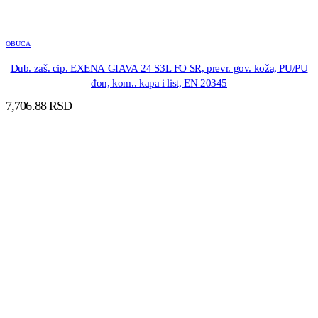
OBUCA
Dub. zaš. cip. EXENA GIAVA 24 S3L FO SR, prevr. gov. koža, PU/PU
đon, kom.. kapa i list, EN 20345
7,706.88
RSD
DODAJ U KORPU