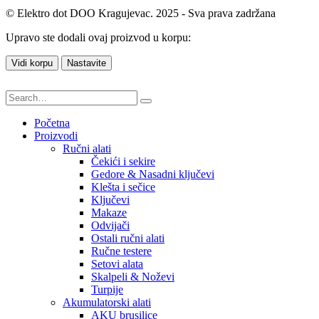
© Elektro dot DOO Kragujevac. 2025 - Sva prava zadržana
Upravo ste dodali ovaj proizvod u korpu:
Vidi korpu
Nastavite
Početna
Proizvodi
Ručni alati
Čekići i sekire
Gedore & Nasadni ključevi
Klešta i sečice
Ključevi
Makaze
Odvijači
Ostali ručni alati
Ručne testere
Setovi alata
Skalpeli & Noževi
Turpije
Akumulatorski alati
AKU brusilice