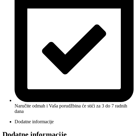
Naručite odmah i Vaša porudžbina će stići
za 3 do 7 radnih
dana
Dodatne informacije
Dodatne informacije