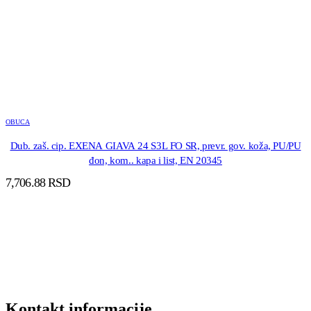
OBUCA
Dub. zaš. cip. EXENA GIAVA 24 S3L FO SR, prevr. gov. koža, PU/PU
đon, kom.. kapa i list, EN 20345
7,706.88
RSD
DODAJ U KORPU
Kontakt informacije