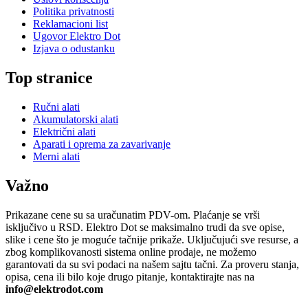
Politika privatnosti
Reklamacioni list
Ugovor Elektro Dot
Izjava o odustanku
Top stranice
Ručni alati
Akumulatorski alati
Električni alati
Aparati i oprema za zavarivanje
Merni alati
Važno
Prikazane cene su sa uračunatim PDV-om. Plaćanje se vrši
isključivo u RSD. Elektro Dot se maksimalno trudi da sve opise,
slike i cene što je moguće tačnije prikaže. Uključujući sve resurse, a
zbog komplikovanosti sistema online prodaje, ne možemo
garantovati da su svi podaci na našem sajtu tačni. Za proveru stanja,
opisa, cena ili bilo koje drugo pitanje, kontaktirajte nas na
info@elektrodot.com