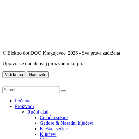
© Elektro dot DOO Kragujevac. 2025 - Sva prava zadržana
Upravo ste dodali ovaj proizvod u korpu:
Vidi korpu
Nastavite
Početna
Proizvodi
Ručni alati
Čekići i sekire
Gedore & Nasadni ključevi
Klešta i sečice
Ključevi