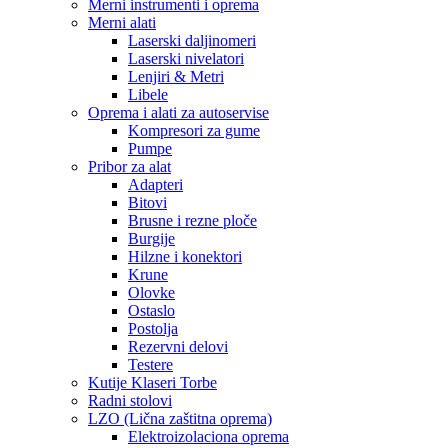
Merni instrumenti i oprema
Merni alati
Laserski daljinomeri
Laserski nivelatori
Lenjiri & Metri
Libele
Oprema i alati za autoservise
Kompresori za gume
Pumpe
Pribor za alat
Adapteri
Bitovi
Brusne i rezne ploče
Burgije
Hilzne i konektori
Krune
Olovke
Ostaslo
Postolja
Rezervni delovi
Testere
Kutije Klaseri Torbe
Radni stolovi
LZO (Lična zaštitna oprema)
Elektroizolaciona oprema