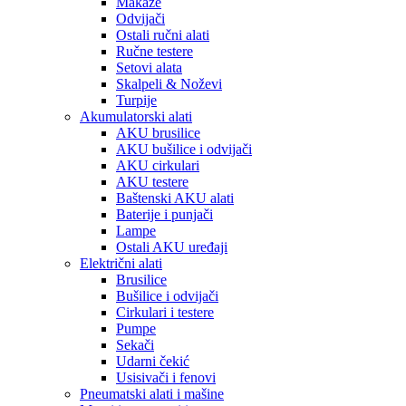
Makaze
Odvijači
Ostali ručni alati
Ručne testere
Setovi alata
Skalpeli & Noževi
Turpije
Akumulatorski alati
AKU brusilice
AKU bušilice i odvijači
AKU cirkulari
AKU testere
Baštenski AKU alati
Baterije i punjači
Lampe
Ostali AKU uređaji
Električni alati
Brusilice
Bušilice i odvijači
Cirkulari i testere
Pumpe
Sekači
Udarni čekić
Usisivači i fenovi
Pneumatski alati i mašine