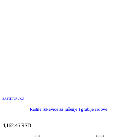
ZAŠTITA RUKU
Radne rukavice za rušenje I grublje radove
4,162.46
RSD