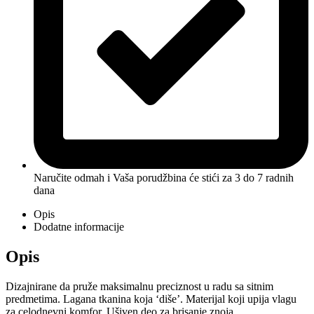
Naručite odmah i Vaša porudžbina će stići
za 3 do 7 radnih
dana
Opis
Dodatne informacije
Opis
Dizajnirane da pruže maksimalnu preciznost u radu sa sitnim
predmetima. Lagana tkanina koja ‘diše’. Materijal koji upija vlagu
za celodnevni komfor. Ušiven deo za brisanje znoja.