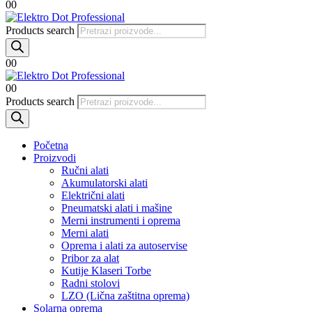
0
0
Products search
0
0
0
0
Products search
Početna
Proizvodi
Ručni alati
Akumulatorski alati
Električni alati
Pneumatski alati i mašine
Merni instrumenti i oprema
Merni alati
Oprema i alati za autoservise
Pribor za alat
Kutije Klaseri Torbe
Radni stolovi
LZO (Lična zaštitna oprema)
Solarna oprema