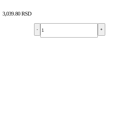
3,039.80
RSD
-
+
DODAJ U KORPU