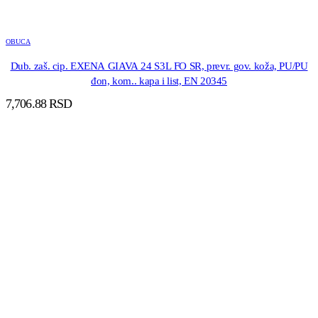
OBUCA
Dub. zaš. cip. EXENA GIAVA 24 S3L FO SR, prevr. gov. koža, PU/PU
đon, kom.. kapa i list, EN 20345
7,706.88
RSD
DODAJ U KORPU