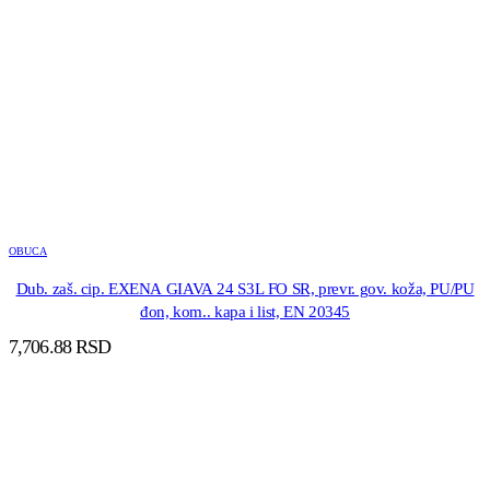
OBUCA
Dub. zaš. cip. EXENA GIAVA 24 S3L FO SR, prevr. gov. koža, PU/PU
đon, kom.. kapa i list, EN 20345
7,706.88
RSD
DODAJ U KORPU