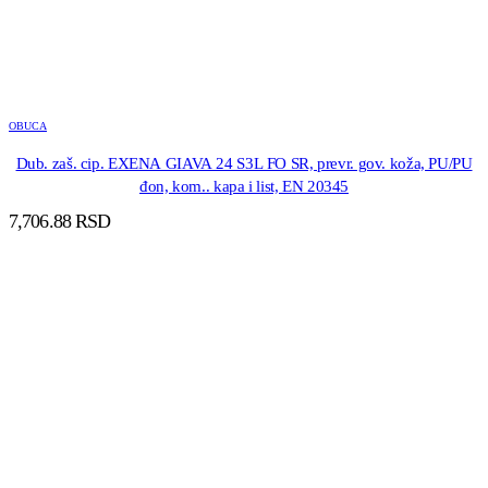
OBUCA
Dub. zaš. cip. EXENA GIAVA 24 S3L FO SR, prevr. gov. koža, PU/PU
đon, kom.. kapa i list, EN 20345
7,706.88
RSD
DODAJ U KORPU