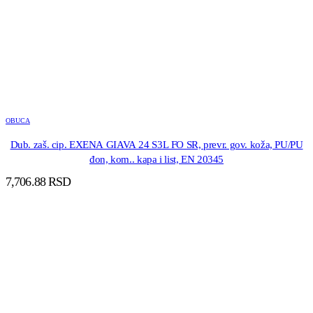
OBUCA
Dub. zaš. cip. EXENA GIAVA 24 S3L FO SR, prevr. gov. koža, PU/PU
đon, kom.. kapa i list, EN 20345
7,706.88
RSD
DODAJ U KORPU