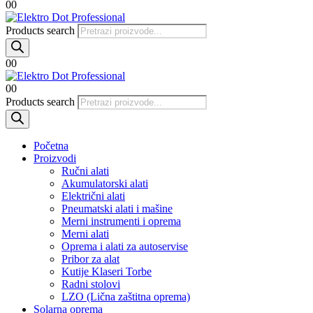
0
0
Products search
0
0
0
0
Products search
Početna
Proizvodi
Ručni alati
Akumulatorski alati
Električni alati
Pneumatski alati i mašine
Merni instrumenti i oprema
Merni alati
Oprema i alati za autoservise
Pribor za alat
Kutije Klaseri Torbe
Radni stolovi
LZO (Lična zaštitna oprema)
Solarna oprema