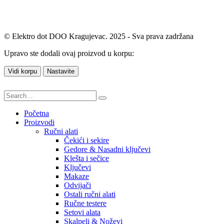
© Elektro dot DOO Kragujevac. 2025 - Sva prava zadržana
Upravo ste dodali ovaj proizvod u korpu:
Vidi korpu
Nastavite
Početna
Proizvodi
Ručni alati
Čekići i sekire
Gedore & Nasadni ključevi
Klešta i sečice
Ključevi
Makaze
Odvijači
Ostali ručni alati
Ručne testere
Setovi alata
Skalpeli & Noževi