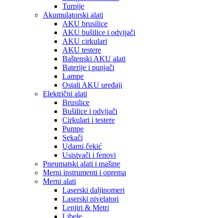
Turpije
Akumulatorski alati
AKU brusilice
AKU bušilice i odvijači
AKU cirkulari
AKU testere
Baštenski AKU alati
Baterije i punjači
Lampe
Ostali AKU uređaji
Električni alati
Brusilice
Bušilice i odvijači
Cirkulari i testere
Pumpe
Sekači
Udarni čekić
Usisivači i fenovi
Pneumatski alati i mašine
Merni instrumenti i oprema
Merni alati
Laserski daljinomeri
Laserski nivelatori
Lenjiri & Metri
Libele