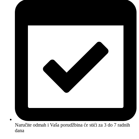
Naručite odmah i Vaša porudžbina će stići
za 3 do 7 radnih
dana