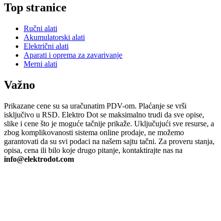
Top stranice
Ručni alati
Akumulatorski alati
Električni alati
Aparati i oprema za zavarivanje
Merni alati
Važno
Prikazane cene su sa uračunatim PDV-om. Plaćanje se vrši
isključivo u RSD. Elektro Dot se maksimalno trudi da sve opise,
slike i cene što je moguće tačnije prikaže. Uključujući sve resurse, a
zbog komplikovanosti sistema online prodaje, ne možemo
garantovati da su svi podaci na našem sajtu tačni. Za proveru stanja,
opisa, cena ili bilo koje drugo pitanje, kontaktirajte nas na
info@elektrodot.com