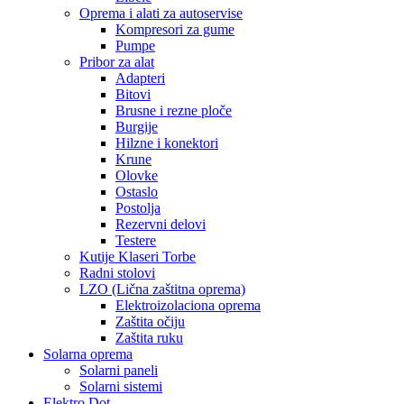
Oprema i alati za autoservise
Kompresori za gume
Pumpe
Pribor za alat
Adapteri
Bitovi
Brusne i rezne ploče
Burgije
Hilzne i konektori
Krune
Olovke
Ostaslo
Postolja
Rezervni delovi
Testere
Kutije Klaseri Torbe
Radni stolovi
LZO (Lična zaštitna oprema)
Elektroizolaciona oprema
Zaštita očiju
Zaštita ruku
Solarna oprema
Solarni paneli
Solarni sistemi
Elektro Dot