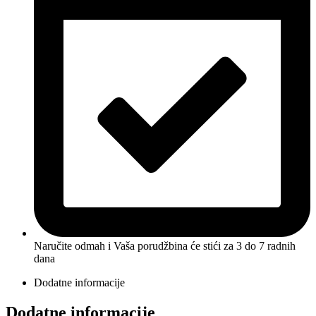
Naručite odmah i Vaša porudžbina će stići
za 3 do 7 radnih
dana
Dodatne informacije
Dodatne informacije