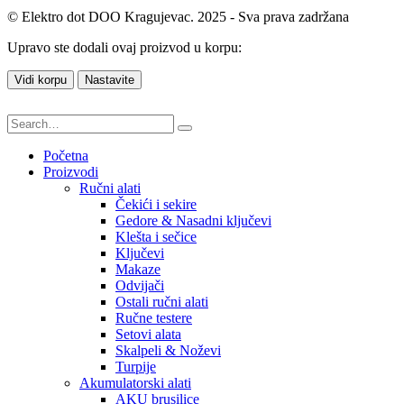
© Elektro dot DOO Kragujevac. 2025 - Sva prava zadržana
Upravo ste dodali ovaj proizvod u korpu:
Vidi korpu
Nastavite
Početna
Proizvodi
Ručni alati
Čekići i sekire
Gedore & Nasadni ključevi
Klešta i sečice
Ključevi
Makaze
Odvijači
Ostali ručni alati
Ručne testere
Setovi alata
Skalpeli & Noževi
Turpije
Akumulatorski alati
AKU brusilice