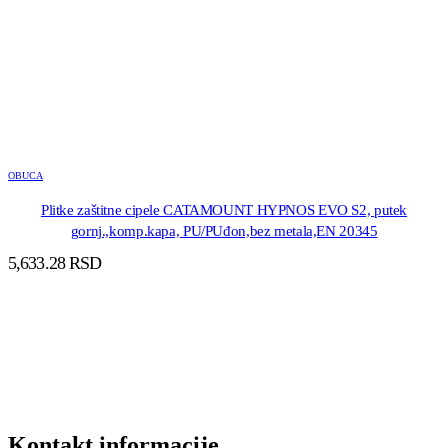
OBUCA
Plitke zaštitne cipele CATAMOUNT HYPNOS EVO S2, putek
gornj.,komp.kapa, PU/PUđon,bez metala,EN 20345
5,633.28
RSD
DODAJ U KORPU
Kontakt informacije