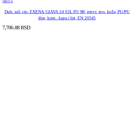
OBUCA
Dub. zaš. cip. EXENA GIAVA 24 S3L FO SR, prevr. gov. koža, PU/PU
đon, kom.. kapa i list, EN 20345
7,706.88
RSD
DODAJ U KORPU