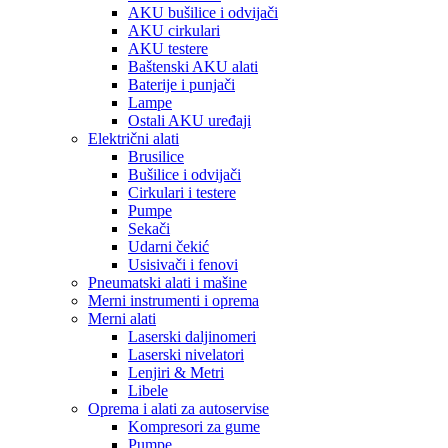
AKU bušilice i odvijači
AKU cirkulari
AKU testere
Baštenski AKU alati
Baterije i punjači
Lampe
Ostali AKU uređaji
Električni alati
Brusilice
Bušilice i odvijači
Cirkulari i testere
Pumpe
Sekači
Udarni čekić
Usisivači i fenovi
Pneumatski alati i mašine
Merni instrumenti i oprema
Merni alati
Laserski daljinomeri
Laserski nivelatori
Lenjiri & Metri
Libele
Oprema i alati za autoservise
Kompresori za gume
Pumpe