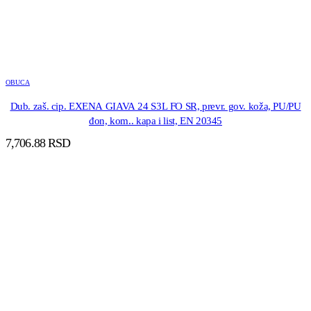
OBUCA
Dub. zaš. cip. EXENA GIAVA 24 S3L FO SR, prevr. gov. koža, PU/PU
đon, kom.. kapa i list, EN 20345
7,706.88
RSD
DODAJ U KORPU