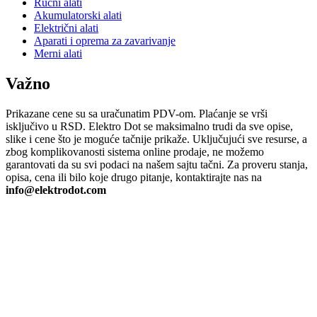
Ručni alati
Akumulatorski alati
Električni alati
Aparati i oprema za zavarivanje
Merni alati
Važno
Prikazane cene su sa uračunatim PDV-om. Plaćanje se vrši
isključivo u RSD. Elektro Dot se maksimalno trudi da sve opise,
slike i cene što je moguće tačnije prikaže. Uključujući sve resurse, a
zbog komplikovanosti sistema online prodaje, ne možemo
garantovati da su svi podaci na našem sajtu tačni. Za proveru stanja,
opisa, cena ili bilo koje drugo pitanje, kontaktirajte nas na
info@elektrodot.com