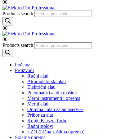
0
0
Products search
0
0
0
0
Products search
Početna
Proizvodi
Ručni alati
Akumulatorski alati
Električni alati
Pneumatski alati i mašine
Merni instrumenti i oprema
Merni alati
Oprema i alati za autoservise
Pribor za alat
Kutije Klaseri Torbe
Radni stolovi
LZO (Lična zaštitna oprema)
Solarna oprema