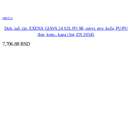
OBUCA
Dub. zaš. cip. EXENA GIAVA 24 S3L FO SR, prevr. gov. koža, PU/PU
đon, kom.. kapa i list, EN 20345
7,706.88
RSD
DODAJ U KORPU