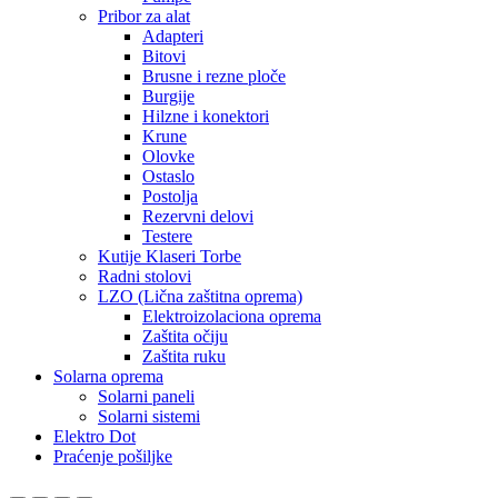
Pribor za alat
Adapteri
Bitovi
Brusne i rezne ploče
Burgije
Hilzne i konektori
Krune
Olovke
Ostaslo
Postolja
Rezervni delovi
Testere
Kutije Klaseri Torbe
Radni stolovi
LZO (Lična zaštitna oprema)
Elektroizolaciona oprema
Zaštita očiju
Zaštita ruku
Solarna oprema
Solarni paneli
Solarni sistemi
Elektro Dot
Praćenje pošiljke