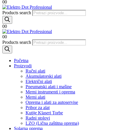
0
0
Products search
0
0
0
0
Products search
Početna
Proizvodi
Ručni alati
Akumulatorski alati
Električni alati
Pneumatski alati i mašine
Merni instrumenti i oprema
Merni alati
Oprema i alati za autoservise
Pribor za alat
Kutije Klaseri Torbe
Radni stolovi
LZO (Lična zaštitna oprema)
Solarna oprema