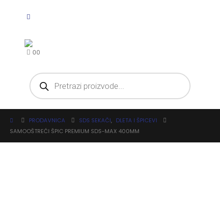
0
0
PRODAVNICA
SDS SEKAČI
,
DLETA I ŠPICEVI
SAMOOŠTREĆI ŠPIC PREMIUM SDS-MAX 400MM