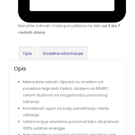
Naručite odmah i Vaša porudžbina će stići
za 3 do 7
radnih dana
Opis
Dodatne informacije
Opis
Milwaukee sekači i špicevi su izrađeni od
posebno legiranih čelika, okaljeni na 55HRC
celom dužinom sa mogućnošću ponovnog
oštrenja
Konveksan ugao za bolju penetraciju i lakše
oštrenje
Udarni kraj je savršeno poravnat tako da prenosi
100% udarne energije
Prihvat alata je precizno mašinski obrađen radi