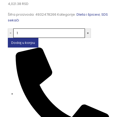
4,021.38
RSD
Šifra proizvoda:
4932478266
Kategorije:
Dleta i špicevi
,
SDS
sekači
-
+
Dodaj u korpu