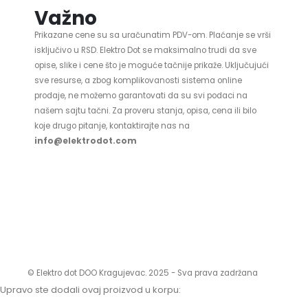
Važno
Prikazane cene su sa uračunatim PDV-om. Plaćanje se vrši
isključivo u RSD. Elektro Dot se maksimalno trudi da sve
opise, slike i cene što je moguće tačnije prikaže. Uključujući
sve resurse, a zbog komplikovanosti sistema online
prodaje, ne možemo garantovati da su svi podaci na
našem sajtu tačni. Za proveru stanja, opisa, cena ili bilo
koje drugo pitanje, kontaktirajte nas na
info@elektrodot.com
© Elektro dot DOO Kragujevac. 2025 - Sva prava zadržana
Upravo ste dodali ovaj proizvod u korpu: