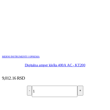
MERNI INSTRUMENTI I OPREMA
Digitalna amper klešta 400A AC - KT200
9,012.16
RSD
-
+
DODAJ U KORPU