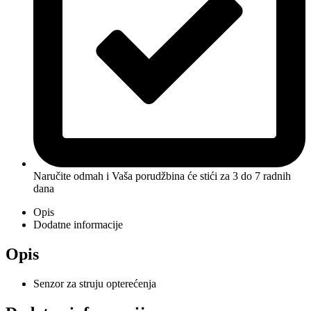
Naručite odmah i Vaša porudžbina će stići
za 3 do 7 radnih
dana
Opis
Dodatne informacije
Opis
Senzor za struju opterećenja