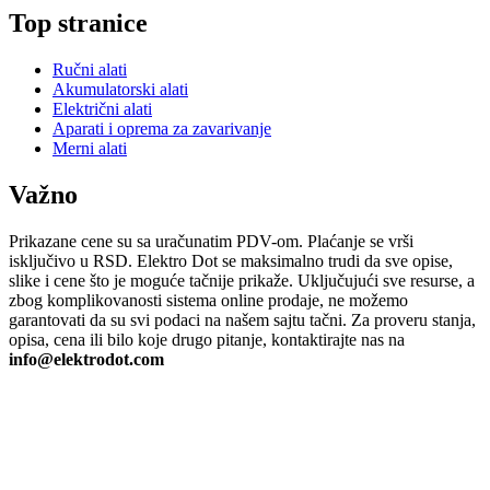
Top stranice
Ručni alati
Akumulatorski alati
Električni alati
Aparati i oprema za zavarivanje
Merni alati
Važno
Prikazane cene su sa uračunatim PDV-om. Plaćanje se vrši
isključivo u RSD. Elektro Dot se maksimalno trudi da sve opise,
slike i cene što je moguće tačnije prikaže. Uključujući sve resurse, a
zbog komplikovanosti sistema online prodaje, ne možemo
garantovati da su svi podaci na našem sajtu tačni. Za proveru stanja,
opisa, cena ili bilo koje drugo pitanje, kontaktirajte nas na
info@elektrodot.com