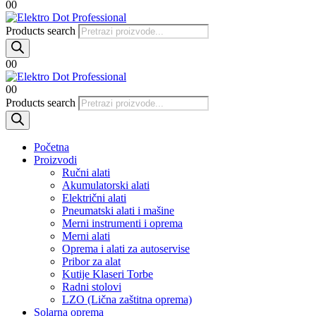
0
0
Products search
0
0
0
0
Products search
Početna
Proizvodi
Ručni alati
Akumulatorski alati
Električni alati
Pneumatski alati i mašine
Merni instrumenti i oprema
Merni alati
Oprema i alati za autoservise
Pribor za alat
Kutije Klaseri Torbe
Radni stolovi
LZO (Lična zaštitna oprema)
Solarna oprema