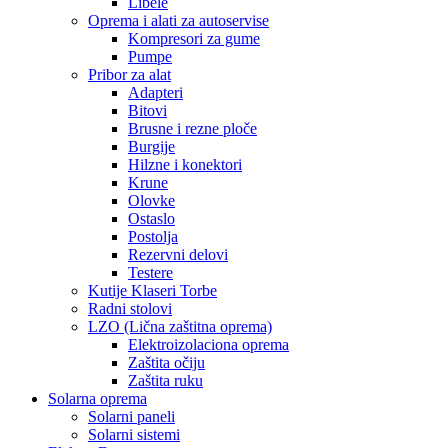
Libele
Oprema i alati za autoservise
Kompresori za gume
Pumpe
Pribor za alat
Adapteri
Bitovi
Brusne i rezne ploče
Burgije
Hilzne i konektori
Krune
Olovke
Ostaslo
Postolja
Rezervni delovi
Testere
Kutije Klaseri Torbe
Radni stolovi
LZO (Lična zaštitna oprema)
Elektroizolaciona oprema
Zaštita očiju
Zaštita ruku
Solarna oprema
Solarni paneli
Solarni sistemi