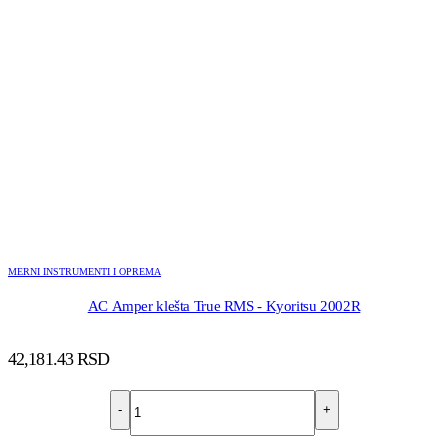
MERNI INSTRUMENTI I OPREMA
AC Amper klešta True RMS - Kyoritsu 2002R
42,181.43
RSD
-
+