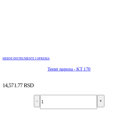
MERNI INSTRUMENTI I OPREMA
Tester napona - KT 170
14,571.77
RSD
-
+
DODAJ U KORPU