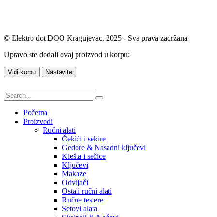
© Elektro dot DOO Kragujevac. 2025 - Sva prava zadržana
Upravo ste dodali ovaj proizvod u korpu:
Vidi korpu
Nastavite
Početna
Proizvodi
Ručni alati
Čekići i sekire
Gedore & Nasadni ključevi
Klešta i sečice
Ključevi
Makaze
Odvijači
Ostali ručni alati
Ručne testere
Setovi alata