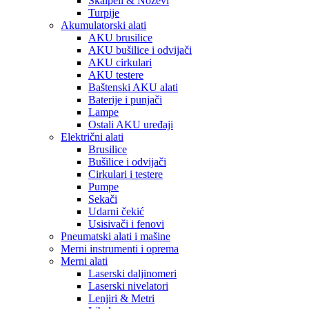
Skalpeli & Noževi
Turpije
Akumulatorski alati
AKU brusilice
AKU bušilice i odvijači
AKU cirkulari
AKU testere
Baštenski AKU alati
Baterije i punjači
Lampe
Ostali AKU uređaji
Električni alati
Brusilice
Bušilice i odvijači
Cirkulari i testere
Pumpe
Sekači
Udarni čekić
Usisivači i fenovi
Pneumatski alati i mašine
Merni instrumenti i oprema
Merni alati
Laserski daljinomeri
Laserski nivelatori
Lenjiri & Metri