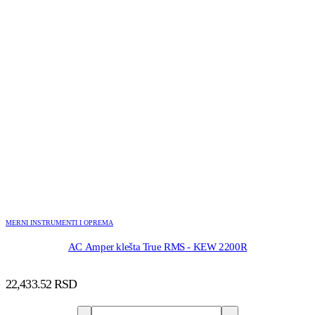
MERNI INSTRUMENTI I OPREMA
AC Amper klešta True RMS - KEW 2200R
22,433.52
RSD