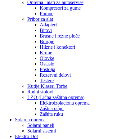
Oprema i alati za autoservise
Kompresori za gume
Pumpe
Pribor za alat
Adapteri
Bitovi
Brusne i rezne ploče
Burgije
Hilzne i konektori
Krune
Olovke
Ostaslo
Postolja
Rezervni delovi
Testere
Kutije Klaseri Torbe
Radni stolovi
LZO (Lična zaštitna oprema)
Elektroizolaciona oprema
Zaštita očiju
Zaštita ruku
Solarna oprema
Solarni paneli
Solarni sistemi
Elektro Dot