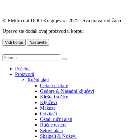
© Elektro dot DOO Kragujevac. 2025 - Sva prava zadržana
Upravo ste dodali ovaj proizvod u korpu:
Vidi korpu
Nastavite
Početna
Proizvodi
Ručni alati
Čekići i sekire
Gedore & Nasadni ključevi
Klešta i sečice
Ključevi
Makaze
Odvijači
Ostali ručni alati
Ručne testere
Setovi alata
Skalpeli & Noževi