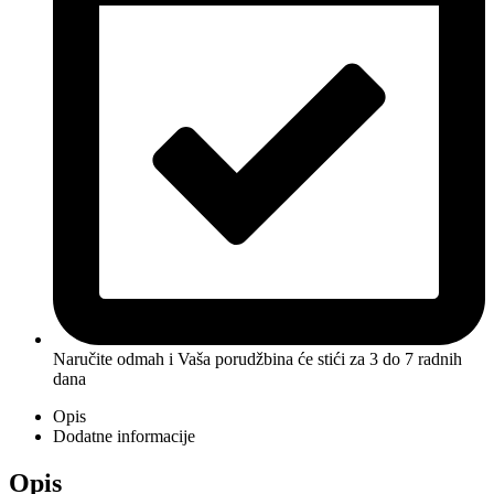
Naručite odmah i Vaša porudžbina će stići
za 3 do 7 radnih
dana
Opis
Dodatne informacije
Opis