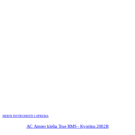
MERNI INSTRUMENTI I OPREMA
AC Amper klešta True RMS - Kyoritsu 2002R