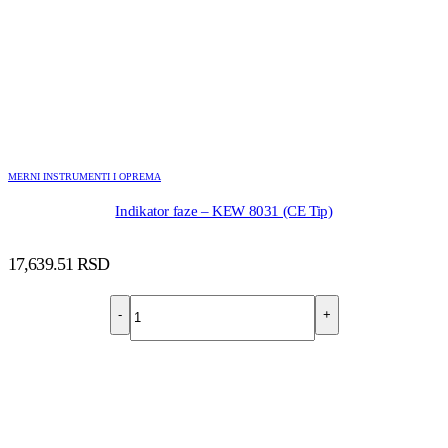
MERNI INSTRUMENTI I OPREMA
Indikator faze – KEW 8031 (CE Tip)
17,639.51
RSD
-
+
DODAJ U KORPU