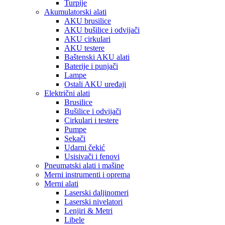
Turpije
Akumulatorski alati
AKU brusilice
AKU bušilice i odvijači
AKU cirkulari
AKU testere
Baštenski AKU alati
Baterije i punjači
Lampe
Ostali AKU uređaji
Električni alati
Brusilice
Bušilice i odvijači
Cirkulari i testere
Pumpe
Sekači
Udarni čekić
Usisivači i fenovi
Pneumatski alati i mašine
Merni instrumenti i oprema
Merni alati
Laserski daljinomeri
Laserski nivelatori
Lenjiri & Metri
Libele