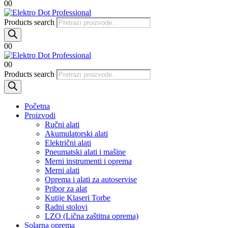
0
0
Products search
0
0
0
0
Products search
Početna
Proizvodi
Ručni alati
Akumulatorski alati
Električni alati
Pneumatski alati i mašine
Merni instrumenti i oprema
Merni alati
Oprema i alati za autoservise
Pribor za alat
Kutije Klaseri Torbe
Radni stolovi
LZO (Lična zaštitna oprema)
Solarna oprema