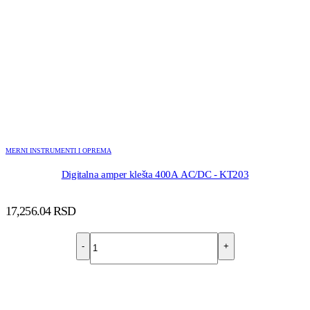
MERNI INSTRUMENTI I OPREMA
Digitalna amper klešta 400A AC/DC - KT203
17,256.04
RSD
-
+
DODAJ U KORPU