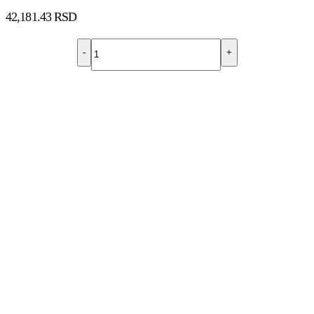
42,181.43
RSD
-
+
DODAJ U KORPU