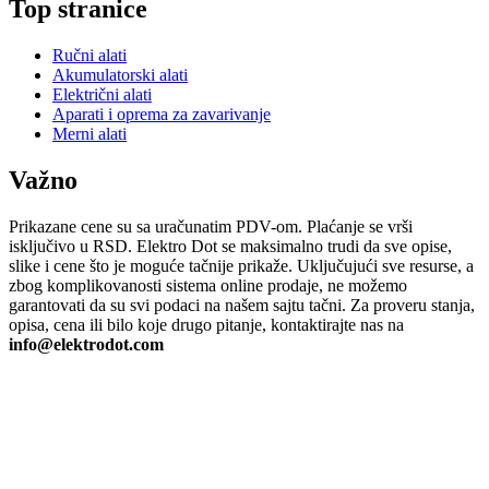
Top stranice
Ručni alati
Akumulatorski alati
Električni alati
Aparati i oprema za zavarivanje
Merni alati
Važno
Prikazane cene su sa uračunatim PDV-om. Plaćanje se vrši
isključivo u RSD. Elektro Dot se maksimalno trudi da sve opise,
slike i cene što je moguće tačnije prikaže. Uključujući sve resurse, a
zbog komplikovanosti sistema online prodaje, ne možemo
garantovati da su svi podaci na našem sajtu tačni. Za proveru stanja,
opisa, cena ili bilo koje drugo pitanje, kontaktirajte nas na
info@elektrodot.com