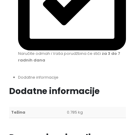
Naručite odmah i Vaša porudžbina će stići
za 3 do 7
radnih dana
Dodatne informacije
Dodatne informacije
Težina
0.785 kg