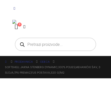
0
PRODAVNICA
ODECA
SOFTSHELL JAKNA STENBERG DYNAMIC,100% POLIES,MEHANIČKI ŠAV, 3
SLOJA,TPU PREMAZ,FLIS POSTAVA,320 G/M2