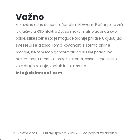
Važno
Prikazane cene su sa uračunatim PDV-om. Plaćanje se vrši
isključivo u RSD. Elektro Dot se maksimalno trudi da sve
opise, slike i cene što je moguće tačnije prikaže. Uključujući
sve resurse, a zbog komplikovanosti sistema online
prodaje, ne možemo garantovati da su svi podaci na
našem sajtu tačni. Za proveru stanja, opisa, cena ili bilo
koje drugo pitanje, kontaktirajte nas na
info@elektrodot.com
© Elektro dot DOO Kragujevac. 2025 - Sva prava zadržana