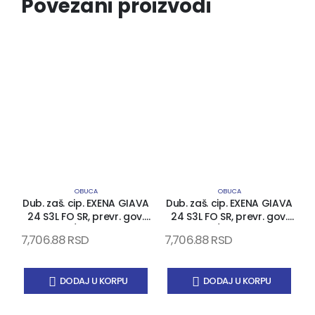
Povezani proizvodi
OBUCA
OBUCA
Dub. zaš. cip. EXENA GIAVA
Dub. zaš. cip. EXENA GIAVA
24 S3L FO SR, prevr. gov.
24 S3L FO SR, prevr. gov.
koža, PU/PU đon, kom..
koža, PU/PU đon, kom..
7,706.88
RSD
7,706.88
RSD
5
kapa i list, EN 20345
kapa i list, EN 20345
DODAJ U KORPU
DODAJ U KORPU