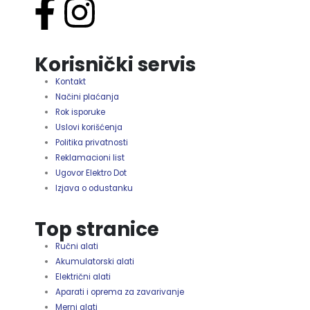
Korisnički servis
Kontakt
Načini plaćanja
Rok isporuke
Uslovi korišćenja
Politika privatnosti
Reklamacioni list
Ugovor Elektro Dot
Izjava o odustanku
Top stranice
Ručni alati
Akumulatorski alati
Električni alati
Aparati i oprema za zavarivanje
Merni alati