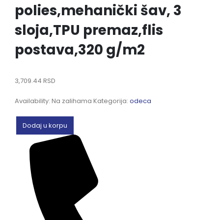
polies,mehanički šav, 3
sloja,TPU premaz,flis
postava,320 g/m2
3,709.44
RSD
Availability:
Na zalihama
Kategorija:
odeca
Dodaj u korpu