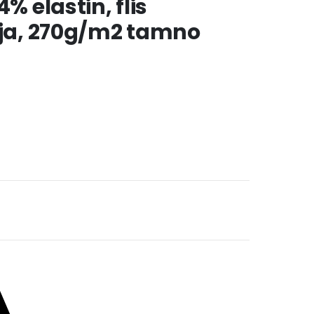
% elastin, flis
oja, 270g/m2 tamno