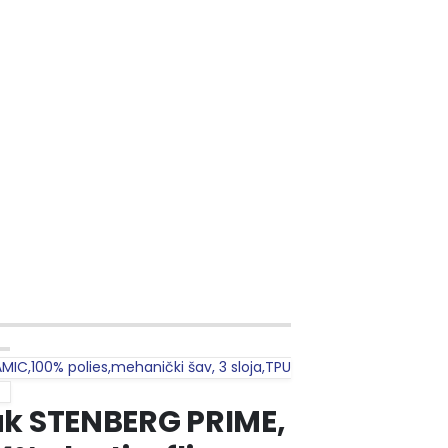
MIC,100% polies,mehanički šav, 3 sloja,TPU
luk STENBERG PRIME,