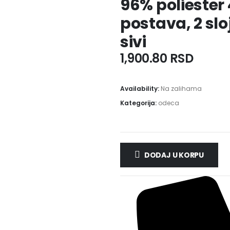
96% poliester 4
postava, 2 sl
sivi
1,900.80
RSD
Availability:
Na zalihama
Kategorija:
odeca
DODAJ U KORPU