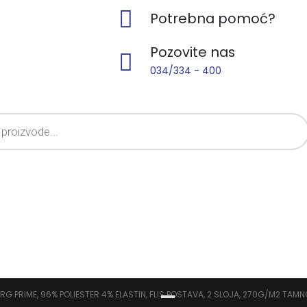
Potrebna pomoć?
Pozovite nas
034/334 - 400
G PRIME, 96% POLIESTER 4% ELASTIN, FLIS POSTAVA, 2 SLOJA, 270G/M2 TAMNO