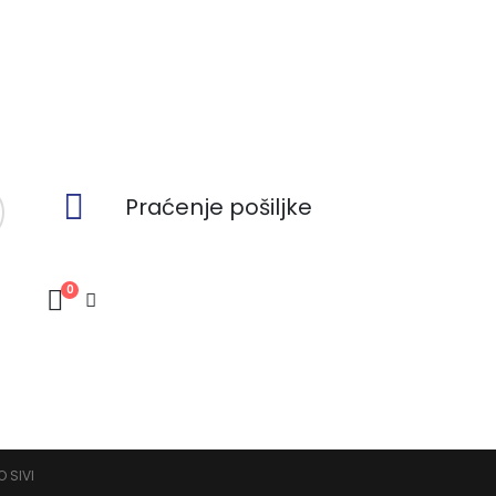
Praćenje pošiljke
0
 SIVI