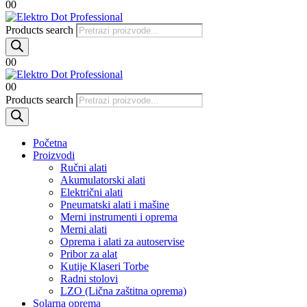
0
0
Products search
0
0
0
0
Products search
Početna
Proizvodi
Ručni alati
Akumulatorski alati
Električni alati
Pneumatski alati i mašine
Merni instrumenti i oprema
Merni alati
Oprema i alati za autoservise
Pribor za alat
Kutije Klaseri Torbe
Radni stolovi
LZO (Lična zaštitna oprema)
Solarna oprema