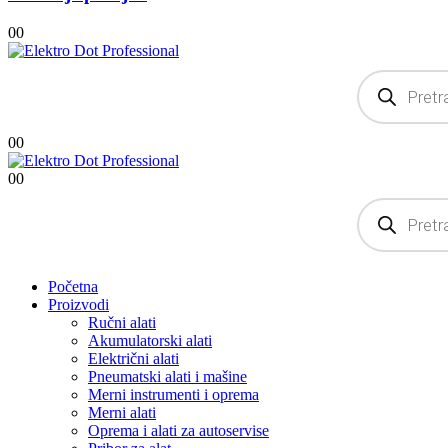
0
0
Products
search
0
0
0
0
Products
search
Početna
Proizvodi
Ručni alati
Akumulatorski alati
Električni alati
Pneumatski alati i mašine
Merni instrumenti i oprema
Merni alati
Oprema i alati za autoservise