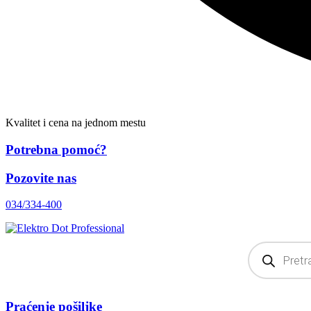
Kvalitet i cena na jednom mestu
Potrebna pomoć?
Pozovite nas
034/334-400
Products
search
Praćenje pošiljke