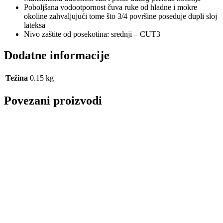
Poboljšana vodootpornost čuva ruke od hladne i mokre
okoline zahvaljujući tome što 3/4 površine poseduje dupli sloj
lateksa
Nivo zaštite od posekotina: srednji – CUT3
Dodatne informacije
Težina
0.15 kg
Povezani proizvodi