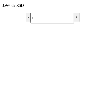
3,997.62
RSD
-
+
DODAJ U KORPU