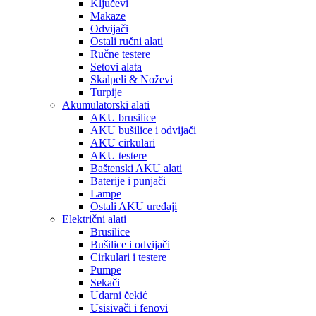
Ključevi
Makaze
Odvijači
Ostali ručni alati
Ručne testere
Setovi alata
Skalpeli & Noževi
Turpije
Akumulatorski alati
AKU brusilice
AKU bušilice i odvijači
AKU cirkulari
AKU testere
Baštenski AKU alati
Baterije i punjači
Lampe
Ostali AKU uređaji
Električni alati
Brusilice
Bušilice i odvijači
Cirkulari i testere
Pumpe
Sekači
Udarni čekić
Usisivači i fenovi