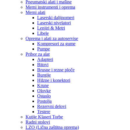
Pneumatski alati i mašine
Merni instrumenti i oprema
Merni alati
Laserski daljinomeri
Laserski nivelatori
Lenjiri & Metri
Libele
Oprema i alati za autoservise
Kompresori za gume
Pumpe
Pribor za alat
Adapteri
Bitovi
Brusne i rezne ploče
Burgije
Hilzne i konektori
Krune
Olovke
Ostaslo
Postolja
Rezervni delovi
Testere
Kutije Klaseri Torbe
Radni stolovi
LZO (Lična zaštitna oprema)