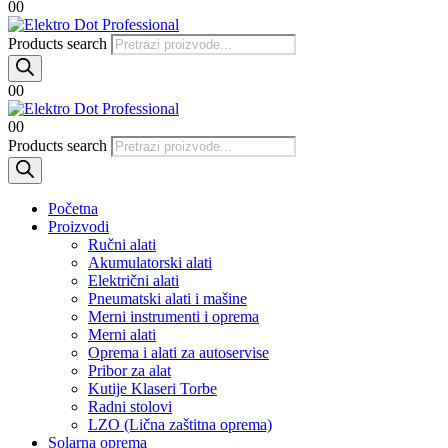
0
0
Products search
0
0
0
0
Products search
Početna
Proizvodi
Ručni alati
Akumulatorski alati
Električni alati
Pneumatski alati i mašine
Merni instrumenti i oprema
Merni alati
Oprema i alati za autoservise
Pribor za alat
Kutije Klaseri Torbe
Radni stolovi
LZO (Lična zaštitna oprema)
Solarna oprema