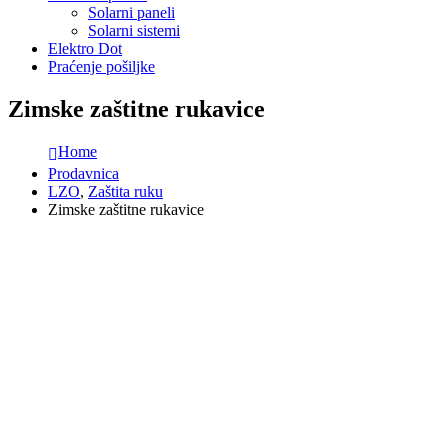
Solarni paneli
Solarni sistemi
Elektro Dot
Praćenje pošiljke
Zimske zaštitne rukavice
Home
Prodavnica
LZO
,
Zaštita ruku
Zimske zaštitne rukavice