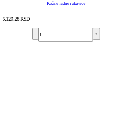
Kožne radne rukavice
5,120.28
RSD
-
+
DODAJ U KORPU