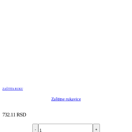
ZAŠTITA RUKU
Zaštitne rukavice
732.11
RSD
-
+