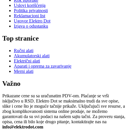
Rok isporuke
Uslovi korišćenja
Politika privatnosti
Reklamacioni list
Ugovor Elektro Dot
Izjava o odustanku
Top stranice
Ručni alati
Akumulatorski alati
Električni alati
Aparati i oprema za zavarivanje
Merni alati
Važno
Prikazane cene su sa uračunatim PDV-om. Plaćanje se vrši
isključivo u RSD. Elektro Dot se maksimalno trudi da sve opise,
slike i cene što je moguće tačnije prikaže. Uključujući sve resurse, a
zbog komplikovanosti sistema online prodaje, ne možemo
garantovati da su svi podaci na našem sajtu tačni. Za proveru stanja,
opisa, cena ili bilo koje drugo pitanje, kontaktirajte nas na
info@elektrodot.com