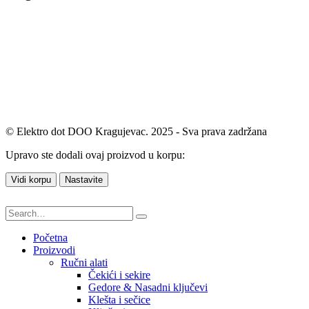
© Elektro dot DOO Kragujevac. 2025 - Sva prava zadržana
Upravo ste dodali ovaj proizvod u korpu:
Vidi korpu
Nastavite
Početna
Proizvodi
Ručni alati
Čekići i sekire
Gedore & Nasadni ključevi
Klešta i sečice