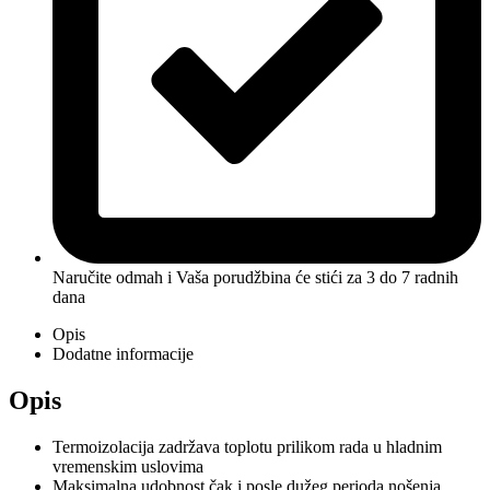
Naručite odmah i Vaša porudžbina će stići
za 3 do 7 radnih
dana
Opis
Dodatne informacije
Opis
Termoizolacija zadržava toplotu prilikom rada u hladnim
vremenskim uslovima
Maksimalna udobnost čak i posle dužeg perioda nošenja