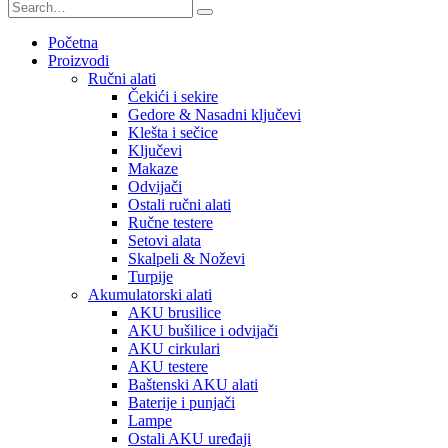
Početna
Proizvodi
Ručni alati
Čekići i sekire
Gedore & Nasadni ključevi
Klešta i sečice
Ključevi
Makaze
Odvijači
Ostali ručni alati
Ručne testere
Setovi alata
Skalpeli & Noževi
Turpije
Akumulatorski alati
AKU brusilice
AKU bušilice i odvijači
AKU cirkulari
AKU testere
Baštenski AKU alati
Baterije i punjači
Lampe
Ostali AKU uređaji