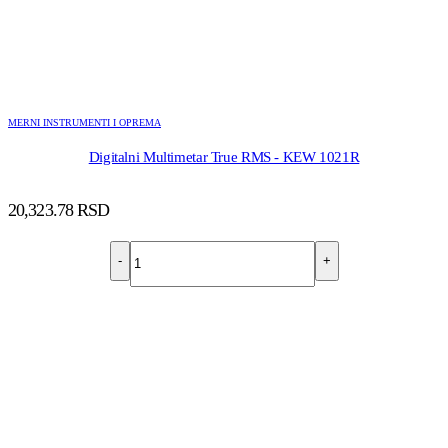
MERNI INSTRUMENTI I OPREMA
Digitalni Multimetar True RMS - KEW 1021R
20,323.78
RSD
-
+
DODAJ U KORPU