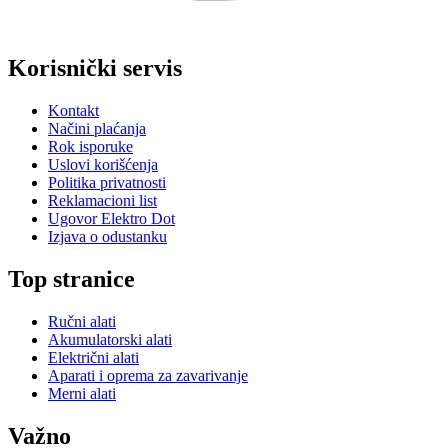
Korisnički servis
Kontakt
Načini plaćanja
Rok isporuke
Uslovi korišćenja
Politika privatnosti
Reklamacioni list
Ugovor Elektro Dot
Izjava o odustanku
Top stranice
Ručni alati
Akumulatorski alati
Električni alati
Aparati i oprema za zavarivanje
Merni alati
Važno