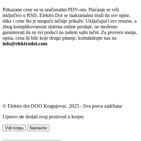
Prikazane cene su sa uračunatim PDV-om. Plaćanje se vrši
isključivo u RSD. Elektro Dot se maksimalno trudi da sve opise,
slike i cene što je moguće tačnije prikaže. Uključujući sve resurse, a
zbog komplikovanosti sistema online prodaje, ne možemo
garantovati da su svi podaci na našem sajtu tačni. Za proveru stanja,
opisa, cena ili bilo koje drugo pitanje, kontaktirajte nas na
info@elektrodot.com
© Elektro dot DOO Kragujevac. 2025 - Sva prava zadržana
Upravo ste dodali ovaj proizvod u korpu:
Vidi korpu
Nastavite