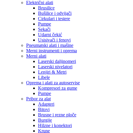
Električni alati
Brusilice
Bušilice i odvijači
Cirkulari i testere
Pumpe
Sekači
Udarni čekić
Usisivači i fenovi
Pneumatski alati i mašine
Merni instrumenti i oprema
Merni alati
Laserski daljinomeri
Laserski nivelatori
Lenjiri & Metri
Libele
Oprema i alati za autoservise
Kompresori za gume
Pumpe
Pribor za alat
Adapteri
Bitovi
Brusne i rezne ploče
Burgije
Hilzne i konektori
Krune