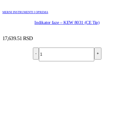
MERNI INSTRUMENTI I OPREMA
Indikator faze – KEW 8031 (CE Tip)
17,639.51
RSD
-
+
DODAJ U KORPU