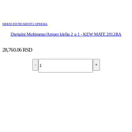
MERNI INSTRUMENTI I OPREMA
Digitalni Multimetar/Amper klešta 2 u 1 - KEW MATE 2012RA
28,760.06
RSD
-
+
DODAJ U KORPU