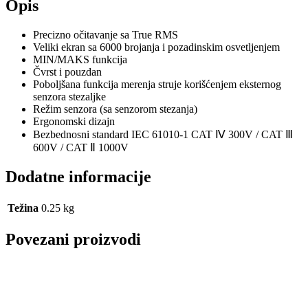
Opis
Precizno očitavanje sa True RMS
Veliki ekran sa 6000 brojanja i pozadinskim osvetljenjem
MIN/MAKS funkcija
Čvrst i pouzdan
Poboljšana funkcija merenja struje korišćenjem eksternog
senzora stezaljke
Režim senzora (sa senzorom stezanja)
Ergonomski dizajn
Bezbednosni standard IEC 61010-1 CAT Ⅳ 300V / CAT Ⅲ
600V / CAT Ⅱ 1000V
Dodatne informacije
Težina
0.25 kg
Povezani proizvodi