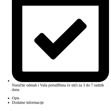
Naručite odmah i Vaša porudžbina će stići
za 3 do 7 radnih
dana
Opis
Dodatne informacije