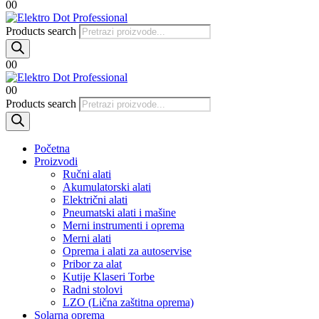
0
0
Products search
0
0
0
0
Products search
Početna
Proizvodi
Ručni alati
Akumulatorski alati
Električni alati
Pneumatski alati i mašine
Merni instrumenti i oprema
Merni alati
Oprema i alati za autoservise
Pribor za alat
Kutije Klaseri Torbe
Radni stolovi
LZO (Lična zaštitna oprema)
Solarna oprema