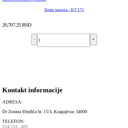
Tester napona - KT 171
20,707.25
RSD
-
+
DODAJ U KORPU
Kontakt informacije
ADRESA:
Dr Zorana Đinđića br. 15/3, Kragujevac 34000
TELEFON:
034/334 - 400