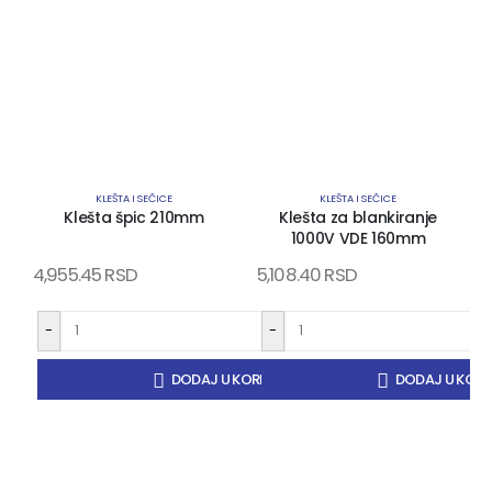
KLEŠTA I SEČICE
KLEŠTA I SEČICE
Klešta špic 210mm
Klešta za blankiranje
1000V VDE 160mm
4,955.45
RSD
5,108.40
RSD
1
-
-
+
DODAJ U KORPU
DODAJ U KOR