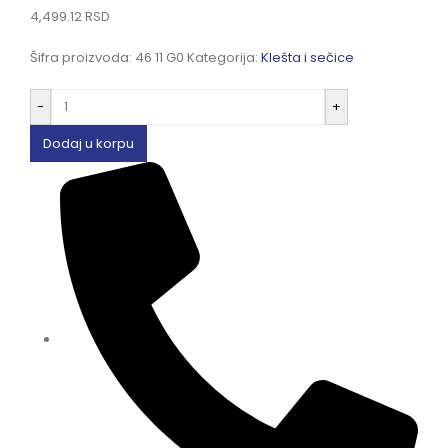
4,499.12
RSD
Šifra proizvoda:
46 11 G0
Kategorija:
Klešta i sečice
-
+
Dodaj u korpu