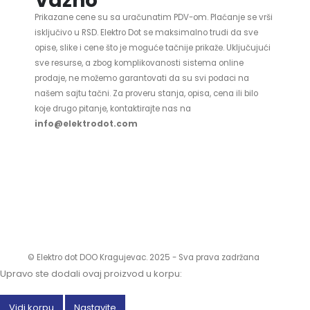
Važno
Prikazane cene su sa uračunatim PDV-om. Plaćanje se vrši
isključivo u RSD. Elektro Dot se maksimalno trudi da sve
opise, slike i cene što je moguće tačnije prikaže. Uključujući
sve resurse, a zbog komplikovanosti sistema online
prodaje, ne možemo garantovati da su svi podaci na
našem sajtu tačni. Za proveru stanja, opisa, cena ili bilo
koje drugo pitanje, kontaktirajte nas na
info@elektrodot.com
© Elektro dot DOO Kragujevac. 2025 - Sva prava zadržana
Upravo ste dodali ovaj proizvod u korpu:
Vidi korpu
Nastavite