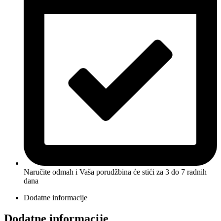
Naručite odmah i Vaša porudžbina će stići
za 3 do 7 radnih
dana
Dodatne informacije
Dodatne informacije