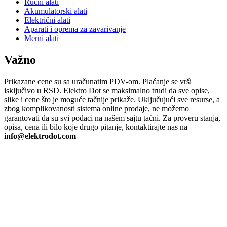
Ručni alati
Akumulatorski alati
Električni alati
Aparati i oprema za zavarivanje
Merni alati
Važno
Prikazane cene su sa uračunatim PDV-om. Plaćanje se vrši
isključivo u RSD. Elektro Dot se maksimalno trudi da sve opise,
slike i cene što je moguće tačnije prikaže. Uključujući sve resurse, a
zbog komplikovanosti sistema online prodaje, ne možemo
garantovati da su svi podaci na našem sajtu tačni. Za proveru stanja,
opisa, cena ili bilo koje drugo pitanje, kontaktirajte nas na
info@elektrodot.com