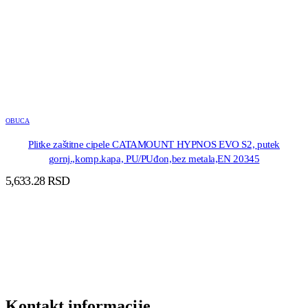
OBUCA
Plitke zaštitne cipele CATAMOUNT HYPNOS EVO S2, putek
gornj.,komp.kapa, PU/PUđon,bez metala,EN 20345
5,633.28
RSD
DODAJ U KORPU
Kontakt informacije