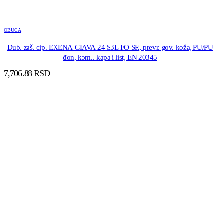
OBUCA
Dub. zaš. cip. EXENA GIAVA 24 S3L FO SR, prevr. gov. koža, PU/PU
đon, kom.. kapa i list, EN 20345
7,706.88
RSD
DODAJ U KORPU