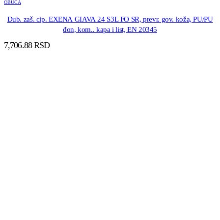
OBUCA
Dub. zaš. cip. EXENA GIAVA 24 S3L FO SR, prevr. gov. koža, PU/PU
đon, kom.. kapa i list, EN 20345
7,706.88
RSD
DODAJ U KORPU