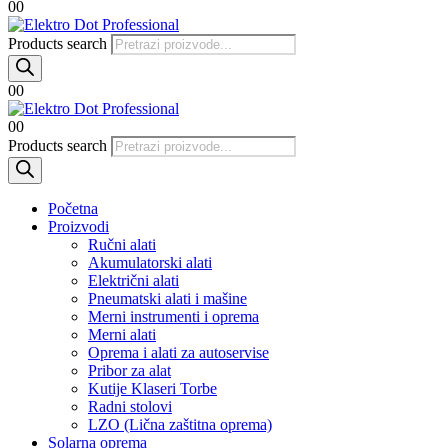
0
0
Products search
0
0
0
0
Products search
Početna
Proizvodi
Ručni alati
Akumulatorski alati
Električni alati
Pneumatski alati i mašine
Merni instrumenti i oprema
Merni alati
Oprema i alati za autoservise
Pribor za alat
Kutije Klaseri Torbe
Radni stolovi
LZO (Lična zaštitna oprema)
Solarna oprema