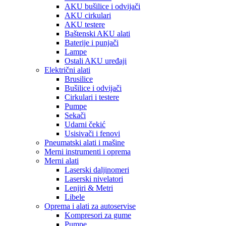
AKU bušilice i odvijači
AKU cirkulari
AKU testere
Baštenski AKU alati
Baterije i punjači
Lampe
Ostali AKU uređaji
Električni alati
Brusilice
Bušilice i odvijači
Cirkulari i testere
Pumpe
Sekači
Udarni čekić
Usisivači i fenovi
Pneumatski alati i mašine
Merni instrumenti i oprema
Merni alati
Laserski daljinomeri
Laserski nivelatori
Lenjiri & Metri
Libele
Oprema i alati za autoservise
Kompresori za gume
Pumpe