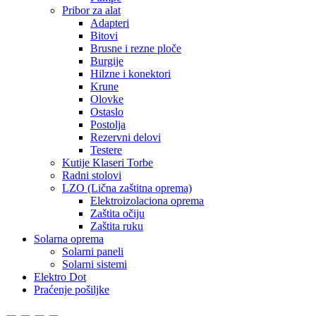
Pribor za alat
Adapteri
Bitovi
Brusne i rezne ploče
Burgije
Hilzne i konektori
Krune
Olovke
Ostaslo
Postolja
Rezervni delovi
Testere
Kutije Klaseri Torbe
Radni stolovi
LZO (Lična zaštitna oprema)
Elektroizolaciona oprema
Zaštita očiju
Zaštita ruku
Solarna oprema
Solarni paneli
Solarni sistemi
Elektro Dot
Praćenje pošiljke