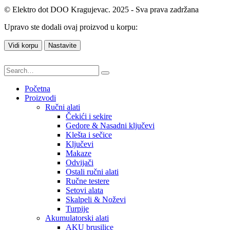
© Elektro dot DOO Kragujevac. 2025 - Sva prava zadržana
Upravo ste dodali ovaj proizvod u korpu:
Vidi korpu
Nastavite
Početna
Proizvodi
Ručni alati
Čekići i sekire
Gedore & Nasadni ključevi
Klešta i sečice
Ključevi
Makaze
Odvijači
Ostali ručni alati
Ručne testere
Setovi alata
Skalpeli & Noževi
Turpije
Akumulatorski alati
AKU brusilice