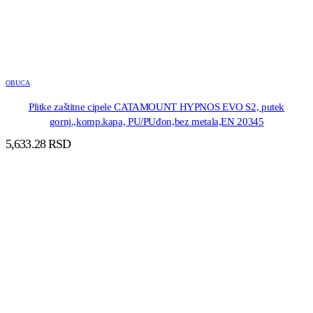
OBUCA
Plitke zaštitne cipele CATAMOUNT HYPNOS EVO S2, putek
gornj.,komp.kapa, PU/PUđon,bez metala,EN 20345
5,633.28
RSD
DODAJ U KORPU