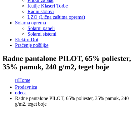
Pribor za alat
Kutije Klaseri Torbe
Radni stolovi
LZO (Lična zaštitna oprema)
Solarna oprema
Solarni paneli
Solarni sistemi
Elektro Dot
Praćenje pošiljke
Radne pantalone PILOT, 65% poliester,
35% pamuk, 240 g/m2, teget boje
Home
Prodavnica
odeca
Radne pantalone PILOT, 65% poliester, 35% pamuk, 240
g/m2, teget boje