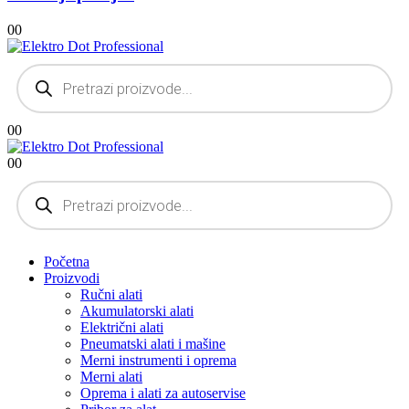
0
0
Products
search
0
0
0
0
Products
search
Početna
Proizvodi
Ručni alati
Akumulatorski alati
Električni alati
Pneumatski alati i mašine
Merni instrumenti i oprema
Merni alati
Oprema i alati za autoservise