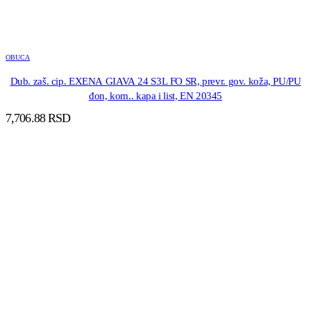
OBUCA
Dub. zaš. cip. EXENA GIAVA 24 S3L FO SR, prevr. gov. koža, PU/PU
đon, kom.. kapa i list, EN 20345
7,706.88
RSD
DODAJ U KORPU