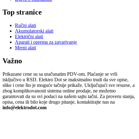
Top stranice
Ručni alati
Akumulatorski alati
Električni alati
Aparati i oprema za zavarivanje
Merni alati
Važno
Prikazane cene su sa uračunatim PDV-om. Plaćanje se vrši
isključivo u RSD. Elektro Dot se maksimalno trudi da sve opise,
slike i cene što je moguće tačnije prikaže. Uključujući sve resurse, a
zbog komplikovanosti sistema online prodaje, ne možemo
garantovati da su svi podaci na našem sajtu tačni. Za proveru stanja,
opisa, cena ili bilo koje drugo pitanje, kontaktirajte nas na
info@elektrodot.com