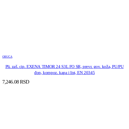
OBUCA
Pli. zaš. cip. EXENA TIMOR 24 S3L FO SR, prevr. gov. koža, PU/PU
đon, kompoz. kapa i list, EN 20345
7,246.08
RSD
DODAJ U KORPU