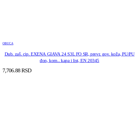
OBUCA
Dub. zaš. cip. EXENA GIAVA 24 S3L FO SR, prevr. gov. koža, PU/PU
đon, kom.. kapa i list, EN 20345
7,706.88
RSD
DODAJ U KORPU