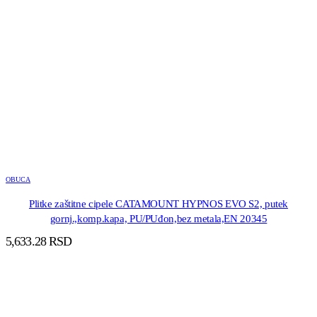
OBUCA
Plitke zaštitne cipele CATAMOUNT HYPNOS EVO S2, putek
gornj.,komp.kapa, PU/PUđon,bez metala,EN 20345
5,633.28
RSD
DODAJ U KORPU