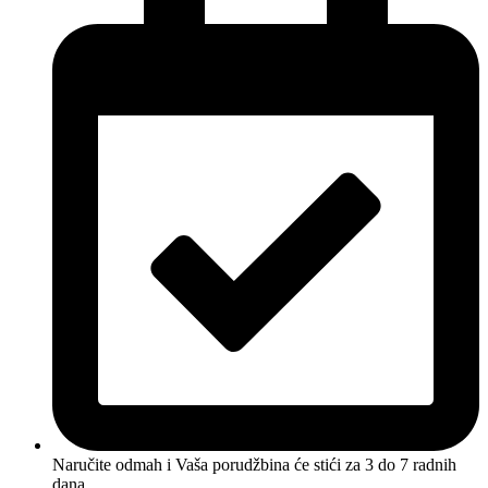
Naručite odmah i Vaša porudžbina će stići
za 3 do 7 radnih
dana