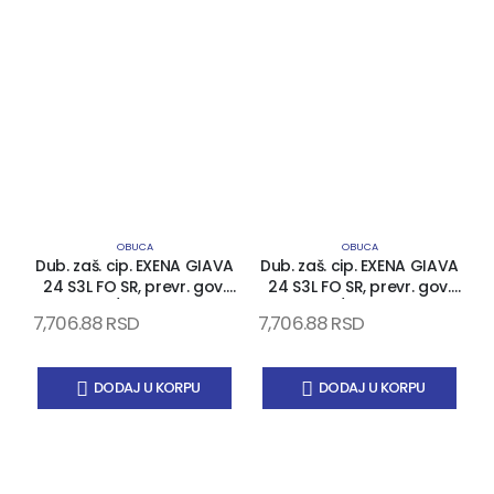
OBUCA
OBUCA
Dub. zaš. cip. EXENA GIAVA
Dub. zaš. cip. EXENA GIAVA
D
24 S3L FO SR, prevr. gov.
24 S3L FO SR, prevr. gov.
koža, PU/PU đon, kom..
koža, PU/PU đon, kom..
7,706.88
RSD
7,706.88
RSD
7
kapa i list, EN 20345
kapa i list, EN 20345
DODAJ U KORPU
DODAJ U KORPU