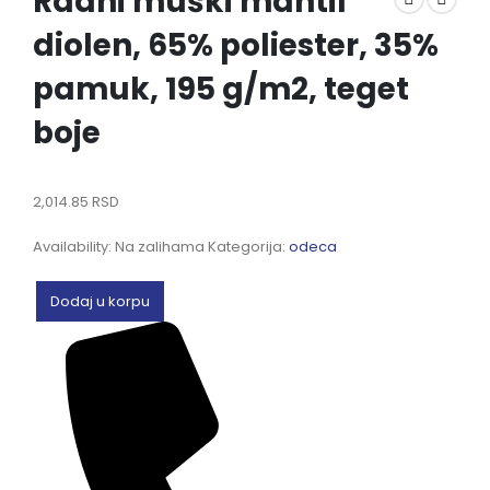
Radni muški mantil
diolen, 65% poliester, 35%
pamuk, 195 g/m2, teget
boje
2,014.85
RSD
Availability:
Na zalihama
Kategorija:
odeca
Dodaj u korpu