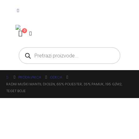
0
PRODAVNICA
ODECA
RADNI MUŠKI MANTIL DIOLEN, 65% POLIESTER, 35% PAMUK, 195 G/M2,
TEGET BOJE