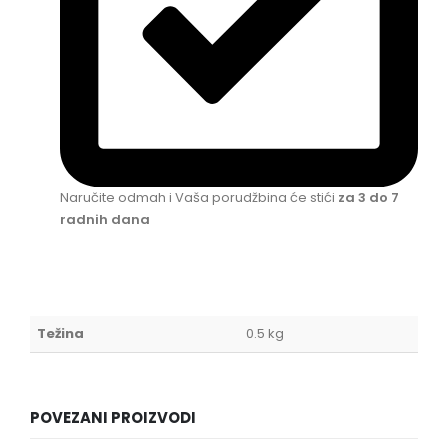
Naručite odmah i Vaša porudžbina će stići
za 3 do 7
radnih dana
Težina
0.5 kg
POVEZANI PROIZVODI