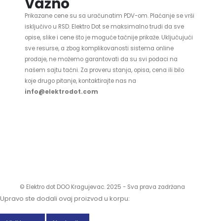
Važno
Prikazane cene su sa uračunatim PDV-om. Plaćanje se vrši
isključivo u RSD. Elektro Dot se maksimalno trudi da sve
opise, slike i cene što je moguće tačnije prikaže. Uključujući
sve resurse, a zbog komplikovanosti sistema online
prodaje, ne možemo garantovati da su svi podaci na
našem sajtu tačni. Za proveru stanja, opisa, cena ili bilo
koje drugo pitanje, kontaktirajte nas na
info@elektrodot.com
© Elektro dot DOO Kragujevac. 2025 - Sva prava zadržana
Upravo ste dodali ovaj proizvod u korpu: