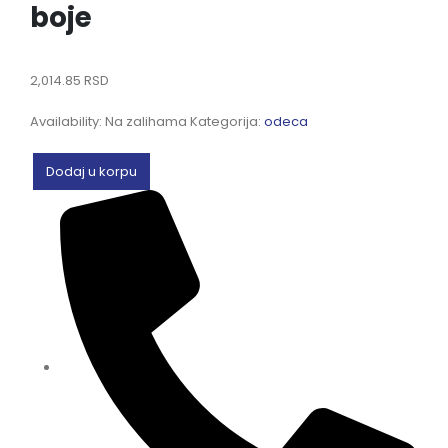
boje
2,014.85
RSD
Availability:
Na zalihama
Kategorija:
odeca
Dodaj u korpu