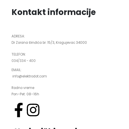
Kontakt informacije
ADRESA:
Dr Zorana Đinđića br. 15/3, Kragujevac 34000
TELEFON:
034/334 - 400
EMAIL:
info@elektrodot.com
Radno vreme
Pon–Pet: 08–16h