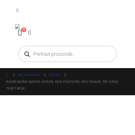
0
PRODAVNICA
ODECA
RADNI MUŠKI MANTIL DIOLEN, 65% POLIESTER, 35% PAMUK, 195 G/M2,
TEGET BOJE