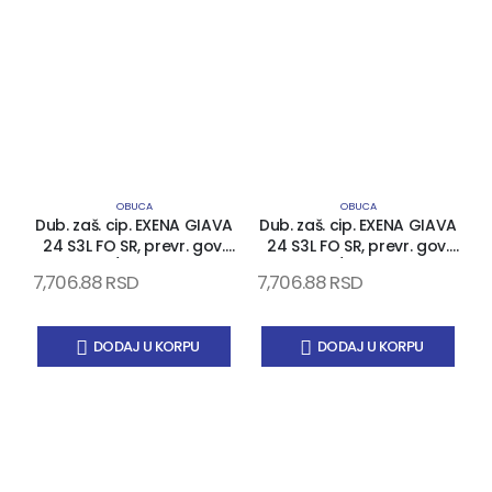
OBUCA
OBUCA
Dub. zaš. cip. EXENA GIAVA
Dub. zaš. cip. EXENA GIAVA
24 S3L FO SR, prevr. gov.
24 S3L FO SR, prevr. gov.
koža, PU/PU đon, kom..
koža, PU/PU đon, kom..
7,706.88
RSD
7,706.88
RSD
7
kapa i list, EN 20345
kapa i list, EN 20345
DODAJ U KORPU
DODAJ U KORPU