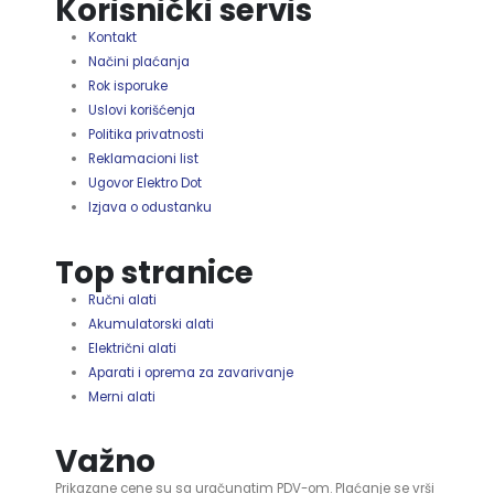
Korisnički servis
Kontakt
Načini plaćanja
Rok isporuke
Uslovi korišćenja
Politika privatnosti
Reklamacioni list
Ugovor Elektro Dot
Izjava o odustanku
Top stranice
Ručni alati
Akumulatorski alati
Električni alati
Aparati i oprema za zavarivanje
Merni alati
Važno
Prikazane cene su sa uračunatim PDV-om. Plaćanje se vrši