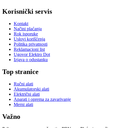
Korisnički servis
Kontakt
Načini plaćanja
Rok isporuke
Uslovi korišćenja
Politika privatnosti
Reklamacioni list
Ugovor Elektro Dot
Izjava o odustanku
Top stranice
Ručni alati
Akumulatorski alati
Električni alati
Aparati i oprema za zavarivanje
Merni alati
Važno