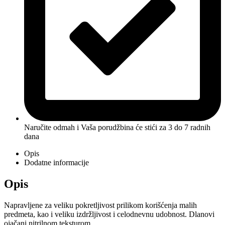
Naručite odmah i Vaša porudžbina će stići
za 3 do 7 radnih
dana
Opis
Dodatne informacije
Opis
Napravljene za veliku pokretljivost prilikom korišćenja malih
predmeta, kao i veliku izdržljivost i celodnevnu udobnost. Dlanovi
ojačani nitrilnom teksturom.