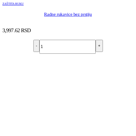
ZAŠTITA RUKU
Radne rukavice bez prstiju
3,997.62
RSD
-
+
DODAJ U KORPU