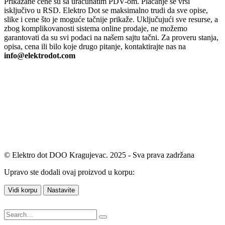
Prikazane cene su sa uračunatim PDV-om. Plaćanje se vrši
isključivo u RSD. Elektro Dot se maksimalno trudi da sve opise,
slike i cene što je moguće tačnije prikaže. Uključujući sve resurse, a
zbog komplikovanosti sistema online prodaje, ne možemo
garantovati da su svi podaci na našem sajtu tačni. Za proveru stanja,
opisa, cena ili bilo koje drugo pitanje, kontaktirajte nas na
info@elektrodot.com
© Elektro dot DOO Kragujevac. 2025 - Sva prava zadržana
Upravo ste dodali ovaj proizvod u korpu:
Vidi korpu
Nastavite