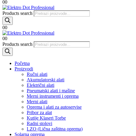
0
0
Products search
0
0
0
0
Products search
Početna
Proizvodi
Ručni alati
Akumulatorski alati
Električni alati
Pneumatski alati i mašine
Merni instrumenti i oprema
Merni alati
Oprema i alati za autoservise
Pribor za alat
Kutije Klaseri Torbe
Radni stolovi
LZO (Lična zaštitna oprema)
Solarna oprema