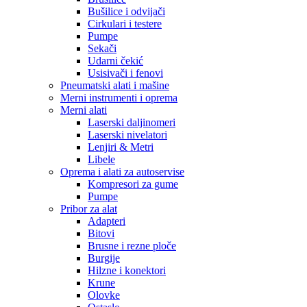
Bušilice i odvijači
Cirkulari i testere
Pumpe
Sekači
Udarni čekić
Usisivači i fenovi
Pneumatski alati i mašine
Merni instrumenti i oprema
Merni alati
Laserski daljinomeri
Laserski nivelatori
Lenjiri & Metri
Libele
Oprema i alati za autoservise
Kompresori za gume
Pumpe
Pribor za alat
Adapteri
Bitovi
Brusne i rezne ploče
Burgije
Hilzne i konektori
Krune
Olovke