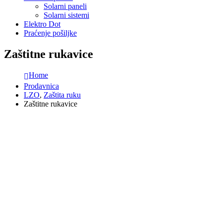
Solarni paneli
Solarni sistemi
Elektro Dot
Praćenje pošiljke
Zaštitne rukavice
Home
Prodavnica
LZO
,
Zaštita ruku
Zaštitne rukavice