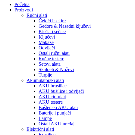
Početna
Proizvodi
Ručni alati
Čekići i sekire
Gedore & Nasadni ključevi
Klešta i sečice
Ključevi
Makaze
Odvijači
Ostali ručni alati
Ručne testere
Setovi alata
Skalpeli & Noževi
Turpije
Akumulatorski alati
AKU brusilice
AKU bušilice i odvijači
AKU cirkulari
AKU testere
Baštenski AKU alati
Baterije i punjači
Lampe
Ostali AKU uređaji
Električni alati
Brusilice