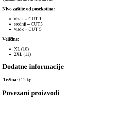
Nivo zaštite od posekotina:
nizak – CUT 1
srednji – CUT3
visok – CUT 5
Veličine:
XL (10)
2XL (11)
Dodatne informacije
Težina
0.12 kg
Povezani proizvodi