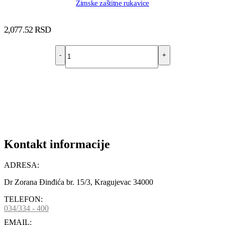
Zimske zaštitne rukavice
2,077.52
RSD
-
+
DODAJ U KORPU
Kontakt informacije
ADRESA:
Dr Zorana Đinđića br. 15/3, Kragujevac 34000
TELEFON:
034/334 - 400
EMAIL: