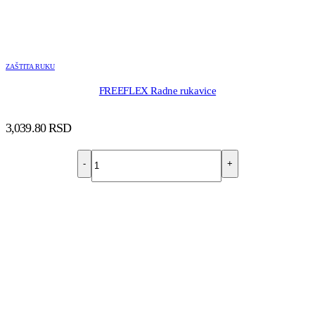
ZAŠTITA RUKU
FREEFLEX Radne rukavice
3,039.80
RSD
-
+
DODAJ U KORPU