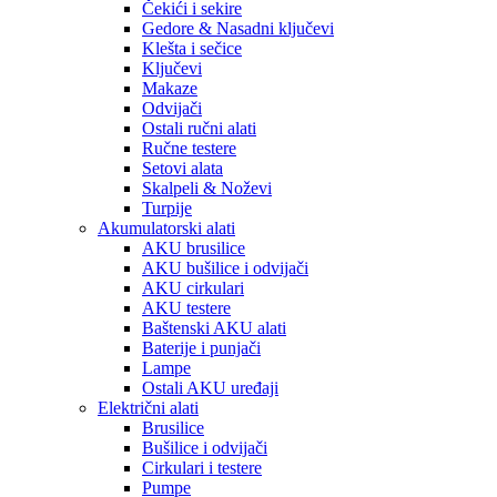
Čekići i sekire
Gedore & Nasadni ključevi
Klešta i sečice
Ključevi
Makaze
Odvijači
Ostali ručni alati
Ručne testere
Setovi alata
Skalpeli & Noževi
Turpije
Akumulatorski alati
AKU brusilice
AKU bušilice i odvijači
AKU cirkulari
AKU testere
Baštenski AKU alati
Baterije i punjači
Lampe
Ostali AKU uređaji
Električni alati
Brusilice
Bušilice i odvijači
Cirkulari i testere
Pumpe