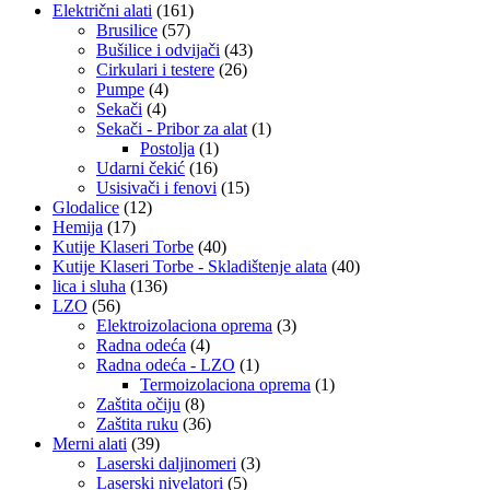
Električni alati
(161)
Brusilice
(57)
Bušilice i odvijači
(43)
Cirkulari i testere
(26)
Pumpe
(4)
Sekači
(4)
Sekači - Pribor za alat
(1)
Postolja
(1)
Udarni čekić
(16)
Usisivači i fenovi
(15)
Glodalice
(12)
Hemija
(17)
Kutije Klaseri Torbe
(40)
Kutije Klaseri Torbe - Skladištenje alata
(40)
lica i sluha
(136)
LZO
(56)
Elektroizolaciona oprema
(3)
Radna odeća
(4)
Radna odeća - LZO
(1)
Termoizolaciona oprema
(1)
Zaštita očiju
(8)
Zaštita ruku
(36)
Merni alati
(39)
Laserski daljinomeri
(3)
Laserski nivelatori
(5)