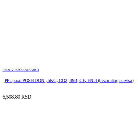
PROTIV POZARNI APARTI
PP aparat POSEIDON , 5KG, CO2, 89B, CE, EN 3 (bez nultog servisa)
6,508.80
RSD
DODAJ U KORPU