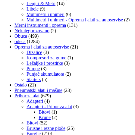
Lenjiri & Metri
(14)
Libele
(9)
Multimetri i unimeri
(6)
Multimetri i unimeri - Oprema i alati za autoservise
(2)
Merni instrumenti i oprema
(131)
Nekategorizovano
(2)
Obuca
(499)
odeca
(1284)
Oprema i alati za autoservise
(21)
Dizalice
(3)
Kompresori za gume
(1)
Ležaljke i prostirke
(3)
Pumpe
(3)
Punjač akumulatora
(2)
Starters
(5)
Ostalo
(21)
Pneumatski alati i mašine
(23)
Pribor za alat
(679)
Adapteri
(4)
Adapteri - Pribor za alat
(3)
Bitovi
(1)
Krune
(2)
Bitovi
(52)
Brusne i rezne ploče
(25)
Burgije
(210)