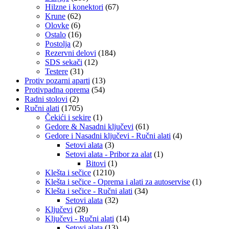
Hilzne i konektori
(67)
Krune
(62)
Olovke
(6)
Ostalo
(16)
Postolja
(2)
Rezervni delovi
(184)
SDS sekači
(12)
Testere
(31)
Protiv pozarni aparti
(13)
Protivpadna oprema
(54)
Radni stolovi
(2)
Ručni alati
(1705)
Čekići i sekire
(1)
Gedore & Nasadni ključevi
(61)
Gedore i Nasadni ključevi - Ručni alati
(4)
Setovi alata
(3)
Setovi alata - Pribor za alat
(1)
Bitovi
(1)
Klešta i sečice
(1210)
Klešta i sečice - Oprema i alati za autoservise
(1)
Klešta i sečice - Ručni alati
(34)
Setovi alata
(32)
Ključevi
(28)
Ključevi - Ručni alati
(14)
Setovi alata
(13)