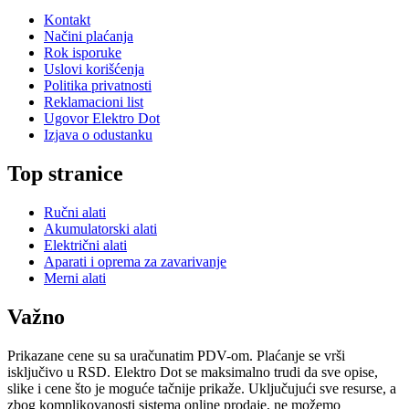
Kontakt
Načini plaćanja
Rok isporuke
Uslovi korišćenja
Politika privatnosti
Reklamacioni list
Ugovor Elektro Dot
Izjava o odustanku
Top stranice
Ručni alati
Akumulatorski alati
Električni alati
Aparati i oprema za zavarivanje
Merni alati
Važno
Prikazane cene su sa uračunatim PDV-om. Plaćanje se vrši
isključivo u RSD. Elektro Dot se maksimalno trudi da sve opise,
slike i cene što je moguće tačnije prikaže. Uključujući sve resurse, a
zbog komplikovanosti sistema online prodaje, ne možemo