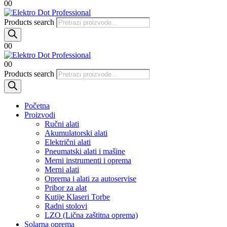
0
0
Products search
0
0
0
0
Products search
Početna
Proizvodi
Ručni alati
Akumulatorski alati
Električni alati
Pneumatski alati i mašine
Merni instrumenti i oprema
Merni alati
Oprema i alati za autoservise
Pribor za alat
Kutije Klaseri Torbe
Radni stolovi
LZO (Lična zaštitna oprema)
Solarna oprema