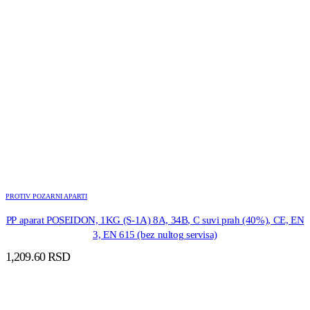
PROTIV POZARNI APARTI
PP aparat POSEIDON, 1KG (S-1A) 8A, 34B, C suvi prah (40%), CE, EN
3, EN 615 (bez nultog servisa)
1,209.60
RSD
DODAJ U KORPU