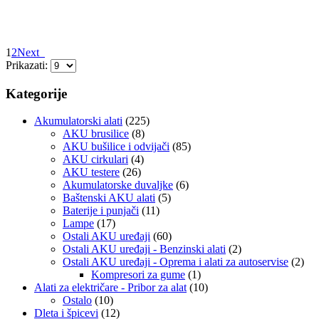
DODAJ U KORPU
1
2
Next
Prikazati:
Kategorije
Akumulatorski alati
(225)
AKU brusilice
(8)
AKU bušilice i odvijači
(85)
AKU cirkulari
(4)
AKU testere
(26)
Akumulatorske duvaljke
(6)
Baštenski AKU alati
(5)
Baterije i punjači
(11)
Lampe
(17)
Ostali AKU uređaji
(60)
Ostali AKU uređaji - Benzinski alati
(2)
Ostali AKU uređaji - Oprema i alati za autoservise
(2)
Kompresori za gume
(1)
Alati za električare - Pribor za alat
(10)
Ostalo
(10)
Dleta i špicevi
(12)