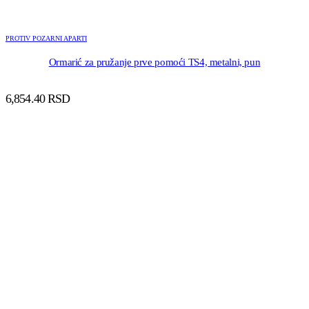
PROTIV POZARNI APARTI
Ormarić za pružanje prve pomoći TS4, metalni, pun
6,854.40
RSD
DODAJ U KORPU