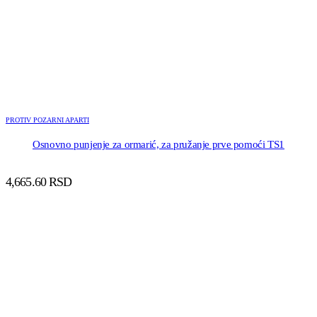
PROTIV POZARNI APARTI
Osnovno punjenje za ormarić, za pružanje prve pomoći TS1
4,665.60
RSD
DODAJ U KORPU