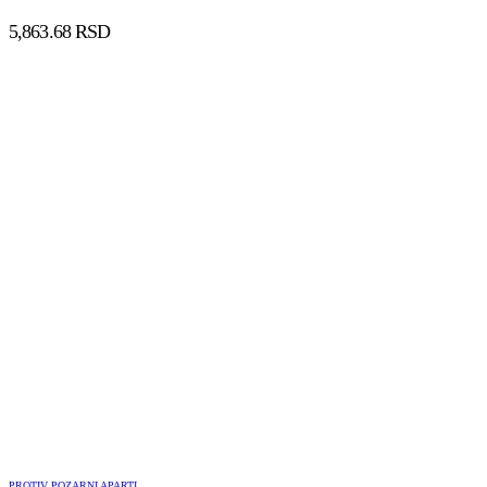
5,863.68
RSD
DODAJ U KORPU
PROTIV POZARNI APARTI