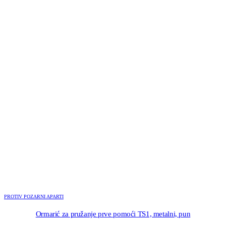
DODAJ U KORPU
PROTIV POZARNI APARTI
Ormarić za pružanje prve pomoći TS1, metalni, pun