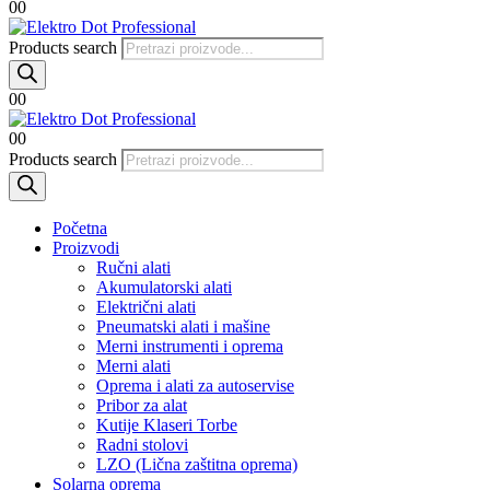
0
0
Products search
0
0
0
0
Products search
Početna
Proizvodi
Ručni alati
Akumulatorski alati
Električni alati
Pneumatski alati i mašine
Merni instrumenti i oprema
Merni alati
Oprema i alati za autoservise
Pribor za alat
Kutije Klaseri Torbe
Radni stolovi
LZO (Lična zaštitna oprema)
Solarna oprema